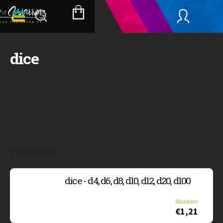
Skip
to
SHOPPING
content
CART
dice
Bestsellers
dice - d4, d6, d8, d10, d12, d20, d100
Skladem
€1,21