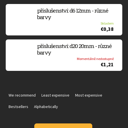
příslušenství: d6 12mm - různé
barvy
Skladem
€0,38
příslušenství: d20 20mm - různé
barvy
Momentálně nedostupné
€1,21
P
r
We recommend
Least expensive
Most expensive
o
d
Bestsellers
Alphabetically
u
c
t