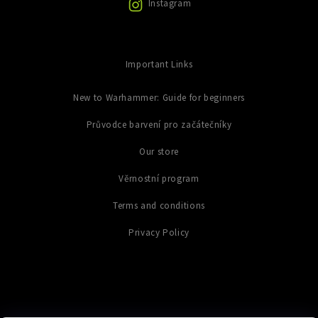
Instagram
s
u
Important Links
New to Warhammer: Guide for beginners
Průvodce barvení pro začátečníky
Our store
Věrnostní program
Terms and conditions
Privacy Policy