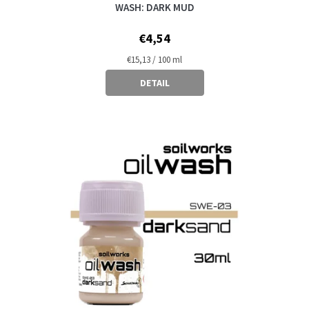
WASH: DARK MUD
€4,54
Measure
€15,13 / 100 ml
price:
DETAIL