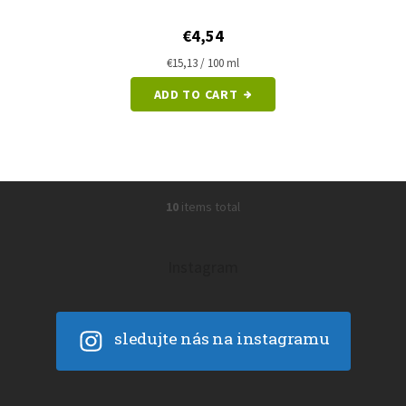
€4,54
Measure
€15,13 / 100 ml
price:
ADD TO CART
10
items total
L
i
s
t
Instagram
i
n
g
c
sledujte nás na instagramu
o
n
t
r