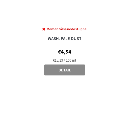
Momentálně nedostupné
WASH: PALE DUST
€4,54
Measure
€15,13 / 100 ml
price:
DETAIL