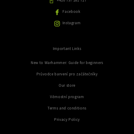
+420 737 281 727
v
ý
Facebook
p
i
Instagram
s
u
Important Links
New to Warhammer: Guide for beginners
Průvodce barvení pro začátečníky
Our store
Věrnostní program
Terms and conditions
Privacy Policy