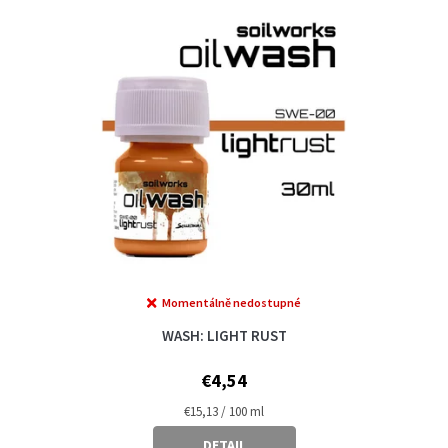
t
n
o
g
f
p
r
o
d
u
c
t
s
Momentálně nedostupné
WASH: LIGHT RUST
€4,54
Measure
€15,13 / 100 ml
price:
DETAIL