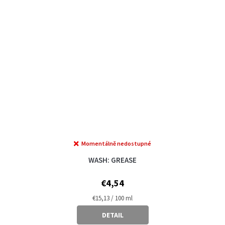
Momentálně nedostupné
WASH: GREASE
€4,54
Measure
€15,13 / 100 ml
price:
DETAIL