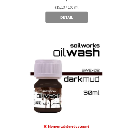
Measure
€15,13 / 100 ml
price:
DETAIL
Momentálně nedostupné