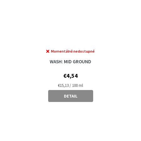
Momentálně nedostupné
WASH: MID GROUND
€4,54
Measure
€15,13 / 100 ml
price:
DETAIL