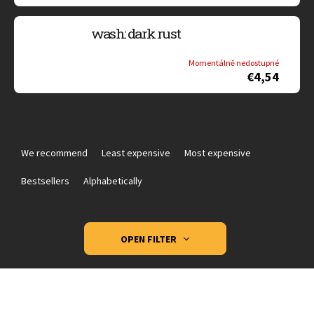
wash: dark rust
Momentálně nedostupné
€4,54
P
r
We recommend
Least expensive
Most expensive
o
d
Bestsellers
Alphabetically
u
c
t
OPEN FILTER
s
o
L
r
i
t
s
i