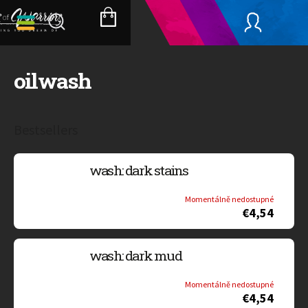
Skip
to
SHOPPING
content
CART
oilwash
Bestsellers
wash: dark stains
Momentálně nedostupné
€4,54
wash: dark mud
Momentálně nedostupné
€4,54