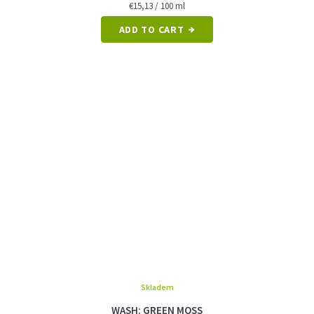
Measure
€15,13 / 100 ml
price:
ADD TO CART
Skladem
WASH: GREEN MOSS