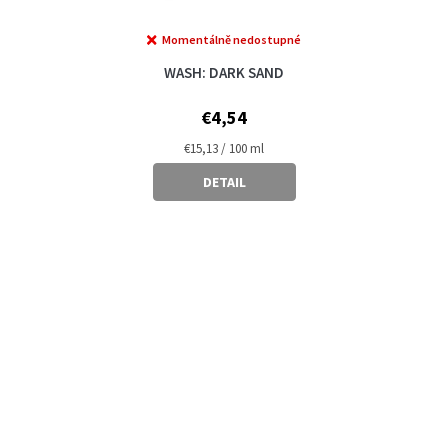
Momentálně nedostupné
WASH: DARK SAND
€4,54
Measure
€15,13 / 100 ml
price:
DETAIL