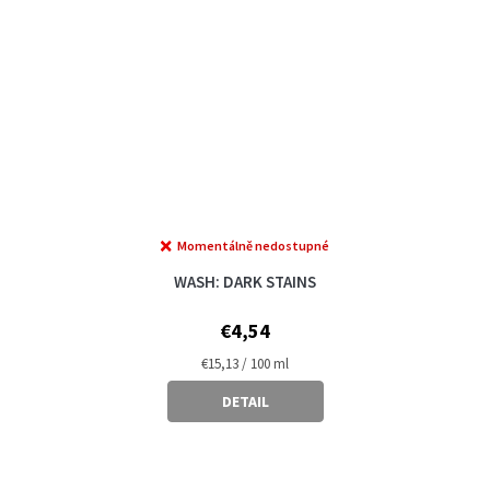
Momentálně nedostupné
WASH: DARK STAINS
€4,54
Measure
€15,13 / 100 ml
price:
DETAIL