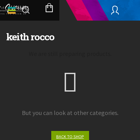
Skip
to
SHOPPING
content
CART
keith rocco
We are still preparing products.
But you can look at other categories.
BACK TO SHOP