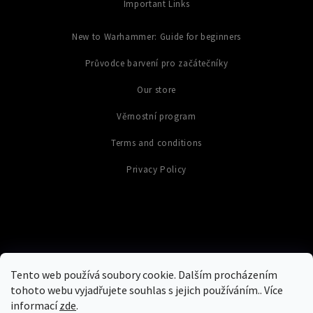
Important Links
New to Warhammer: Guide for beginners
Průvodce barvení pro začátečníky
Our store
Věrnostní program
Terms and conditions
Privacy Policy
Tento web používá soubory cookie. Dalším procházením
tohoto webu vyjadřujete souhlas s jejich používáním.. Více
informací
zde
.