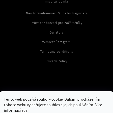
Important Links
New to Warhammer: Guide for beginners
Průvodce barvení pro začátečníky
Our store
Věrnostní program
Terms and conditions
Privacy Policy
Tento web používá soubory cookie. Dalším procházením
tohoto webu vyjadřujete souhlas s jejich používáním.. Více
informací
zde
.