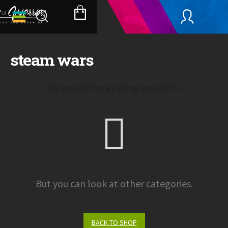
Skip
to
SHOPPING
content
CART
steam wars
We are still preparing products.
But you can look at other categories.
BACK TO SHOP