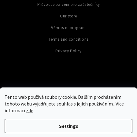
Průvodce barvení pro začátečníky
Our store
Věrnostní program
Terms and conditions
Privacy Policy
Tento web používá soubory cookie. Dalším procházením
tohoto webu vyjadřujete souhlas s jejich používáním.. Více
informací
zde
.
Copyright 2026
Colours of Warriors
. All rights reserved.
Edit cookie
settings
Settings
Grafický návrh vytvořil a nakódoval
Shoptak.cz
Created by Shoptet