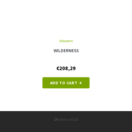
Skladem
WILDERNESS
€208,29
ADD TO CART
19
items total
L
i