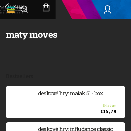
Skip
to
SHOPPING
content
CART
maty moves
Bestsellers
deskové hry: maiak 51 - box
Skladem
€15,79
deskové hry: infludance classic