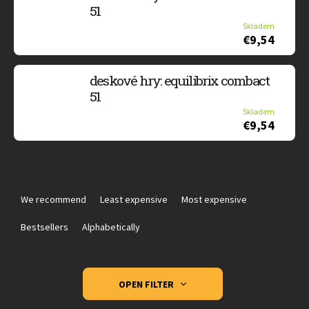
51
Skladem
€9,54
deskové hry: equilibrix combact
51
Skladem
€9,54
P
r
We recommend
Least expensive
Most expensive
o
d
Bestsellers
Alphabetically
u
c
t
OPEN FILTER
s
o