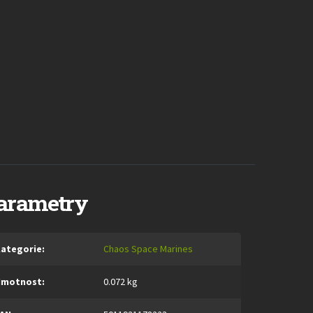
arametry
ategorie
:
Chaos Space Marines
Hmotnost
:
0.072 kg