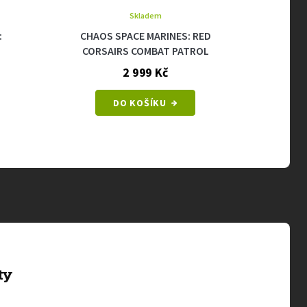
Skladem
:
CHAOS SPACE MARINES: RED
WARHAM
CORSAIRS COMBAT PATROL
MA
2 999 Kč
DO KOŠÍKU