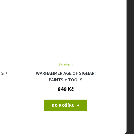
Skladem
TS +
WARHAMMER AGE OF SIGMAR:
WARH
PAINTS + TOOLS
STOR
849 Kč
DO KOŠÍKU