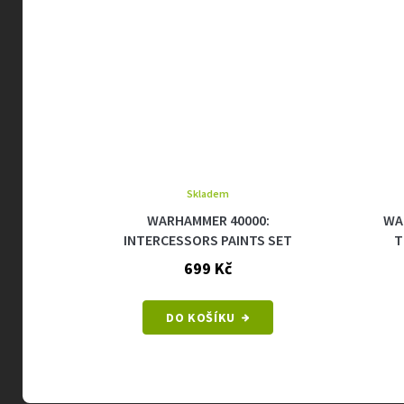
Skladem
ACE
WARHAMMER 40000:
WA
RINES
INTERCESSORS PAINTS SET
T
699 Kč
DO KOŠÍKU