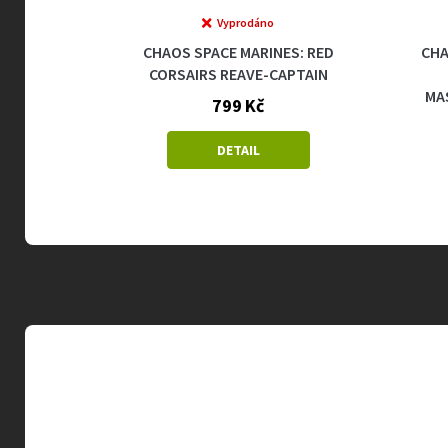
upné
Vyprodáno
NES:
CHAOS SPACE MARINES: RED
CHA
CORSAIRS REAVE-CAPTAIN
MA
799 Kč
DETAIL