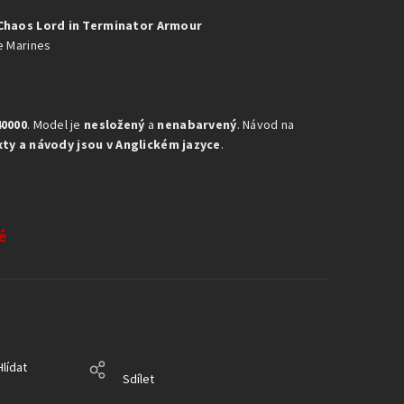
 Chaos Lord in Terminator Armour
e Marines
0000
. Model je
nesložený
a
nenabarvený
. Návod na
xty a návody jsou v Anglickém jazyce
.
é
Hlídat
Sdílet