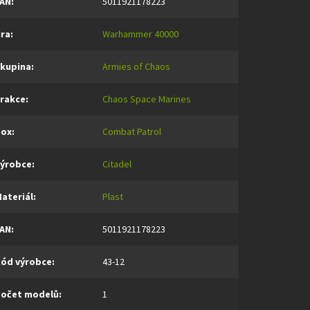
AN
:
5011921178223
ra
:
Warhammer 40000
kupina
:
Armies of Chaos
rakce
:
Chaos Space Marines
Box
:
Combat Patrol
ýrobce
:
Citadel
ateriál
:
Plast
AN
:
5011921178223
ód výrobce
:
43-12
očet modelů
:
1