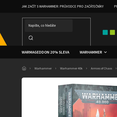
Přejít
JAK ZAČÍT S WARHAMMER: PRŮVODCE PRO ZAČÁTEČNÍKY
P
na
obsah
WARMAGEDDON 20% SLEVA
WARHAMMER
Domů
Warhammer
Warhammer 40k
Armies of Chaos