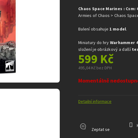
je
Chaos Space Marines : Csm:
0,0
z
Armies of Chaos > Chaos Spac
5
hvězdiček.
Balení obsahuje
1 model
.
Miniatury do hry
Warhammer 4
složení je obrázkový a další
te
599 Kč
495,04 Kč bez DPH
Měrná
Momentálně nedostupn
cena:
Detailní informace
Zeptat se