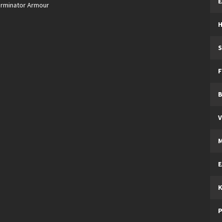
E
Terminator Armour
H
S
F
V
M
E
K
P