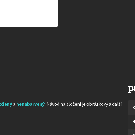
p
ložený
a
nenabarvený
. Návod na složení je obrázkový a další
K