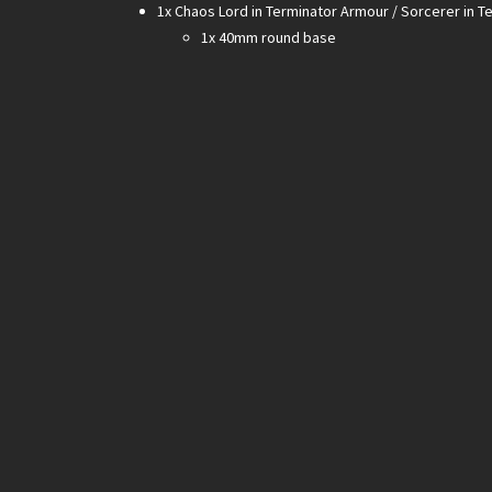
1x Chaos Lord in Terminator Armour / Sorcerer in 
1x 40mm round base