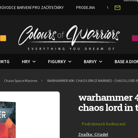
RŮVODCE BARVENÍ PRO ZAČÁTEČNÍKY
PRODEJNA
VĚRNOSTNÍ PRO
MTG
HRY
FIGURKY
BARVY
BASE A DI
Chaos Space Marines
WARHAMMER 40K: CHAOS SPACE MARINES - CHAOS LORD 
warhammer 40
chaos lord in
Průměrné
Podrobnosti hodnocení
hodnocení
Značka:
Citadel
produktu