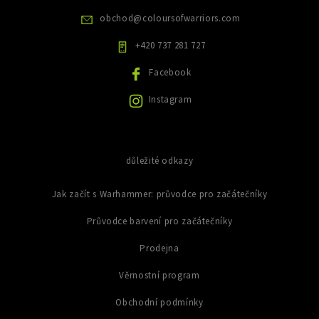
r
v
obchod
@
coloursofwarriors.com
k
y
+420 737 281 727
v
ý
Facebook
p
i
Instagram
s
u
důležité odkazy
Jak začít s Warhammer: průvodce pro začátečníky
Průvodce barvení pro začátečníky
Prodejna
Věrnostní program
Obchodní podmínky