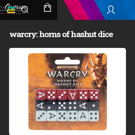
Přejít
na
NÁKUPNÍ
obsah
KOŠÍK
warcry: horns of hashut dice