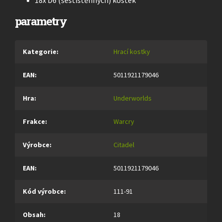
18x D6 (šestistěnných) kostek
parametry
Kategorie
:
Hrací kostky
EAN
:
5011921179046
Hra
:
Underworlds
Frakce
:
Warcry
Výrobce
:
Citadel
EAN
:
5011921179046
Kód výrobce
:
111-91
Obsah
:
18