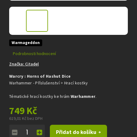
Warmageddon
Průměrné
Podrobnosti hodnocení
hodnocení
Značka:
Citadel
produktu
je
Warcry : Horns of Hashut Dice
0,0
z
Warhammer - Příslušenství > Hrací kostky
5
hvězdiček.
Tématické hrací kostky ke hrám
Warhammer
.
749 Kč
619,01 Kč bez DPH
Měrná
Přidat do košíku
cena: