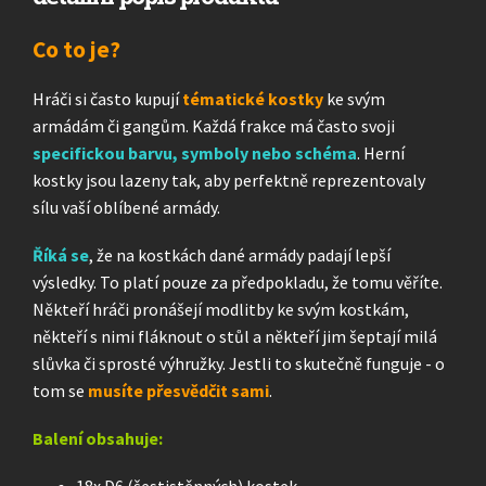
Co to je?
Hráči si často kupují
tématické kostky
ke svým
armádám či gangům. Každá frakce má často svoji
specifickou barvu, symboly nebo schéma
. Herní
kostky jsou lazeny tak, aby perfektně reprezentovaly
sílu vaší oblíbené armády.
Říká se
, že na kostkách dané armády padají lepší
výsledky. To platí pouze za předpokladu, že tomu věříte.
Někteří hráči pronášejí modlitby ke svým kostkám,
někteří s nimi fláknout o stůl a někteří jim šeptají milá
slůvka či sprosté výhružky. Jestli to skutečně funguje - o
tom se
musíte přesvědčit sami
.
Balení obsahuje: