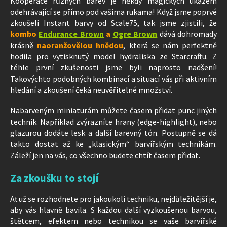
Kooperace různých barev je někdy magických úkazem
odehrávající se přímo pod vašima rukama! Když jsme poprvé
zkoušeli Instant barvy od Scale75, tak jsme zjistili, že
kombo
Endurance Brown
a
Ogre Brown
dává dohromady
krásně
naoranžovělou hnědou
, která se nám perfektně
hodila pro vytisknutý model hydraliska ze Starcraftu. Z
téhle první zkušenosti jsme byli naprosto nadšení!
Takovýchto podobných kombinací a situací vás při aktivním
hledání a zkoušení čeká neuvěřitelné množství.
Nabarveným miniaturám můžete časem přidat punc jiných
technik. Například zvýrazníte hrany (edge-highlight), nebo
glazurou dodáte lesk a další barevný tón. Postupně se dá
takto dostat až ke „klasickým“ barvířským technikám.
Záleží jen na vás, co všechno budete chtít časem přidat.
Za zkoušku to stojí
Ať už se rozhodnete pro jakoukoli techniku, nejdůležitější je,
aby vás hlavně bavila. S každou další vyzkoušenou barvou,
štětcem, efektem nebo technikou se vaše barvířské