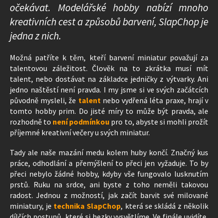
očekávat. Modelářské hobby nabízí mnoho
kreativních cest a způsobů barvení, SlapChop je
jedna z nich.
Možná patříte k těm, kteří barvení miniatur považují za
talentovou záležitost. Člověk na to zkrátka musí mít
talent, nebo dostávat na základce jedničky z výtvarky. Ani
jedno naštěstí není pravda. I my jsme si ve svých začátcích
původně mysleli, že
talent
nebo vydřená léta praxe, hrají v
tomto hobby prim. Do jisté míry to může být pravda, ale
rozhodně to
není podmínkou
pro to, abyste si mohli prožít
příjemné kreativní večery u svých miniatur.
Tady ale naše mazání medu kolem huby končí. Značný kus
práce, odhodlání a přemýšlení to přeci jen vyžaduje. To by
přeci nebylo žádné hobby, kdyby vše fungovalo lusknutím
prstů. Ruku na srdce, ani byste z toho neměli takovou
radost. Jednou z možností, jak začít barvit své milované
miniatury, je
technika SlapChop
, která se skládá z několik
dílčích postupů, které si hezky vysvětlíme. Ve finále uvidíte,