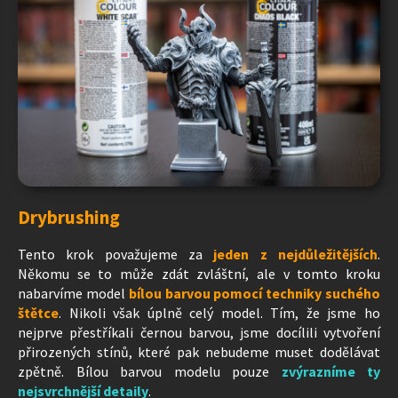
Drybrushing
Tento krok považujeme za
jeden z nejdůležitějších
.
Někomu se to může zdát zvláštní, ale v tomto kroku
nabarvíme model
bílou barvou pomocí techniky suchého
štětce
. Nikoli však úplně celý model. Tím, že jsme ho
nejprve přestříkali černou barvou, jsme docílili vytvoření
přirozených stínů, které pak nebudeme muset dodělávat
zpětně. Bílou barvou modelu pouze
zvýrazníme ty
nejsvrchnější detaily
.