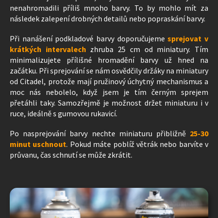
nenahromadili příliš mnoho barvy. To by mohlo mít za
následek zalepení drobných detailů nebo popraskání barvy.
Při nanášení podkladové barvy doporučujeme
sprejovat v
krátkých intervalech
zhruba 25 cm od miniatury. Tím
minimalizujete přílišné hromadění barvy už hned na
začátku. Při sprejování se nám osvědčily držáky na miniatury
od Citadel, protože mají pružinový úchytný mechanismus a
moc nás nebolelo, když jsem je tím černým sprejem
přetáhli taky. Samozřejmě je možnost držet miniaturu i v
ruce, ideálně s gumovou rukavicí.
Po nasprejování barvy nechte miniaturu přibližně
25-30
minut uschnout
. Pokud máte poblíž větrák nebo barvíte v
průvanu, čas schnutí se může zkrátit.