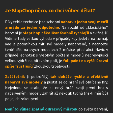
Je SlapChop něco, co chci vůbec dělat?
Díky téhle technice jste schopni
nabarvit jednu svoji menší
armádu za jedno odpoledne
. Na rozdíl od „klasického“
barvení je
SlapChop několikanásobně rychlejší
a svižnější.
Vidíme tady velkou výhodu v případě, kdy jedete na turnaj,
kde je podmínkou mít své modely nabarvené, a nechcete
tvrdě dřít na svých modelech 2 měsíce před akcí. Navíc v
případě jednotek s vysokým počtem modelů nepřekypující
velkou výdrží na bitevním poli, je
full paint na vyšší úrovni
spíše frustrující
zkouškou trpělivosti.
Začátečník
(i pokročilý)
tak dokáže rychle a efektivně
nabarvit své modely
a pustit se do hraní své oblíbené hry.
Nejednou se stalo, že si nový hráč svoji první hru s
nabarvenými modely zahrál až několik týdnů (ne-li měsíců)
po jejich zakoupení.
Není to vůbec špatný odrazový můstek
do světa barvení,