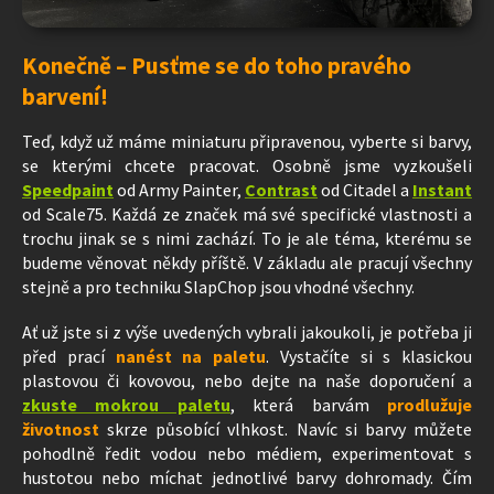
Konečně – Pusťme se do toho pravého
barvení!
Teď, když už máme miniaturu připravenou, vyberte si barvy,
se kterými chcete pracovat. Osobně jsme vyzkoušeli
Speedpaint
od Army Painter,
Contrast
od Citadel a
Instant
od Scale75. Každá ze značek má své specifické vlastnosti a
trochu jinak se s nimi zachází. To je ale téma, kterému se
budeme věnovat někdy příště. V základu ale pracují všechny
stejně a pro techniku SlapChop jsou vhodné všechny.
Ať už jste si z výše uvedených vybrali jakoukoli, je potřeba ji
před prací
nanést na paletu
. Vystačíte si s klasickou
plastovou či kovovou, nebo dejte na naše doporučení a
zkuste mokrou paletu
, která barvám
prodlužuje
životnost
skrze působící vlhkost. Navíc si barvy můžete
pohodlně ředit vodou nebo médiem, experimentovat s
hustotou nebo míchat jednotlivé barvy dohromady. Čím