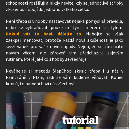
schopnosti rozšiřují a nikdy nevíte, kdy se jednotlivé střípky
zkušeností spojí do jednoho velkého celku.
Není třeba si v hobby nastavovat nějaká pomyslná pravidla,
nebo se vyhraňovat pouze určitým směrem či stylem.
Dokud vás to baví, dělejte to
. Nebojte se však
zaexperimentovat, protože každá nová zkušenost je jako
svěží vánek pro vaše nové nápady. Nejen, že se tím učíte
novým věcem, ale zároveň tím předcházíte zajetým
rutinám, které jakékoli hobby zevšedňuje.
Neváhejte si metodu SlapChop zkusit třeba i u nás v
Paintzóně v Plzni, rádi se vám budeme věnovat. Konec
konců, to barvení baví nás všechny!