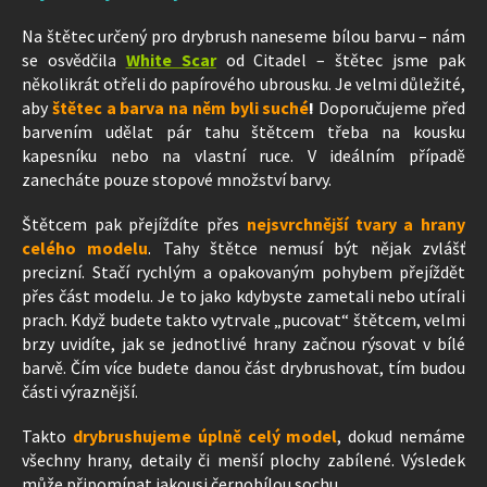
Na štětec určený pro drybrush naneseme bílou barvu – nám
se osvědčila
White Scar
od Citadel – štětec jsme pak
několikrát otřeli do papírového ubrousku. Je velmi důležité,
aby
štětec a barva na něm byli suché
!
Doporučujeme před
barvením udělat pár tahu štětcem třeba na kousku
kapesníku nebo na vlastní ruce. V ideálním případě
zanecháte pouze stopové množství barvy.
Štětcem pak přejíždíte přes
nejsvrchnější tvary a hrany
celého modelu
. Tahy štětce nemusí být nějak zvlášť
precizní. Stačí rychlým a opakovaným pohybem přejíždět
přes část modelu. Je to jako kdybyste zametali nebo utírali
prach. Když budete takto vytrvale „pucovat“ štětcem, velmi
brzy uvidíte, jak se jednotlivé hrany začnou rýsovat v bílé
barvě. Čím více budete danou část drybrushovat, tím budou
části výraznější.
Takto
drybrushujeme úplně celý model
, dokud nemáme
všechny hrany, detaily či menší plochy zabílené. Výsledek
může připomínat jakousi černobílou sochu.