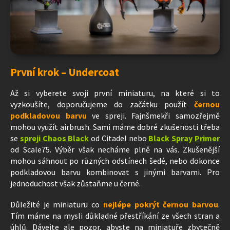
První krok – Undercoat
Až si vyberete svoji první miniaturu, na které si to
vyzkoušíte, doporučujeme do začátku použít
černou
podkladovou barvu
ve spreji. Fajnšmekři samozřejmě
mohou využít airbrush. Sami máme dobré zkušenosti třeba
se
spreji Chaos Black
od Citadel nebo
Black Spray Primer
od Scale75. Výběr však necháme plně na vás. Zkušenější
mohou sáhnout po různých odstínech šedé, nebo dokonce
podkladovou barvu kombinovat s jinými barvami. Pro
jednoduchost však zůstaňme u černé.
Důležité je miniaturu co
nejlépe pokrýt černou barvou
.
Tím máme na mysli důkladné přestříkání ze všech stran a
úhlů. Dávejte ale pozor, abyste na miniatuře zbytečně