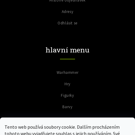
Historie objednávek
Adresy
Odhlásit se
hlavní menu
Warhammer
Hry
Figurky
Barvy
Tento web používá soubory cookie. Dalším procházením
tohoto webu vyjadřujete souhlas s jejich používáním. Své