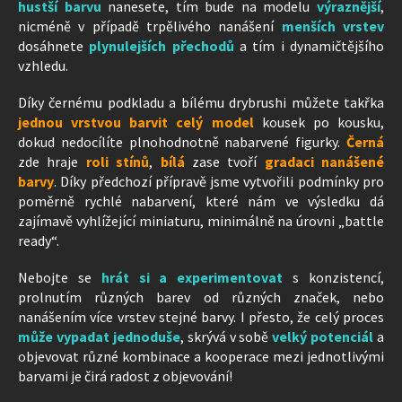
hustší barvu
nanesete, tím bude na modelu
výraznější
,
nicméně v případě trpělivého nanášení
menších vrstev
dosáhnete
plynulejších přechodů
a tím i dynamičtějšího
vzhledu.
Díky černému podkladu a bílému drybrushi můžete takřka
jednou vrstvou barvit celý model
kousek po kousku,
dokud nedocílíte plnohodnotně nabarvené figurky.
Černá
zde hraje
roli stínů
,
bílá
zase tvoří
gradaci nanášené
barvy
. Díky předchozí přípravě jsme vytvořili podmínky pro
poměrně rychlé nabarvení, které nám ve výsledku dá
zajímavě vyhlížející miniaturu, minimálně na úrovni „battle
ready“.
Nebojte se
hrát si a experimentovat
s konzistencí,
prolnutím různých barev od různých značek, nebo
nanášením více vrstev stejné barvy. I přesto, že celý proces
může vypadat jednoduše
, skrývá v sobě
velký potenciál
a
objevovat různé kombinace a kooperace mezi jednotlivými
barvami je čirá radost z objevování!