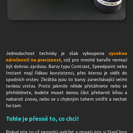
Jednoduchost techniky je však vykoupena
vysokou
náročností na preciznost
, což pro mnohé barvíře nemusí
být dobrou zprávou. Barvy typu Contrast, Speedpaint nebo
Instant mají řídkou konzistenci, přes kterou je vidět do
spodních vrstev. Zkrátka jsou to barvy zanechávající velmi
tenkou vrstvu. Proto jakmile někde přetáhnete nebo se
přehlédnete, budete muset danou část přebarvit bílou a
nabarvit znovu, nebo se s chybným tahem smířit a nechat
ho tam.
Tohle je přesně to, co chci!
Pokud jste to už nemohli vydržet a museli jste si SlapChop