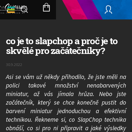
Přejít
na
NÁKUPNÍ
obsah
KOŠÍK
co je to slapchop a proč je to
skvělé pro začátečníky?
30.9.2022
Asi se vám už někdy přihodilo, že jste měli na
polici takové množství nenabarvených
miniatur, až vás jímala hrůza. Nebo jste
začátečník, který se chce konečně pustit do
barvení miniatur jednoduchou a efektivní
technikou. Řekneme si, co SlapChop technika
obnáší, co si pro ni připravit a jaké výsledky