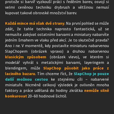
protože si barvíř vyzkouší práci s ředěním barev, osvojí si
velmi ceněnou techniku drybrush a většinou nemusí
kupovat takové obrovské množství barev.
Každá mince má však dvě strany
. Na první pohled se může
zdát, že tahle technika naprosto fantastická, už se
nemusíte zabývat ostatními barvami a miniatury nabarvíte
jedním šmahem ve vlaku před akcí. Je to skutečně pravda?
Ano i ne. V momentě, kdy postavíte miniaturu nabarvenou
SlapChopem (obrázek vpravo) a druhou nabarvenou
klasickým způsobem
(obrázek vlevo), ve kterém si
modelář vyhrál s metalickými barvami, layeringem a
blendingem, může
SlapChop
působit jako
práce z
laciného bazaru
. Tím chceme říct, že
SlapChop je pouze
další možnou cestou
ke stejnému cíli – nabarvené
miniatuře. Nicméně celkový výsledek je ovlivněn mnoha
faktory a práce udělaná do hodiny zkrátka
nemůže silně
konkurovat
20–60 hodinové šichtě.