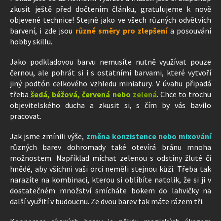
zkusit ještě před dočtením článku, gratulujeme k nově
objevené technice! Stejně jako ve všech různých odvětvích
barvení, i zde jsou
různé směry pro zlepšení
a posouvání
hobby skillu.
Jako podkladovou barvu nemusíte nutně využívat pouze
černou, ale pohrát si i s ostatními barvami, které vytvoří
jiný podtón celkového vzhledu miniatury. V úvahu připadá
třeba
šedá
,
béžová
,
červená
nebo
zelená
. Chce to trochu
objevitelského ducha a zkusit si, s čím by vás bavilo
pracovat.
Jak jsme zmínili výše,
změna konzistence nebo mixování
různých barev dohromady také otevírá bránu mnoha
možnostem. Například míchat zelenou s odstíny žluté či
hnědé, aby všichni vaši orci neměli stejnou kůži. Třeba tak
narazíte na kombinaci, kterou si oblíbíte natolik, že si ji v
dostatečném množství smícháte bokem do lahvičky na
další využití v budoucnu. Ze dvou barev tak máte rázem tři.