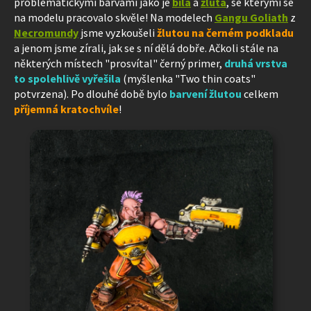
problematickými barvami jako je
bílá
a
žlutá
, se kterými se
na modelu pracovalo skvěle! Na modelech
Gangu Goliath
z
Necromundy
jsme vyzkoušeli
žlutou na černém podkladu
a jenom jsme zírali, jak se s ní dělá dobře. Ačkoli stále na
některých místech "prosvítal" černý primer,
druhá vrstva
to spolehlivě vyřešila
(myšlenka "Two thin coats"
potvrzena). Po dlouhé době bylo
barvení žlutou
celkem
příjemná kratochvíle
!