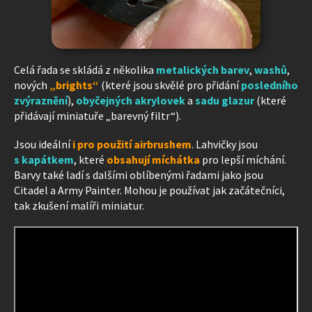
Celá řada se skládá z několika
metalických barev
,
washů
,
nových
„brights“
(které jsou skvělé pro přidání
posledního
zvýraznění
),
obyčejných akrylovek
a
sadu glazur
(které
přidávají miniatuře „barevný filtr“).
Jsou ideální
i pro použití airbrushem
. Lahvičky jsou
s kapátkem
, které
obsahují míchátka
pro lepší míchání.
Barvy také ladí s dalšími oblíbenými řadami jako jsou
Citadel a Army Painter. Mohou je používat jak začátečníci,
tak zkušení malíři miniatur.