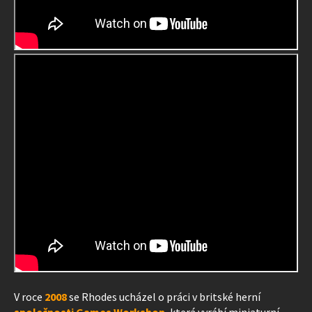
V roce
2008
se Rhodes ucházel o práci v britské herní
společnosti Games Workshop
, která vyrábí miniaturní