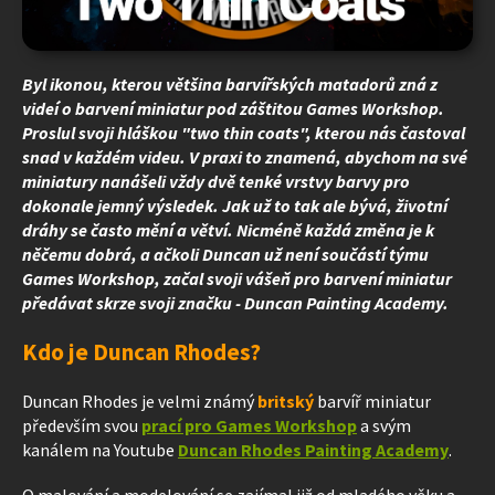
Byl ikonou, kterou většina barvířských matadorů zná z
videí o barvení miniatur pod záštitou Games Workshop.
Proslul svoji hláškou "two thin coats", kterou nás častoval
snad v každém videu. V praxi to znamená, abychom na své
miniatury nanášeli vždy dvě tenké vrstvy barvy pro
dokonale jemný výsledek. Jak už to tak ale bývá, životní
dráhy se často mění a větví. Nicméně každá změna je k
něčemu dobrá, a ačkoli Duncan už není součástí týmu
Games Workshop, začal svoji vášeň pro barvení miniatur
předávat skrze svoji značku - Duncan Painting Academy.
Kdo je Duncan Rhodes?
Duncan Rhodes je velmi známý
britský
barvíř miniatur
především svou
prací pro Games Workshop
a svým
kanálem na Youtube
Duncan Rhodes Painting Academy
.
O malování a modelování se zajímal již od mladého věku a