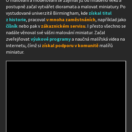
postupně začal vytvářet dioramata a malovat miniatury. Po
vystudované univerzitě Birmingham, kde
získal titul
z historie
, pracoval
v mnoha zaměstnáních
, například jako
číšník
nebo pak v
zákaznickém servisu
. I přesto všechno se
nadále věnoval své vášni malování miniatur. Začal
zveřejňovat
výukové programy
a naučná malířská videa na
internetu, čímž si
získal podporu v komunitě
malířů
miniatur.