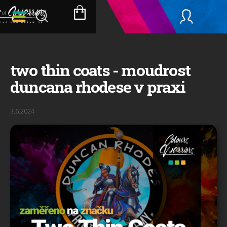
Přejít
na
NÁKUPNÍ
obsah
KOŠÍK
two thin coats - moudrost
duncana rhodese v praxi
3.6.2024