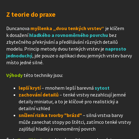
Z teorie do praxe
Duncanova
myšlenka „dvou tenkých vrstev“
je klíčem
k dosažení
hladkého a rovnoměrného povrchu
bez
zbytečného překrývání a předělávání různých detailů
modelu. Princip metody dvou tenkých vrstev je
naprosto
jednoduchý
, jde pouze o aplikaci dvou jemných vrstev barvy
místo jedné silné.
Výhody
této techniky jsou:
lepší krytí
– mnohem lepší barevná
sytost
zachování detailů
– tenké vrstvy nezahlcují jemné
detaily miniatur, a to je klíčové pro realistický a
detailní vzhled
snížení rizika tvorby "brázd"
– silná vrstva barvy
může zanechat stopy po štětci, zatímco tenké vrstvy
zajišťují hladký a rovnoměrný povrch