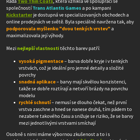
Řada
Two Thin Coats
, která vznikla ve spolupráci se
společností
Trans Atlantis Games
a po kampani
Kickstarter
je dostupná ve specializovaných obchodech a
online prodejnách ve světě. Byla speciálně navržena tak, aby
podporovala myšlenku "dvou tenkých vrstev"
a
maximalizovala její výhody.
Mezi
nejlepší vlastnosti
těchto barev patří:
vysoká pigmentace
– barva dobře kryje i v tenkých
vrstvách, což je ideální pro jemné detaily a složité
povrchy
snadná aplikace
– barvy mají skvělou konzistenci,
takže se dobře roztírají a netvoří brázdy na povrchu
modelu
rychlé schnutí
– nemusí se dlouho čekat, než první
vrstva zaschne a hned se nanese druhá, tím pádem to
nezabere takového času a snižuje se riziko, že se barvy
mezi jednotlivými vrstvami smíchají
Osobně s nimi máme výbornou zkušenost a to i s