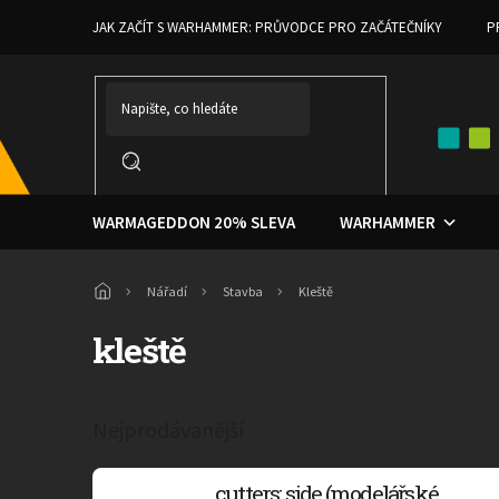
Přejít
JAK ZAČÍT S WARHAMMER: PRŮVODCE PRO ZAČÁTEČNÍKY
P
na
obsah
WARMAGEDDON 20% SLEVA
WARHAMMER
Domů
Nářadí
Stavba
Kleště
kleště
Nejprodávanější
cutters: side (modelářské