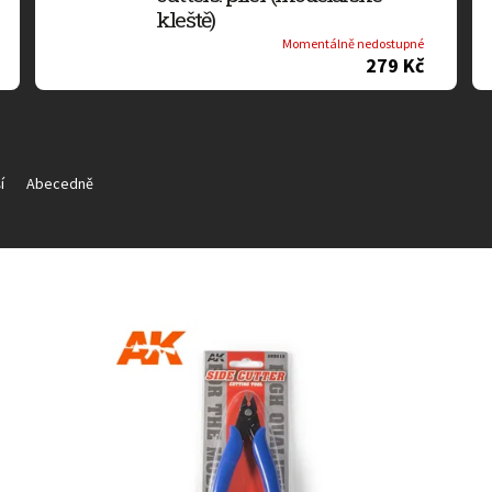
kleště)
Momentálně nedostupné
279 Kč
í
Abecedně