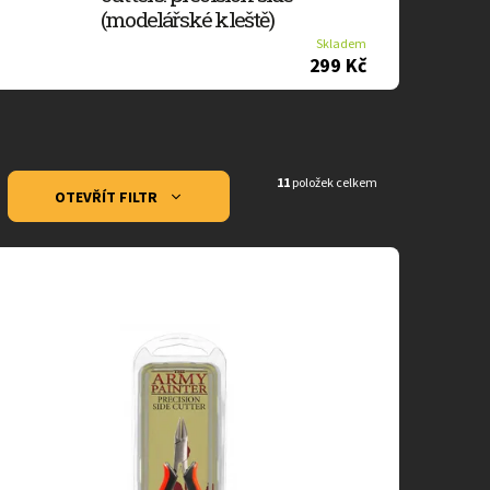
(modelářské kleště)
Skladem
299 Kč
11
položek celkem
OTEVŘÍT FILTR