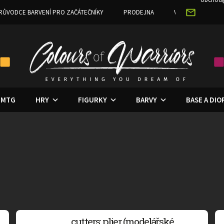
RŮVODCE BARVENÍ PRO ZAČÁTEČNÍKY
PRODEJNA
VĚRNOSTNÍ PRO
MTG
HRY
FIGURKY
BARVY
BASE A DI
cutters: plier (modelářské