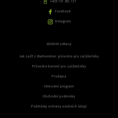
+420 737 281 727
v
ý
Facebook
p
i
Instagram
s
u
důležité odkazy
Jak začít s Warhammer: průvodce pro začátečníky
Průvodce barvení pro začátečníky
Prodejna
Věrnostní program
Obchodní podmínky
Podmínky ochrany osobních údajů