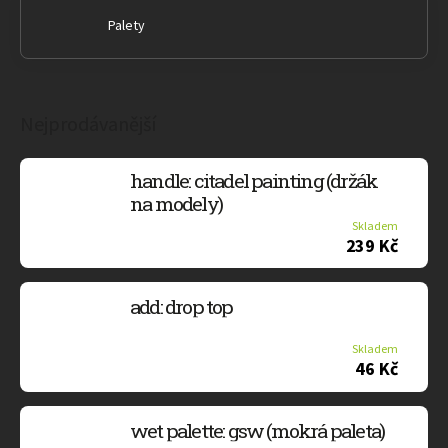
Palety
Nejprodávanější
handle: citadel painting (držák
na modely)
Skladem
239 Kč
add: drop top
Skladem
46 Kč
wet palette: gsw (mokrá paleta)