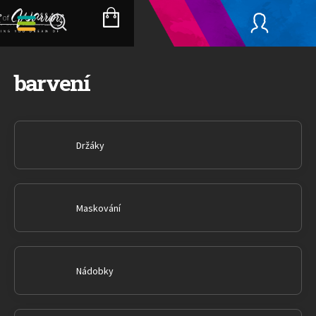
Přejít
na
NÁKUPNÍ
obsah
KOŠÍK
barvení
Držáky
Maskování
Nádobky