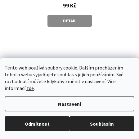
99 Kč
DETAIL
Tento web používá soubory cookie. Dalším procházením
tohoto webu vyjadřujete souhlas s jejich používáním. Své
rozhodnutí můžete kdykoliv změnit v nastavení. Více
informací
zde
.
Nastavení
Při neplatnosti dárkového poukazu nad 500CZK, zadejte prosím kód bez
Odmítnout
Souhlasím
posledního čísla. CW-1000-0123-456[7]
Momentálně nedostupné