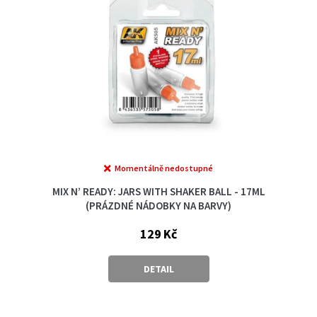
r
o
d
u
k
t
ů
Momentálně nedostupné
MIX N’ READY: JARS WITH SHAKER BALL - 17ML
(PRÁZDNÉ NÁDOBKY NA BARVY)
129 Kč
DETAIL