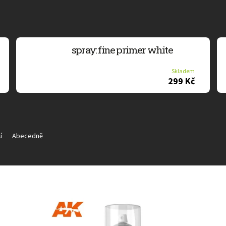
spray: fine primer white
Skladem
299 Kč
í
Abecedně