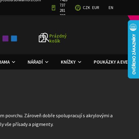
737
CZK
EUR
EN
GRAM
OBCHODNÍ PODMÍNKY
PODMÍNKY OCHRANY OSOBNÍCH ÚDAJŮ
281
727
Prázdný
košík
NÁKUPNÍ
KOŠÍK
ORAMA
NÁŘADÍ
KNÍŽKY
POUKÁZKY A EVENTY
vém povrchu. Zároveň dobře spolupracují s akrylovými a
ly vše přísady a pigmenty.