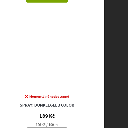
Momentálně nedostupné
SPRAY: DUNKELGELB COLOR
189 Kč
Měrná
126 Kč / 100 ml