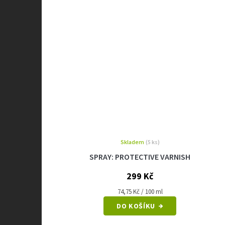
Skladem
(5 ks)
SPRAY: PROTECTIVE VARNISH
299 Kč
Měrná
74,75 Kč / 100 ml
cena:
DO KOŠÍKU