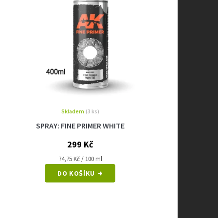
Skladem
(3 ks)
SPRAY: FINE PRIMER WHITE
299 Kč
Měrná
74,75 Kč / 100 ml
cena:
DO KOŠÍKU