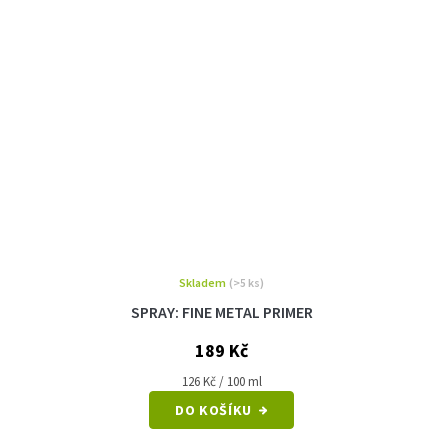
Skladem
(>5 ks)
SPRAY: FINE METAL PRIMER
189 Kč
Měrná
126 Kč / 100 ml
cena:
DO KOŠÍKU