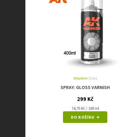
Skladem
(1 ks)
SPRAY: GLOSS VARNISH
299 Kč
Měrná
74,75 Kč / 100 ml
cena:
DO KOŠÍKU