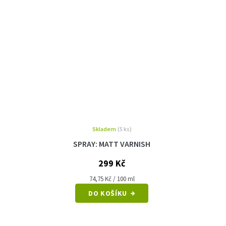
Skladem
(5 ks)
SPRAY: MATT VARNISH
299 Kč
Měrná
74,75 Kč / 100 ml
cena:
DO KOŠÍKU