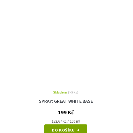
Skladem
(>5 ks)
SPRAY: GREAT WHITE BASE
199 Kč
Měrná
132,67 Kč / 100 ml
cena:
DO KOŠÍKU