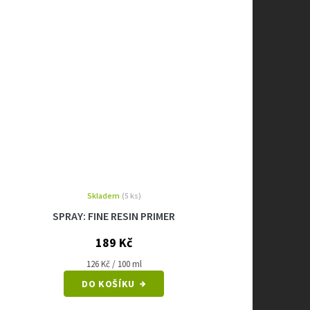
Skladem
(5 ks)
SPRAY: FINE RESIN PRIMER
189 Kč
Měrná
126 Kč / 100 ml
cena:
DO KOŠÍKU