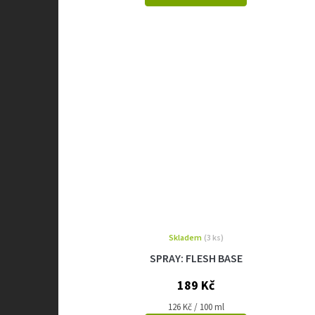
Skladem
(3 ks)
SPRAY: FLESH BASE
189 Kč
Měrná
126 Kč / 100 ml