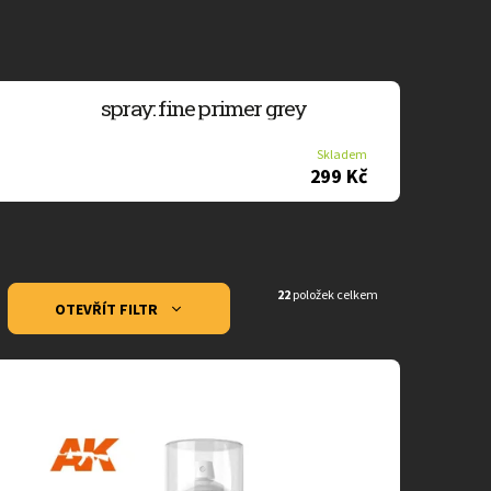
spray: fine primer grey
Skladem
299 Kč
22
položek celkem
OTEVŘÍT FILTR