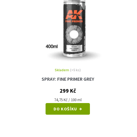
Skladem
(>5 ks)
SPRAY: FINE PRIMER GREY
299 Kč
Měrná
74,75 Kč / 100 ml
cena:
DO KOŠÍKU