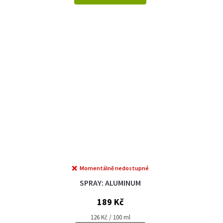
Momentálně nedostupné
SPRAY: ALUMINUM
189 Kč
Měrná
126 Kč / 100 ml