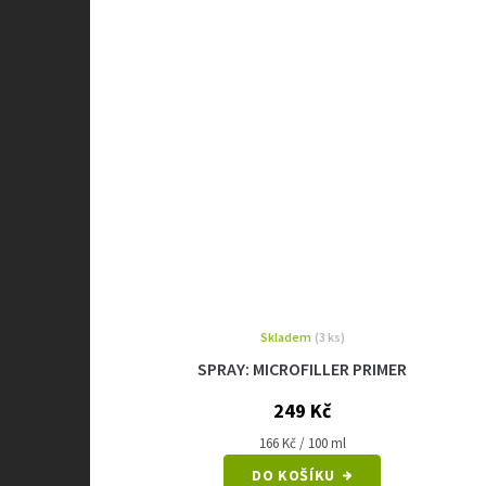
Skladem
(3 ks)
SPRAY: MICROFILLER PRIMER
249 Kč
Měrná
166 Kč / 100 ml
cena:
DO KOŠÍKU