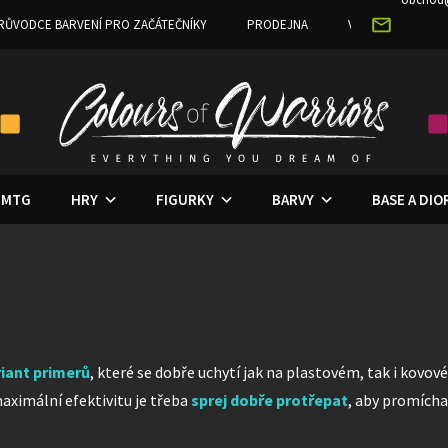
RŮVODCE BARVENÍ PRO ZAČÁTEČNÍKY
PRODEJNA
VĚRNOSTNÍ PRO
MTG
HRY
FIGURKY
BARVY
BASE A DI
iant primerů
, které se dobře uchytí jak na plastovém, tak i kovo
aximální efektivitu je třeba
sprej dobře protřepat
, aby promícha