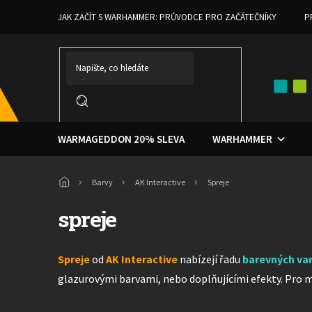
Přejít
JAK ZAČÍT S WARHAMMER: PRŮVODCE PRO ZAČÁTEČNÍKY
P
na
obsah
WARMAGEDDON 20% SLEVA
WARHAMMER
Domů
Barvy
AK Interactive
Spreje
spreje
Spreje
od
AK Interactive
nabízejí řadu
barevných var
glazurovými barvami, nebo doplňujícími efekty. Pro m