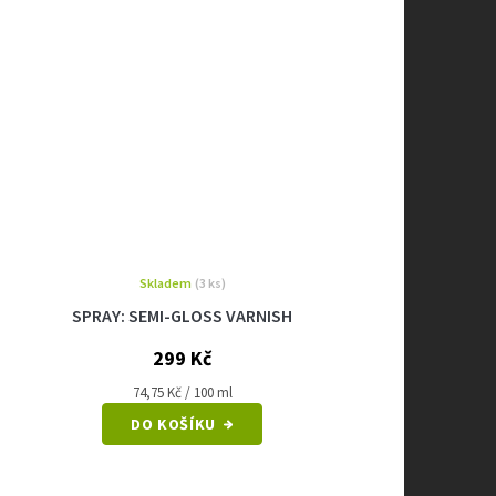
Skladem
(3 ks)
SPRAY: SEMI-GLOSS VARNISH
299 Kč
Měrná
74,75 Kč / 100 ml
cena:
DO KOŠÍKU