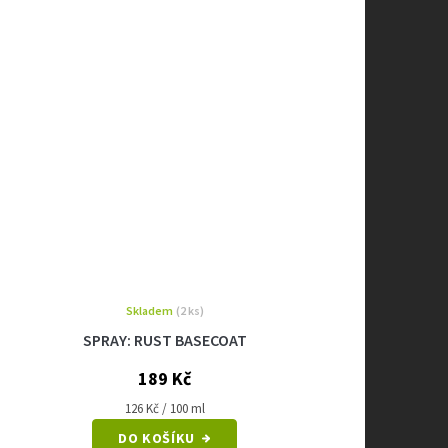
Skladem
(2 ks)
SPRAY: RUST BASECOAT
189 Kč
Měrná
126 Kč / 100 ml
cena:
DO KOŠÍKU