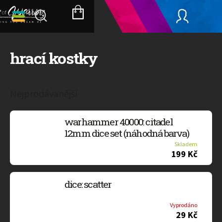
Přejít
na
NÁKUPNÍ
obsah
KOŠÍK
hrací kostky
Nejprodávanější
warhammer 40000: citadel
12mm dice set (náhodná barva)
Skladem
199 Kč
dice: scatter
Vyprodáno
29 Kč