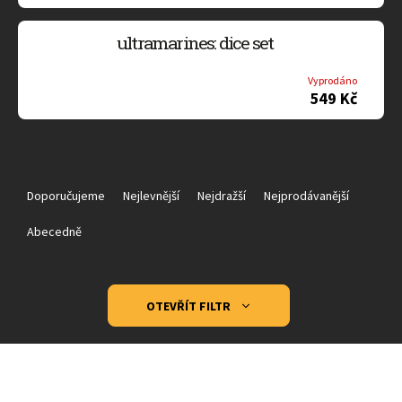
ultramarines: dice set
Vyprodáno
549 Kč
Ř
a
Doporučujeme
Nejlevnější
Nejdražší
Nejprodávanější
z
e
Abecedně
n
í
p
OTEVŘÍT FILTR
r
o
V
d
ý
u
p
k