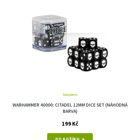
i
t
s
ů
p
r
o
d
u
k
t
ů
Skladem
WARHAMMER 40000: CITADEL 12MM DICE SET (NÁHODNÁ
BARVA)
199 Kč
DO KOŠÍKU