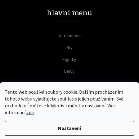
hlavní menu
Warhammer
Hry
Figurky
Barvy
Tento web používá soubory cookie. Dalším procházením
tohoto webu vyjadřujete souhlas s jejich používáním. Své
rozhodnutí můžete kdykoliv změnit v nastavení. Více
informací
zde
.
Copyright 2026
Colours of Warriors
. Všechna práva vyhrazena.
Upravit nastavení cookies
Nastavení
Grafický návrh vytvořil a nakódoval
Shoptak.cz
Vytvořil Shoptet