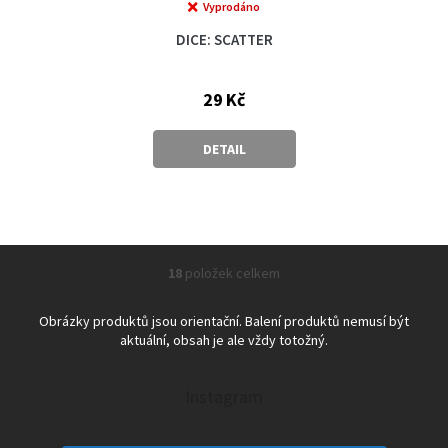
Vyprodáno
DICE: SCATTER
29 Kč
DETAIL
18
položek celkem
O
v
l
Obrázky produktů jsou orientační. Balení produktů nemusí být
á
aktuální, obsah je ale vždy totožný.
d
a
c
Instagram
í
p