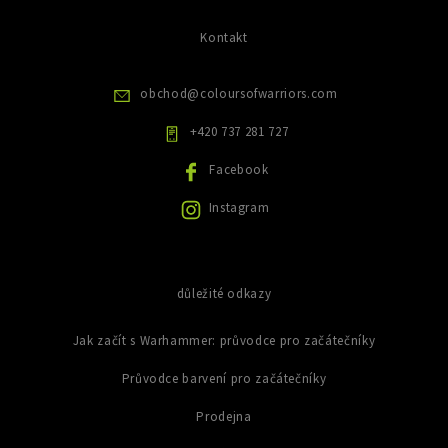
k
i
c
s
ů
í
Kontakt
u
p
r
v
obchod
@
coloursofwarriors.com
k
y
+420 737 281 727
v
ý
Facebook
p
i
Instagram
s
u
důležité odkazy
Jak začít s Warhammer: průvodce pro začátečníky
Průvodce barvení pro začátečníky
Prodejna