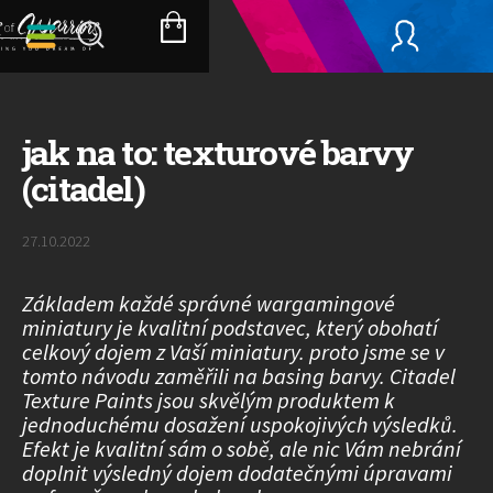
Přejít
na
NÁKUPNÍ
obsah
KOŠÍK
jak na to: texturové barvy
(citadel)
27.10.2022
Základem každé správné wargamingové
miniatury je kvalitní podstavec, který obohatí
celkový dojem z Vaší miniatury. proto jsme se v
tomto návodu zaměřili na basing barvy. Citadel
Texture Paints jsou skvělým produktem k
jednoduchému dosažení uspokojivých výsledků.
Efekt je kvalitní sám o sobě, ale nic Vám nebrání
doplnit výsledný dojem dodatečnými úpravami