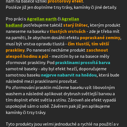
nám na basece vznikl
prostorový efekt
.
Posléze již jen doplníme trsy trávy, kamínky či jiné detaily.
Pro práci s
Agrellan earth
či
Agrellan
badland
potřebujeme taktéž
starý štětec
, kterým produkt
naneseme na baseku v
tlustých vrstvách
- zde je třeba mít
na paměti, že abychom dosáhli efektu
popraskané zeminy
,
musí být vrstva opravdu tlustá -
čím tlustší, tím větší
praskliny
. Po nanesení necháme produkt
zaschnout
alespoň hodinu a půl
- mezitím by se na basece měly
zformovat praskliny. Pod
prasklinami prosvítá barva
samotné baseky - aby byl efekt hezčí, doporučujeme
samotnou baseku
nejprve nabarvit na hnědou
, která bude
následně mezi prasklinami prosvítat.
Po zformování prasklin můžeme baseku vzít libovolným
washem a následně aplikovat drybrush světlejší barvou a
tím doplnit efekt světla a stínu. Zároveň ale efekt vypadá
uspokojivě sám o sobě. Závěrem pak již jen aplikujeme
kamínky či trsy trávy.
Tyto produkty jsou velmi jednoduché a rychlé na použití a v