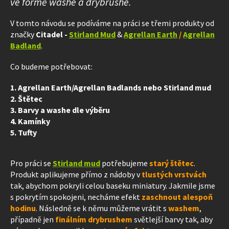
ve formě washe a drybrushe.
V tomto návodu se podíváme na práci se třemi produkty od
značky
Citadel -
Stirland Mud
&
Agrellan Earth
/
Agrellan
Badland
.
Co budeme potřebovat:
1. Agrellan Earth/Agrellan Badlands nebo Stirland mud
2. Štětec
3. Barvy a washe dle výběru
4. Kamínky
5. Tufty
Pro práci se
Stirland mud
potřebujeme
starý štětec
.
Produkt aplikujeme přímo z nádoby v
tlustých vrstvách
tak, abychom pokryli celou baseku miniatury. Jakmile jsme
s pokrytím spokojeni, necháme efekt
zaschnout alespoň
hodinu
. Následně se k němu můžeme vrátit s
washem
,
případně jen
finálním drybrushem
světlejší barvy tak, aby