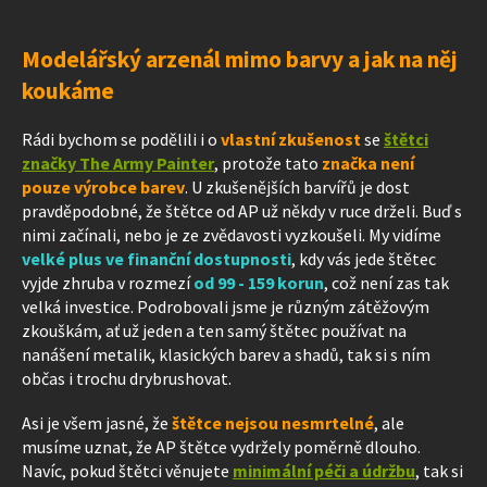
Modelářský arzenál mimo barvy a jak na něj
koukáme
Rádi bychom se podělili i o
vlastní zkušenost
se
štětci
značky The Army Painter
, protože tato
značka není
pouze výrobce barev
. U zkušenějších barvířů je dost
pravděpodobné, že štětce od AP už někdy v ruce drželi. Buď s
nimi začínali, nebo je ze zvědavosti vyzkoušeli. My vidíme
velké plus ve finanční dostupnosti
, kdy vás jede štětec
vyjde zhruba v rozmezí
od 99 - 159 korun
, což není zas tak
velká investice. Podrobovali jsme je různým zátěžovým
zkouškám, ať už jeden a ten samý štětec používat na
nanášení metalik, klasických barev a shadů, tak si s ním
občas i trochu drybrushovat.
Asi je všem jasné, že
štětce nejsou nesmrtelné
, ale
musíme uznat, že AP štětce vydržely poměrně dlouho.
Navíc, pokud štětci věnujete
minimální péči a údržbu
, tak si