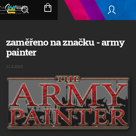
Přejít
na
NÁKUPNÍ
obsah
KOŠÍK
zaměřeno na značku - army
painter
21.6.2023