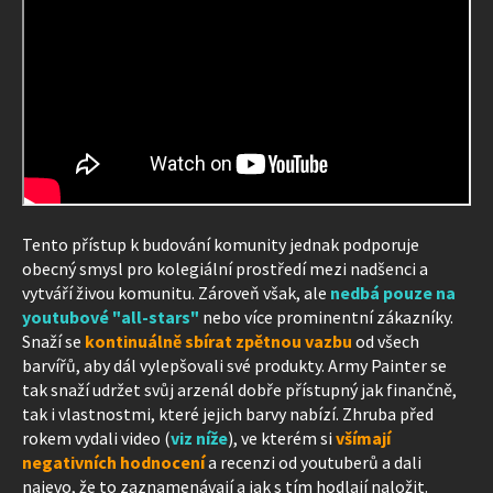
Tento přístup k budování komunity jednak podporuje
obecný smysl pro kolegiální prostředí mezi nadšenci a
vytváří živou komunitu. Zároveň však, ale
nedbá pouze na
youtubové "all-stars"
nebo více prominentní zákazníky.
Snaží se
kontinuálně sbírat zpětnou vazbu
od všech
barvířů, aby dál vylepšovali své produkty. Army Painter se
tak snaží udržet svůj arzenál dobře přístupný jak finančně,
tak i vlastnostmi, které jejich barvy nabízí. Zhruba před
rokem vydali video (
viz níže
), ve kterém si
všímají
negativních hodnocení
a recenzi od youtuberů a dali
najevo, že to zaznamenávají a jak s tím hodlají naložit.