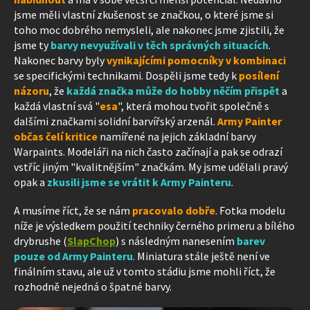
jsme měli vlastní zkušenost se značkou, o které jsme si
toho moc dobrého nemysleli, ale nakonec jsme zjistili, že
jsme ty
barvy nevyužívali v těch správných situacích
.
Nakonec barvy byly
vynikajícími pomocníky v kombinaci
se specifickými technikami. Dospěli jsme tedy k
posílení
názoru
, že
každá značka může do hobby něčím přispět
a
každá vlastní svá "
esa
", která mohou tvořit společně s
dalšími značkami solidní barvířský arzenál.
Army Painter
občas čelí kritice
namířené na jejich základní barvy
Warpaints. Modeláři na nich často začínají a pak se odrazí
vstříc jiným "kvalitnějším" značkám. My jsme udělali pravý
opak a
zkusili jsme se vrátit k Army Painteru
.
A musíme říct, že se nám
pracovalo dobře
. Fotka modelu
níže je výsledkem použití techniky černého primeru a bílého
drybrushe (
SlapChop
) s následným nanesením
barev
pouze od Army Painteru
. Miniatura stále ještě není ve
finálním stavu, ale už v tomto stádiu jsme mohli říct, že
rozhodně nejedná o špatné barvy.