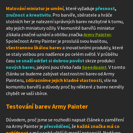
Malování miniatur je umění
, které vyžaduje
přesnost
,
zručnost
a kreativitu
. Pro barvíře, sběratele a hráče
stolních her je nalezení správných barev nezbytné k tomu,
aby jejich miniatury ožily. V komunitě barvířů miniatur
získala značné uznání a oblibu značka
Army Painter
.
Společnost Army Painter je proslulá svou kvalitou,
všestrannou škálou barev
a inovativními produkty, které
se staly volbou pro nadšence po celém světě. V průběhu
času
se snaží udržet si dobrou pověst
skrze produkci
nových barev
, jakými jsou třeba řada
Speedpaint
. V tomto
článku se budeme zabývat vlastnostmi barev od Army
Painteru,
zdůrazníme jejich kladné vlastnosti
, vliv na
komunitu barvířů a důvody proč by některé z barev neměly
chybět ve vaší sbírce.
Testování barev Army Painter
Důvodem, proč jsme se rozhodli napsat článek o zaměření
na Army Painter je
přesvědčení
, že
každá značka má co
nabídnout
a má v sobě větší či menší potenciál. Nedávno