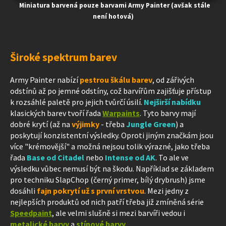
Miniatura barvená pouze barvami Army Painter (avšak stále
není hotová)
Široké spektrum barev
Army Painter nabízí
pestrou škálu barev
, od zářivých
odstínů až po jemné odstíny, což barvířům zajišťuje přístup
k rozsáhlé paletě pro jejich tvůrčí úsilí.
Nejširší nabídku
klasických barev tvoří řada
Warpaints
. Tyto barvy mají
dobré krytí (až na
výjimky
- třeba
Jungle Green
) a
poskytují konzistentní výsledky. Oproti jiným značkám jsou
více "krémovější" a možná nejsou tolik výrazné, jako třeba
řada
Base od Citadel
nebo
Intense od AK
. To ale ve
výsledku vůbec nemusí být na škodu. Například se základem
pro techniku SlapChop (černý primer, bílý drybrush) jsme
dosáhli
fajn pokrytí už s první vrstvou
. Mezi jedny z
nejlepších produktů od nich patří třeba již zmíněná série
Speedpaint
, ale velmi slušně si mezi barvíři vedou i
metalické barvy
a
stínové barvy
.