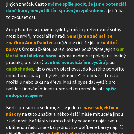
jiných značek. Často
máme spíše pocit, že jsme potenciál
dané barvy nevyužili tím správným způsobem
a je třeba
to zkoušet dál.
Army Painter si právem vydobyl místo preferované volby
mezi barvíři, modeláři a hráči.
Sami
jsme začínali se
značkou Army Painter
a můžeme říci, že jde o
kvalitní
barvy
s širokou škálou barev. Dodnes používáme jejich
Gun
Metal
metalickou barvu
a jsme nadmíru spokojeni. Jediný
produkt, pro který
osobně nenacházíme využití
jsou
quickshades
, jde o wash v plechovce, do kterého ponoříte
miniaturu a pak přebytek „oklepete“. Podobá se trošku
mořidlu nebo laku na dřevo. Možná by se dal využít pro
rychle stínování miniatur pro velkou armádu, ale
spíše
nedoporučujeme
.
Berte prosím na vědomí, že se jedná o
naše subjektivní
názory
na tuto značku a někdo další může mít zcela jinou
zkušenost. Každý si v tomto hobby nakonec najde svou
oblíbenou řadu značek či jednotlivé oblíbené barvy napříč
několika značkami.
Důležité je zkoušet nové produkty
a