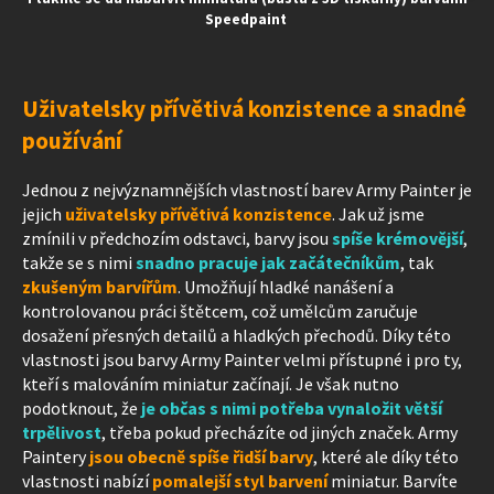
Speedpaint
Uživatelsky přívětivá konzistence a snadné
používání
Jednou z nejvýznamnějších vlastností barev Army Painter je
jejich
uživatelsky přívětivá konzistence
. Jak už jsme
zmínili v předchozím odstavci, barvy jsou
spíše krémovější
,
takže se s nimi
snadno pracuje jak začátečníkům
, tak
zkušeným barvířům
. Umožňují hladké nanášení a
kontrolovanou práci štětcem, což umělcům zaručuje
dosažení přesných detailů a hladkých přechodů. Díky této
vlastnosti jsou barvy Army Painter velmi přístupné i pro ty,
kteří s malováním miniatur začínají. Je však nutno
podotknout, že
je občas s nimi potřeba vynaložit větší
trpělivost
, třeba pokud přecházíte od jiných značek. Army
Paintery
jsou obecně spíše řidší barvy
, které ale díky této
vlastnosti nabízí
pomalejší styl barvení
miniatur. Barvíte