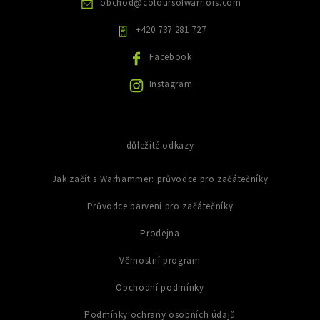
obchod
@
coloursofwarriors.com
k
y
+420 737 281 727
v
ý
Facebook
p
i
Instagram
s
u
důležité odkazy
Jak začít s Warhammer: průvodce pro začátečníky
Průvodce barvení pro začátečníky
Prodejna
Věrnostní program
Obchodní podmínky
Podmínky ochrany osobních údajů