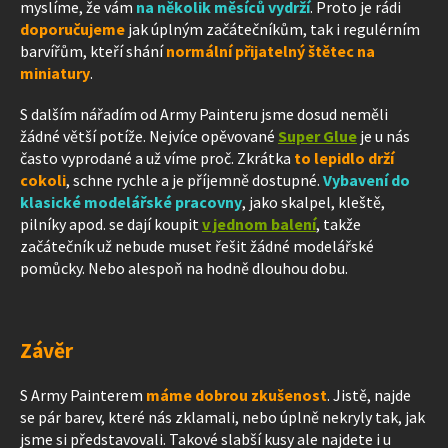
myslíme, že vám
na několik měsíců vydrží
. Proto je rádi
doporučujeme
jak úplným začátečníkům, tak i regulérním
barvířům, kteří shání
normální přijatelný štětec na
miniatury
.
S dalším nářadím od Army Painteru jsme dosud neměli
žádné větší potíže. Nejvíce opěvované
Super Glue
je u nás
často vyprodané a už víme proč. Zkrátka
to lepidlo drží
cokoli
, schne rychle a je příjemně dostupné.
Vybavení do
klasické modelářské pracovny
, jako skalpel, kleště,
pilníky apod. se dají koupit
v jednom balení
, takže
začátečník už nebude muset řešit žádné modelářské
pomůcky. Nebo alespoň na hodně dlouhou dobu.
Závěr
S Army Painterem
máme dobrou zkušenost
. Jistě, najde
se pár barev, které nás zklamali, nebo úplně nekryly tak, jak
jsme si představovali. Takové slabší kusy ale najdete i u