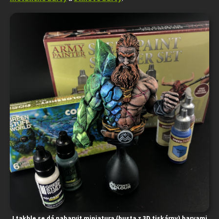
I takhle se dá nabarvit miniatura (busta z 3D tiskárny) barvami