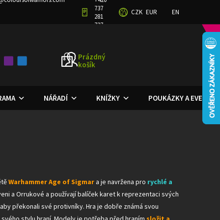
737
CZK
EUR
EN
GRAM
OBCHODNÍ PODMÍNKY
PODMÍNKY OCHRANY OSOBNÍCH ÚDAJŮ
281
727
Prázdný
košík
NÁKUPNÍ
KOŠÍK
ORAMA
NÁŘADÍ
KNÍŽKY
POUKÁZKY A EVENTY
ětě
Warhammer Age of Sigmar
a je navržena pro
rychlé a
veni a Orrukové a používají balíček karet k reprezentaci svých
, aby překonali své protivníky. Hra je dobře známá svou
svého stylu hraní. Modely je potřeba před hraním
složit a