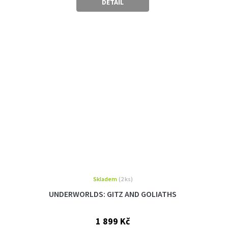
DETAIL
Skladem
(2 ks)
UNDERWORLDS: GITZ AND GOLIATHS
1 899 Kč