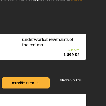
underworlds: revenants of
the realms
Skladem
1 899 Kč
18
položek celkem
OTEVŘÍT FILTR