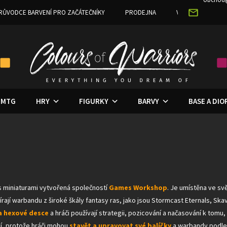
RŮVODCE BARVENÍ PRO ZAČÁTEČNÍKY
PRODEJNA
VĚRNOSTNÍ PRO
MTG
HRY
FIGURKY
BARVY
BASE A DI
s miniaturami vytvořená společností
Games Workshop
. Je umístěna ve sv
írají warbandu z široké škály fantasy ras, jako jsou Stormcast Eternals, Ska
a hexové desce
a hráči používají strategii, pozicování a načasování k tomu
í, protože hráči mohou
stavět a upravovat své balíčky
a warbandy podle 