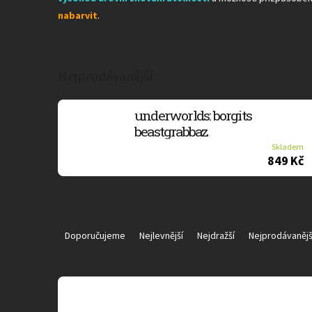
nabarvit
.
Nejprodávanější
underworlds: borgits
beastgrabbaz
Skladem
849 Kč
Ř
a
Doporučujeme
Nejlevnější
Nejdražší
Nejprodávanějš
z
e
n
V
í
ý
p