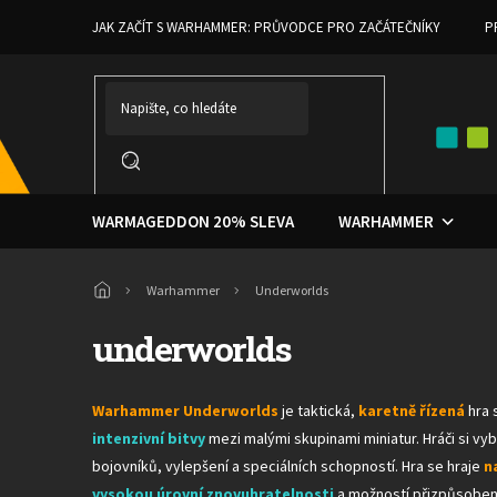
Přejít
JAK ZAČÍT S WARHAMMER: PRŮVODCE PRO ZAČÁTEČNÍKY
P
na
obsah
WARMAGEDDON 20% SLEVA
WARHAMMER
Domů
Warhammer
Underworlds
underworlds
Warhammer Underworlds
je taktická,
karetně řízená
hra 
intenzivní bitvy
mezi malými skupinami miniatur. Hráči si vyb
bojovníků, vylepšení a speciálních schopností. Hra se hraje
n
vysokou úrovní znovuhratelnosti
a možností přizpůsoben