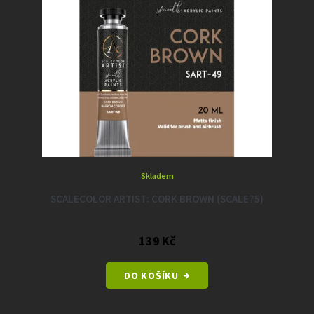
p
d
i
u
s
k
p
t
r
ů
o
d
u
k
t
ů
Skladem
SCALECOLOR ARTIST: CORK BROWN (SCALE75)
139 Kč
DO KOŠÍKU