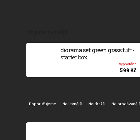
Nejprodávanější
diorama set: green grass tuft -
starter box
Vyprodáno
599 Kč
Ř
a
Doporučujeme
Nejlevnější
Nejdražší
Nejprodávanějš
z
e
n
V
í
ý
p
p