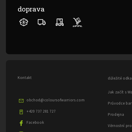
doprava
V
ý
p
O
i
v
s
l
č
á
l
d
á
a
c
n
í
k
Kontakt
důležité odk
p
ů
r
v
Jak začít s 
k
obchod
@
coloursofwarriors.com
y
Průvodce bar
v
+420 737 281 727
ý
Prodejna
p
Facebook
i
Věrnostní pr
s