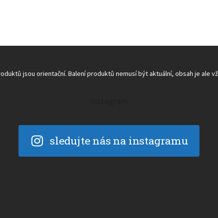
O
v
duktů jsou orientační. Balení produktů nemusí být aktuální, obsah je ale v
l
á
d
Instagram
a
c
í
p
sledujte nás na instagramu
r
v
k
y
v
ý
p
i
s