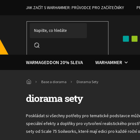
Přejít
JAK ZAČÍT S WARHAMMER: PRŮVODCE PRO ZAČÁTEČNÍKY
P
na
obsah
WARMAGEDDON 20% SLEVA
WARHAMMER
Domů
Base a diorama
Diorama Sety
diorama sety
Poskládat si všechny potřeby pro tematické podstavce může 
speciální efekty a doplňky pro vytvoření realistického prost
sety od Scale 75 Soilworks, které mají edici pro každé roční 