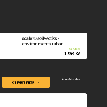
scale75 soilworks -
environments: urban
Skladem
1 599 Kč
4
položek celkem
OTEVŘÍT FILTR