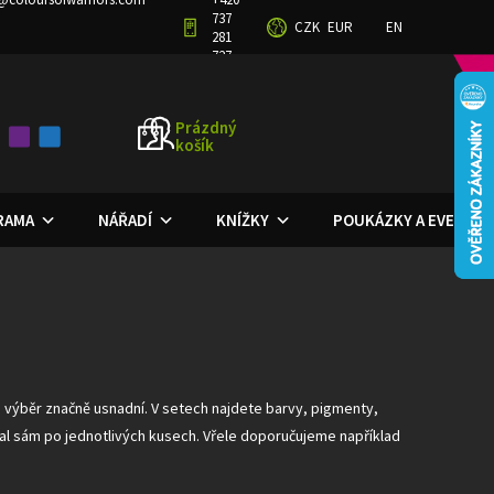
737
CZK
EUR
EN
GRAM
OBCHODNÍ PODMÍNKY
PODMÍNKY OCHRANY OSOBNÍCH ÚDAJŮ
281
727
Prázdný
košík
NÁKUPNÍ
KOŠÍK
ORAMA
NÁŘADÍ
KNÍŽKY
POUKÁZKY A EVENTY
 výběr značně usnadní. V setech najdete barvy, pigmenty,
ádal sám po jednotlivých kusech. Vřele doporučujeme například