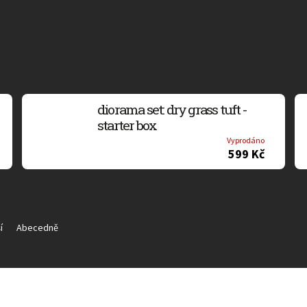
diorama set: dry grass tuft -
starter box
Vyprodáno
599 Kč
í
Abecedně