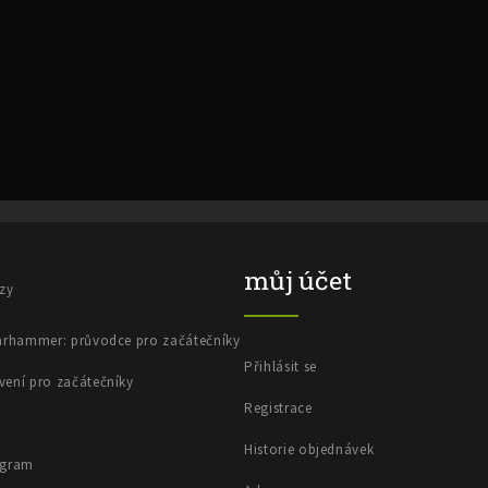
V
ý
p
i
s
č
l
á
n
můj účet
k
azy
ů
Warhammer: průvodce pro začátečníky
Přihlásit se
vení pro začátečníky
Registrace
Historie objednávek
ogram