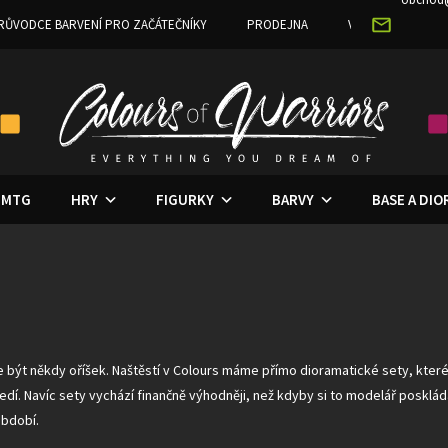
RŮVODCE BARVENÍ PRO ZAČÁTEČNÍKY
PRODEJNA
VĚRNOSTNÍ PRO
MTG
HRY
FIGURKY
BARVY
BASE A DI
být někdy oříšek. Naštěstí v Colours máme přímo dioramatické sety, které
ředí. Navíc sety vychází finančně výhodněji, než kdyby si to modelář poskl
období.