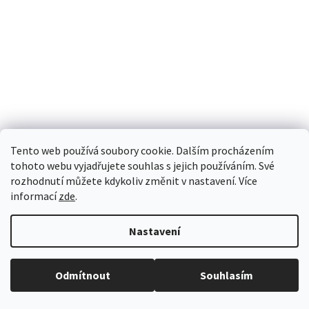
Skladem
Tento web používá soubory cookie. Dalším procházením
NIGHTHAUNT: LADY OLYNDER MORTARCH OF GRIEF
tohoto webu vyjadřujete souhlas s jejich používáním. Své
rozhodnutí můžete kdykoliv změnit v nastavení. Více
informací
zde
.
1 049 Kč
Nastavení
DO KOŠÍKU
Při neplatnosti dárkového poukazu nad 500CZK, zadejte prosím kód bez
Odmítnout
Souhlasím
posledního čísla. CW-1000-0123-456[7]