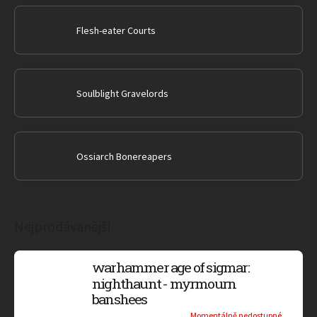
Flesh-eater Courts
Soulblight Gravelords
Ossiarch Bonereapers
Nejprodávanější
warhammer age of sigmar:
nighthaunt - myrmourn
banshees
Momentálně nedostupné