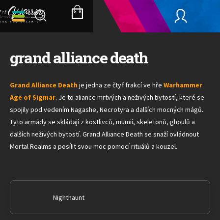
Přejít
na
NÁKUPNÍ
obsah
KOŠÍK
grand alliance death
Grand Alliance Death
je jedna ze čtyř frakcí ve hře
Warhammer
Age of Sigmar
. Je to aliance mrtvých a neživých bytostí, které se
spojily pod vedením Nagashe, Necrotyra a dalších mocných mágů.
Tyto armády se skládají z kostlivců, mumií, skeletonů, ghoulů a
dalších neživých bytostí. Grand Alliance Death se snaží ovládnout
Mortal Realms a posílit svou moc pomocí rituálů a kouzel.
Nighthaunt