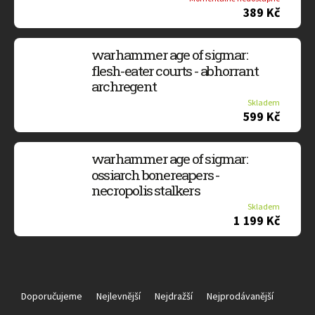
389 Kč
warhammer age of sigmar:
flesh-eater courts - abhorrant
archregent
Skladem
599 Kč
warhammer age of sigmar:
ossiarch bonereapers -
necropolis stalkers
Skladem
1 199 Kč
Ř
a
Doporučujeme
Nejlevnější
Nejdražší
Nejprodávanější
z