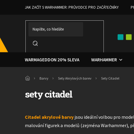
Přejít
JAK ZAČÍT S WARHAMMER: PRŮVODCE PRO ZAČÁTEČNÍKY
P
na
obsah
WARMAGEDDON 20% SLEVA
WARHAMMER
Domů
Barvy
Sety Akrylových barev
Sety Citadel
sety citadel
Citadel akrylové barvy
jsou ideální volbou pro modelá
malování figurek a modelů (zejména Warhammer), přič