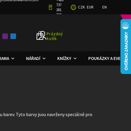
737
CZK
EUR
EN
GRAM
OBCHODNÍ PODMÍNKY
PODMÍNKY OCHRANY OSOBNÍCH ÚDAJŮ
281
727
Prázdný
košík
NÁKUPNÍ
KOŠÍK
ORAMA
NÁŘADÍ
KNÍŽKY
POUKÁZKY A EVENTY
ru barev. Tyto barvy jsou navrženy speciálně pro