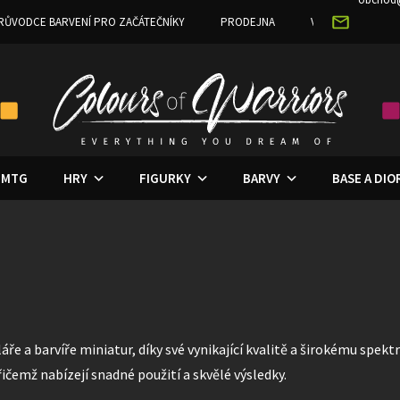
RŮVODCE BARVENÍ PRO ZAČÁTEČNÍKY
PRODEJNA
VĚRNOSTNÍ PRO
MTG
HRY
FIGURKY
BARVY
BASE A DI
ře a barvíře miniatur, díky své vynikající kvalitě a širokému spekt
emž nabízejí snadné použití a skvělé výsledky.