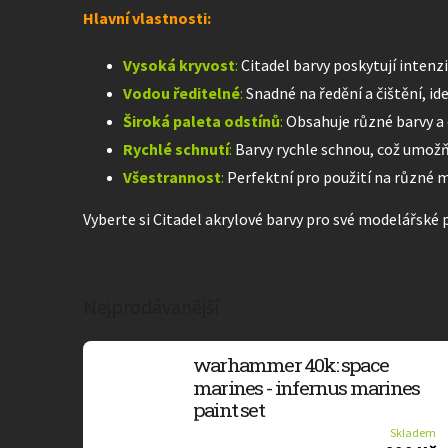
Hlavní vlastnosti:
Vysoká kryvost
:
Citadel barvy poskytují intenz
Vodou ředitelné
:
Snadné na ředění a čištění, i
Široká paleta odstínů
:
Obsahuje různé barvy a 
Rychlé schnutí
:
Barvy rychle schnou, což umožň
Všestrannost
:
Perfektní pro použití na různé ma
Vyberte si Citadel akrylové barvy pro své modelářské pr
Nejprodávanější
warhammer 40k: space
marines - infernus marines
paint set
Skladem