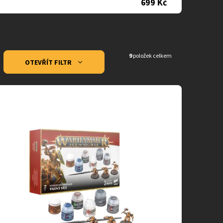
699 Kč
9
položek celkem
OTEVŘÍT FILTR