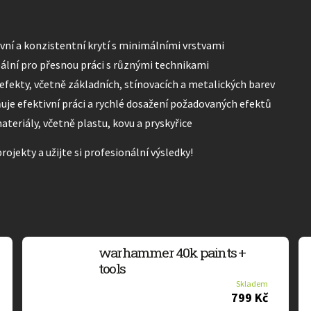
ivní a konzistentní krytí s minimálními vrstvami
deální pro přesnou práci s různými technikami
efekty, včetně základních, stínovacích a metalických barev
uje efektivní práci a rychlé dosažení požadovaných efektů
teriály, včetně plastu, kovu a pryskyřice
ojekty a užijte si profesionální výsledky!
warhammer 40k paints +
tools
Skladem
799 Kč