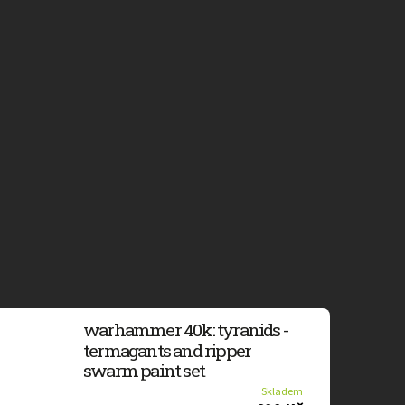
warhammer 40k: tyranids -
termagants and ripper
swarm paint set
Skladem