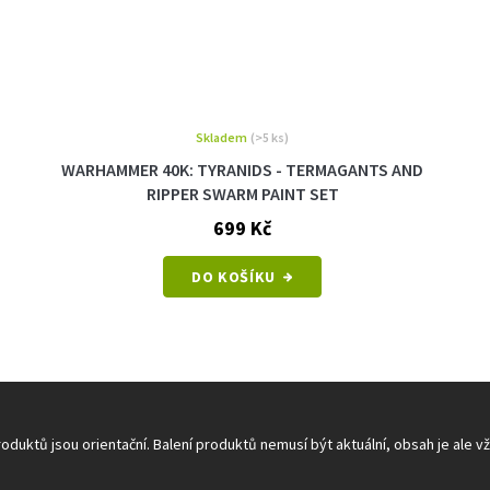
Skladem
(>5 ks)
WARHAMMER 40K: TYRANIDS - TERMAGANTS AND
RIPPER SWARM PAINT SET
699 Kč
DO KOŠÍKU
O
v
duktů jsou orientační. Balení produktů nemusí být aktuální, obsah je ale v
l
á