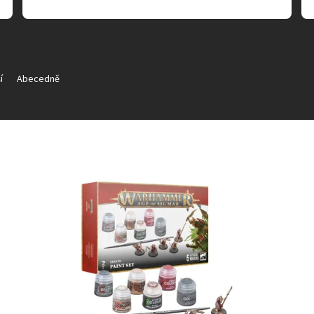
í
Abecedně