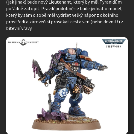
(jak jinak) bude nový Lieutenant, který by měl Tyranidům
pořádně zatopit. Pravděpodobně se bude jednat o model,
který by sám o sobě měl vydržet velký nápor z okolního
prostředí a zároveň si prosekat cesta ven (nebo dovnitř) z
bitevní vřavy.