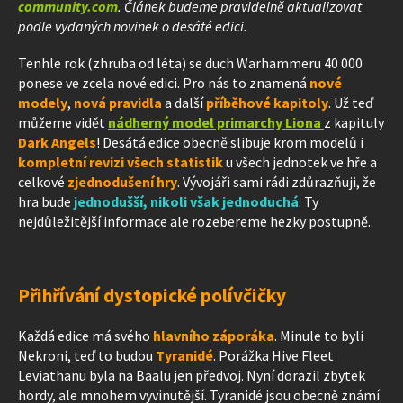
community.com
. Článek budeme pravidelně aktualizovat
podle vydaných novinek o desáté edici.
Tenhle rok (zhruba od léta) se duch Warhammeru 40 000
ponese ve zcela nové edici. Pro nás to znamená
nové
modely
,
nová pravidla
a další
příběhové kapitoly
. Už teď
můžeme vidět
nádherný model primarchy Liona
z
kapituly
Dark Angels
! Desátá edice obecně slibuje krom modelů i
kompletní revizi všech statistik
u všech jednotek ve hře a
celkové
zjednodušení hry
. Vývojáři sami rádi zdůrazňuji, že
hra bude
jednodušší, nikoli však jednoduchá
. Ty
nejdůležitější informace ale rozebereme hezky postupně.
Přihřívání dystopické polívčičky
Každá edice má svého
hlavního záporáka
. Minule to byli
Nekroni, teď to budou
Tyranidé
. Porážka Hive Fleet
Leviathanu byla na Baalu jen předvoj. Nyní dorazil zbytek
hordy, ale mnohem vyvinutější. Tyranidé jsou obecně známí