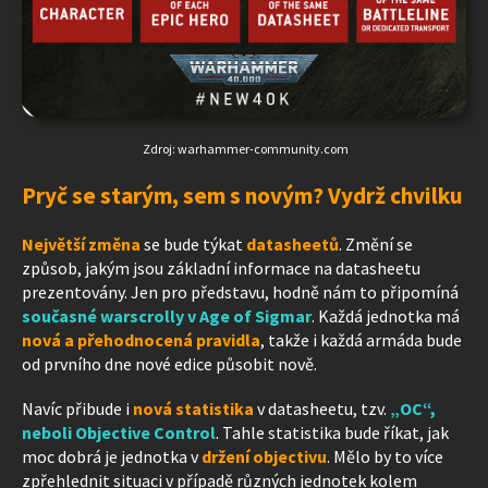
Zdroj: warhammer-community.com
Pryč se starým, sem s novým? Vydrž chvilku
Největší změna
se bude týkat
datasheetů
. Změní se
způsob, jakým jsou základní informace na datasheetu
prezentovány. Jen pro představu, hodně nám to připomíná
současné warscrolly v Age of Sigmar
. Každá jednotka má
nová a přehodnocená pravidla
, takže i každá armáda bude
od prvního dne nové edice působit nově.
Navíc přibude i
nová statistika
v datasheetu, tzv.
„OC“,
neboli Objective Control
. Tahle statistika bude říkat, jak
moc dobrá je jednotka v
držení objectivu
. Mělo by to více
zpřehlednit situaci v případě různých jednotek kolem