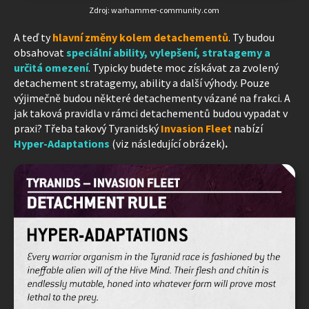
Zdroj: warhammer-community.com
A teď ty
hlavní změny kolem detachementů
. Ty budou
obsahovat
speciální ability, vylepšení, stratagemy a
určitá omezení
. Typicky budete moc získávat za zvolený
detachement stratagemy, ability a další výhody. Pouze
výjimečně budou některé detachementy vázané na frakci. A
jak taková pravidla v rámci detachementů budou vypadat v
praxi? Třeba takový Tyranidský
Invasion Fleet
nabízí
Hyper-Adaptations
(viz následující obrázek)
.