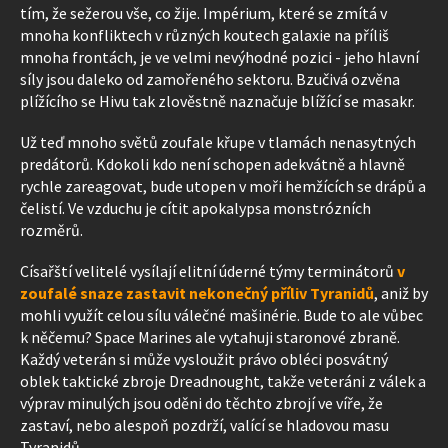
tím, že sežerou vše, co žije. Impérium, které se zmítá v
mnoha konfliktech v různých koutech galaxie na příliš
mnoha frontách, je ve velmi nevýhodné pozici - jeho hlavní
síly jsou daleko od zamořeného sektoru. Bzučivá ozvěna
plížícího se Hivu tak zlověstně naznačuje blížící se masakr.
Už teď mnoho světů zoufale křupe v tlamách nenasytných
predátorů. Kdokoli kdo není schopen adekvátně a hlavně
rychle zareagovat, bude utopen v moři hemžících se drápů a
čelistí. Ve vzduchu je cítit apokalypsa monstrózních
rozměrů.
Císařští velitelé vysílají elitní úderné týmy terminátorů
v
zoufalé snaze zastavit nekonečný příliv Tyranidů
, aniž by
mohli využít celou sílu válečné mašinérie. Bude to ale vůbec
k něčemu? Space Marines ale vytahuji staronové zbraně.
Každý veterán si může vysloužit právo obléci posvátný
oblek taktické zbroje Dreadnought, takže veteráni z válek a
výprav minulých jsou oděni do těchto zbrojí ve víře, že
zastaví, nebo alespoň pozdrží, valící se hladovou masu
Tyranidů.