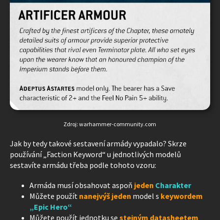
Zdroj: warhammer-community.com
Jak by tedy takové sestavení armády vypadalo? Skrze
používání „Faction Keyword“ u jednotlivých modelů
sestavíte armádu třeba podle tohoto vzoru:
Armáda musí obsahovat aspoň
jeden
Charakter
Můžete použít
nanejvýš jeden
model s
keywordem
„Epic Hero“
Můžete použít jednotku se
stejným datasheetem