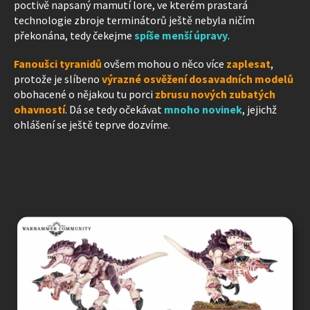
poctivě napsaný mamutí lore, ve kterém prastará
technologie zbroje terminátorů ještě nebyla ničím
překonána, tedy čekejme
spíše menší úpravy
.
Fanoušci tyranidů
ovšem mohou o něco více
zaplesat
,
protože je slíbeno
výrazné osvěžení dosavadních modelů
obohacené o nějakou tu porci
zbrusu nových zubatých
ohavností
. Dá se tedy očekávat
mnoho novinek
, jejichž
ohlášení se ještě teprve dozvíme.