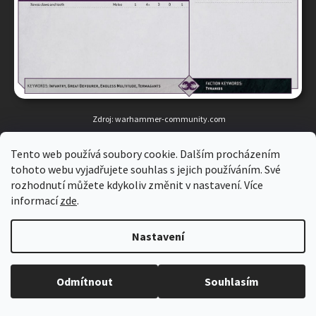
Zdroj: warhammer-community.com
A teď to přijde (stejně jsme to všichni čekali).
Současná
Tento web používá soubory cookie. Dalším procházením
řada kodexů odchází do důchodu
. Stejně tak i
všechny
tohoto webu vyjadřujete souhlas s jejich používáním. Své
datakarty
. Pravidla v nich obsažená s novou edicí zkrátka
rozhodnutí můžete kdykoliv změnit v nastavení. Více
nefungují.
Pravidla pro všechny jednotky
budou při
informací
zde
.
uvedení na trh k
dispozici zdarma online
. Kodexy budou
pravděpodobně tvořit
spíše zásobník loru
pro vaši armádu,
Nastavení
nicméně stále
budou vycházet nové
se speciálními
pravidly, ale nemělo by to zvlášť navýšit složitost hry.
Při neplatnosti dárkového poukazu nad 500CZK, zadejte prosím kód bez
Odmítnout
Souhlasím
posledního čísla. CW-1000-0123-456[7]