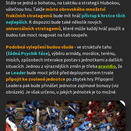
Stále se jedná o bohatou, na taktiku a strategii hlubokou,
válečnou hru. Takže
místo obrovského množství
frakčních stratagemů
bude mít hráč
přístup k hrstce těch
nejlepších
. K dispozici bude také několik nových
univerzálních stratagemů
, které může každý hráč použít a
budou tak moct reagovat na tah soupeře.
Podobná vylepšení budou všude
- ve struktuře tahu
(
žádná Psychik fáze
), výběru armády, morálce, terénu,
misích, způsobech interakce postav s jednotkami a dalších
situacích. Jednou z výraznějších změn je třeba
pravidlo
, že
se
Leader
bude moct ještě před deploymentem trvale
připojit ke zvolené jednotce
po zbytek hry. Připojení
Leadera pak bude přinášet jednotce zajímavé bonusy (viz
obrázek). Je však určeno, u jakých jednotek je to možné.