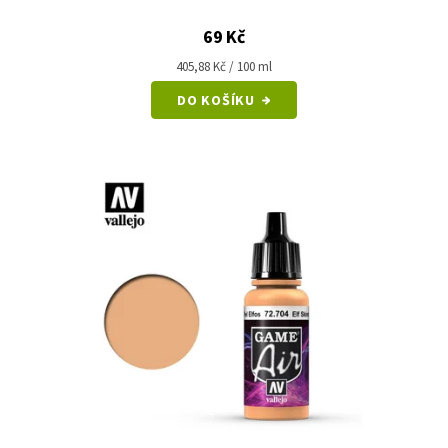
69 Kč
Měrná
405,88 Kč / 100 ml
cena:
DO KOŠÍKU