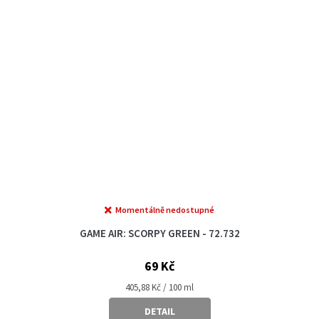
Momentálně nedostupné
GAME AIR: SCORPY GREEN - 72.732
69 Kč
Měrná
405,88 Kč / 100 ml
cena:
DETAIL