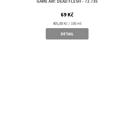
GAME AIR: DEAD FLESH - 72.735
69 Kč
Měrná
405,88 Kč / 100 ml
cena:
DETAIL