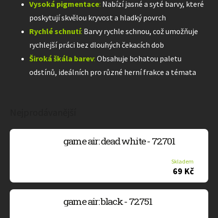
Vysoká pigmentace
:
Nabízí jasné a syté barvy, které
poskytují skvělou kryvost a hladký povrch
Rychlé schnutí
:
Barvy rychle schnou, což umožňuje
rychlejší práci bez dlouhých čekacích dob
Široká škála barev
:
Obsahuje bohatou paletu
odstínů, ideálních pro různé herní frakce a témata
Nejprodávanější
game air: dead white - 72.701
Skladem
69 Kč
game air: black - 72.751