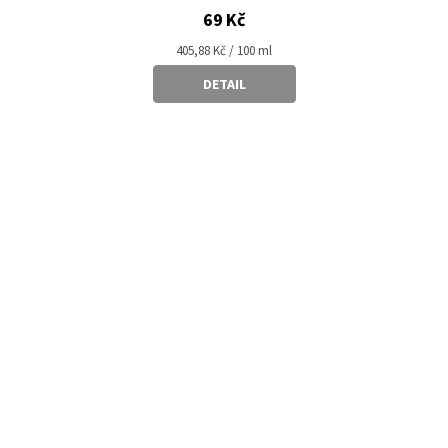
69 Kč
Měrná
405,88 Kč / 100 ml
cena:
DETAIL