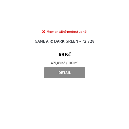
Momentálně nedostupné
GAME AIR: DARK GREEN - 72.728
69 Kč
Měrná
405,88 Kč / 100 ml
cena:
DETAIL