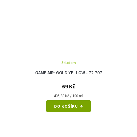
Skladem
GAME AIR: GOLD YELLOW - 72.707
69 Kč
Měrná
405,88 Kč / 100 ml
cena:
DO KOŠÍKU