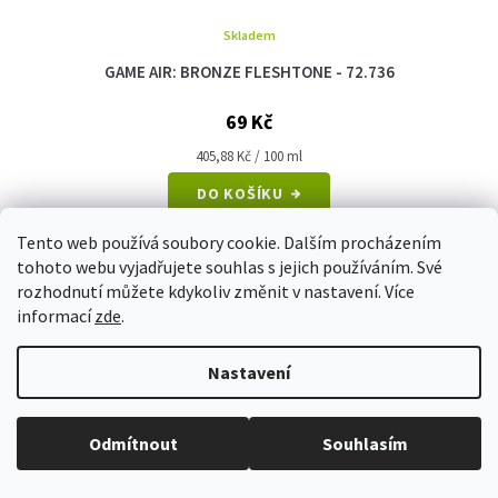
Skladem
GAME AIR: BRONZE FLESHTONE - 72.736
69 Kč
Měrná
405,88 Kč / 100 ml
cena:
DO KOŠÍKU
Tento web používá soubory cookie. Dalším procházením
tohoto webu vyjadřujete souhlas s jejich používáním. Své
rozhodnutí můžete kdykoliv změnit v nastavení. Více
informací
zde
.
Nastavení
Při neplatnosti dárkového poukazu nad 500CZK, zadejte prosím kód bez
Odmítnout
Souhlasím
posledního čísla. CW-1000-0123-456[7]