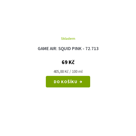
Skladem
GAME AIR: SQUID PINK - 72.713
69 Kč
Měrná
405,88 Kč / 100 ml
cena:
DO KOŠÍKU