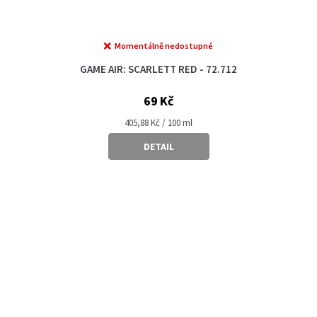
Momentálně nedostupné
GAME AIR: SCARLETT RED - 72.712
69 Kč
Měrná
405,88 Kč / 100 ml
cena:
DETAIL