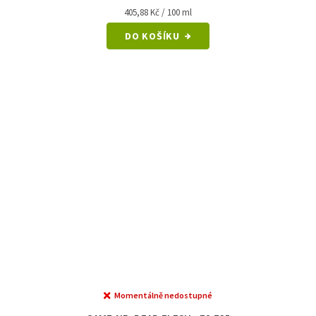
Měrná
405,88 Kč / 100 ml
cena:
DO KOŠÍKU
Momentálně nedostupné