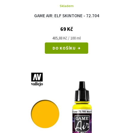
Skladem
GAME AIR: ELF SKINTONE - 72.704
69 Kč
Měrná
405,88 Kč / 100 ml
cena:
DO KOŠÍKU