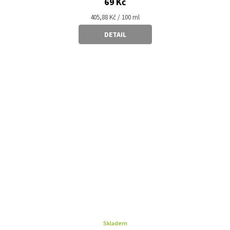
69 Kč
Měrná
405,88 Kč / 100 ml
cena:
DETAIL
Skladem