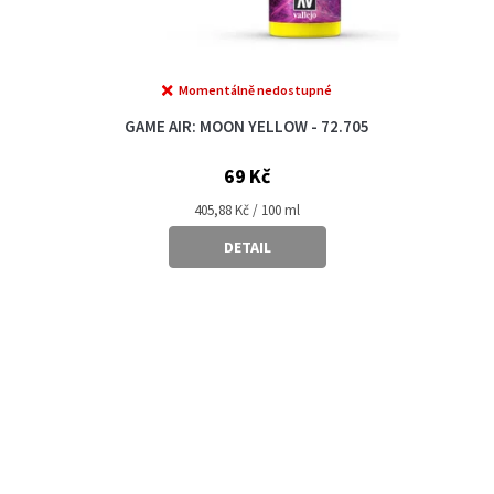
Momentálně nedostupné
GAME AIR: MOON YELLOW - 72.705
69 Kč
Měrná
405,88 Kč / 100 ml
cena:
DETAIL