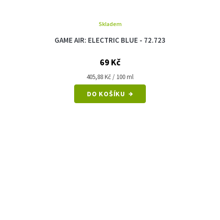
Skladem
GAME AIR: ELECTRIC BLUE - 72.723
69 Kč
Měrná
405,88 Kč / 100 ml
cena:
DO KOŠÍKU