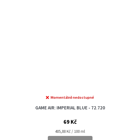
Momentálně nedostupné
GAME AIR: IMPERIAL BLUE - 72.720
69 Kč
Měrná
405,88 Kč / 100 ml
cena: