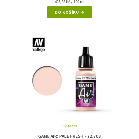
Měrná
405,88 Kč / 100 ml
cena:
DO KOŠÍKU
Skladem
GAME AIR: PALE FRESH - 72.703