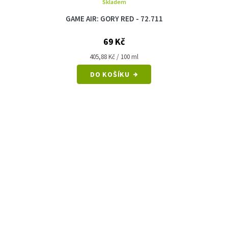
Skladem
GAME AIR: GORY RED - 72.711
69 Kč
Měrná
405,88 Kč / 100 ml
cena:
DO KOŠÍKU