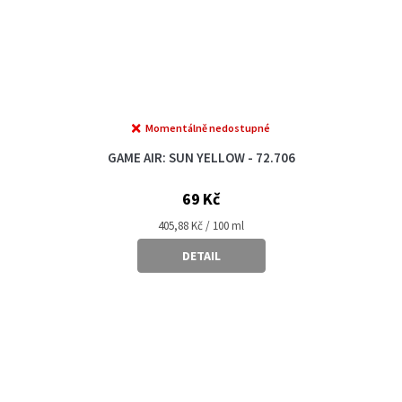
Momentálně nedostupné
GAME AIR: SUN YELLOW - 72.706
69 Kč
Měrná
405,88 Kč / 100 ml
cena:
DETAIL