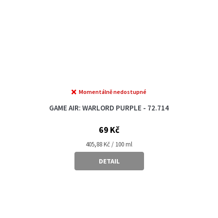
Momentálně nedostupné
GAME AIR: WARLORD PURPLE - 72.714
69 Kč
Měrná
405,88 Kč / 100 ml
cena:
DETAIL