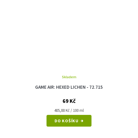
Skladem
GAME AIR: HEXED LICHEN - 72.715
69 Kč
Měrná
405,88 Kč / 100 ml
cena:
DO KOŠÍKU