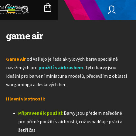
Přejít
na
NÁKUPNÍ
obsah
KOŠÍK
game air
Game Air
od Vallejo je řada akrylových barev speciálně
navržených pro
použití s airbrushem
. Tyto barvy jsou
ideální pro barvení miniatur a modelů, především z oblasti
wargamingu a deskových her.
Hlavní vlastnosti:
Připravené k použití
:
Barvy jsou předem naředěné
pro přímé použití v airbrushi, což usnadňuje práci a
šetří čas