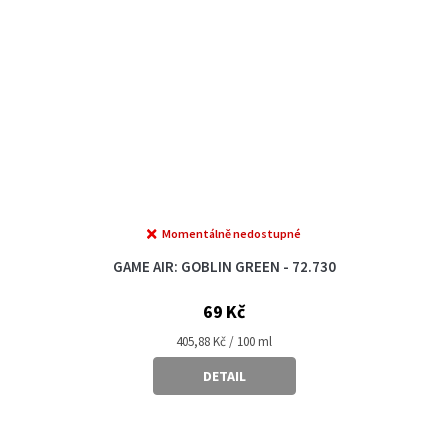
Momentálně nedostupné
GAME AIR: GOBLIN GREEN - 72.730
69 Kč
Měrná
405,88 Kč / 100 ml
cena:
DETAIL