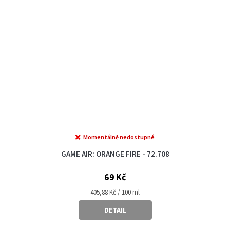
Momentálně nedostupné
GAME AIR: ORANGE FIRE - 72.708
69 Kč
Měrná
405,88 Kč / 100 ml
cena:
DETAIL