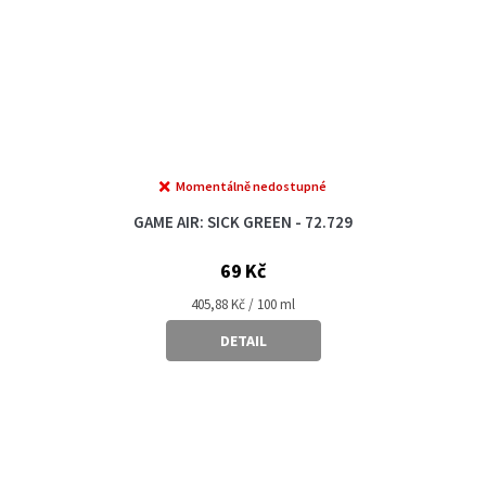
Momentálně nedostupné
GAME AIR: SICK GREEN - 72.729
69 Kč
Měrná
405,88 Kč / 100 ml
cena:
DETAIL