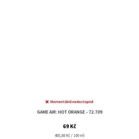
Momentálně nedostupné
GAME AIR: HOT ORANGE - 72.709
69 Kč
Měrná
405,88 Kč / 100 ml