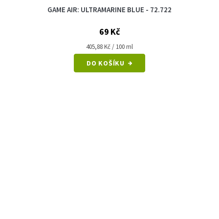
GAME AIR: ULTRAMARINE BLUE - 72.722
69 Kč
Měrná
405,88 Kč / 100 ml
cena:
DO KOŠÍKU