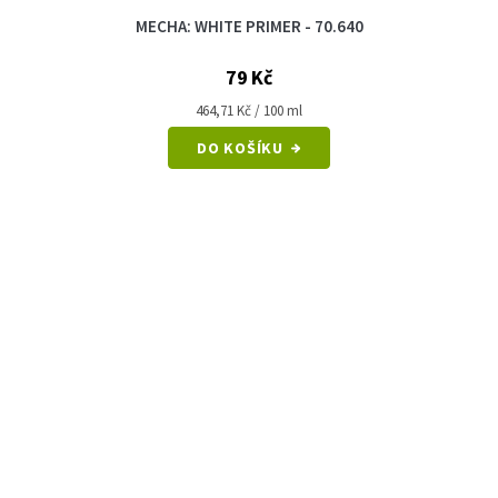
MECHA: WHITE PRIMER - 70.640
79 Kč
Měrná
464,71 Kč / 100 ml
cena:
DO KOŠÍKU