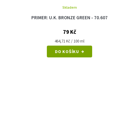
Skladem
PRIMER: U.K. BRONZE GREEN - 70.607
79 Kč
Měrná
464,71 Kč / 100 ml
cena:
DO KOŠÍKU