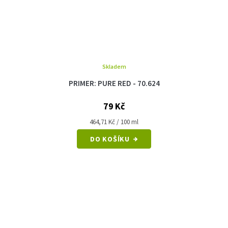
Skladem
PRIMER: PURE RED - 70.624
79 Kč
Měrná
464,71 Kč / 100 ml
cena:
DO KOŠÍKU