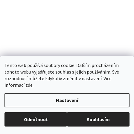
Tento web používá soubory cookie. Dalším procházením
Skladem
tohoto webu vyjadřujete souhlas s jejich používáním. Své
rozhodnutí můžete kdykoliv změnit v nastavení. Více
MECHA: SAND PRIMER - 70.644
informací
zde
.
79 Kč
Nastavení
Měrná
464,71 Kč / 100 ml
cena:
DO KOŠÍKU
Při neplatnosti dárkového poukazu nad 500CZK, zadejte prosím kód bez
Odmítnout
Souhlasím
posledního čísla. CW-1000-0123-456[7]