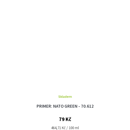
Skladem
PRIMER: NATO GREEN - 70.612
79 Kč
Měrná
464,71 Kč / 100 ml