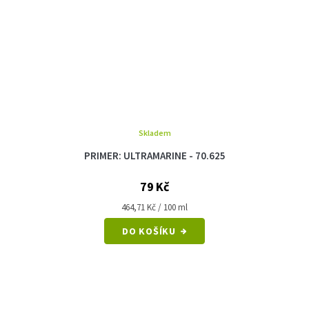
Skladem
PRIMER: ULTRAMARINE - 70.625
79 Kč
Měrná
464,71 Kč / 100 ml
cena:
DO KOŠÍKU