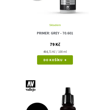
Skladem
PRIMER: GREY - 70.601
79 Kč
Měrná
464,71 Kč / 100 ml
cena:
DO KOŠÍKU