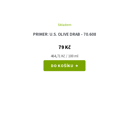
Skladem
PRIMER: U.S. OLIVE DRAB - 70.608
79 Kč
Měrná
464,71 Kč / 100 ml
cena:
DO KOŠÍKU