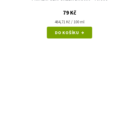
79 Kč
Měrná
464,71 Kč / 100 ml
cena:
DO KOŠÍKU