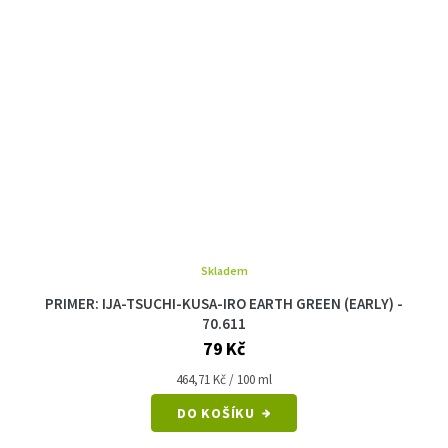
Skladem
PRIMER: IJA-TSUCHI-KUSA-IRO EARTH GREEN (EARLY) -
70.611
79 Kč
Měrná
464,71 Kč / 100 ml
cena:
DO KOŠÍKU