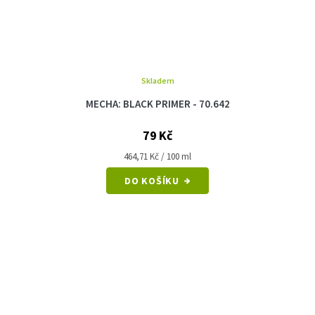
Skladem
MECHA: BLACK PRIMER - 70.642
79 Kč
Měrná
464,71 Kč / 100 ml
cena:
DO KOŠÍKU