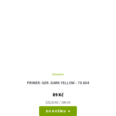
Skladem
PRIMER: GER. DARK YELLOW - 70.604
89 Kč
Měrná
523,53 Kč / 100 ml
cena:
DO KOŠÍKU