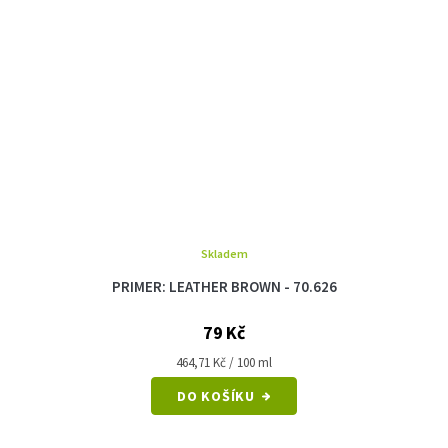
Skladem
PRIMER: LEATHER BROWN - 70.626
79 Kč
Měrná
464,71 Kč / 100 ml
cena:
DO KOŠÍKU