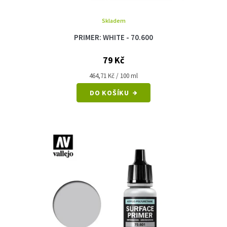
Skladem
PRIMER: WHITE - 70.600
79 Kč
Měrná
464,71 Kč / 100 ml
cena:
DO KOŠÍKU