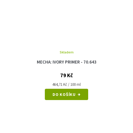
Skladem
MECHA: IVORY PRIMER - 70.643
79 Kč
Měrná
464,71 Kč / 100 ml
cena:
DO KOŠÍKU