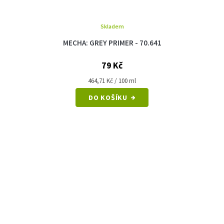
Skladem
MECHA: GREY PRIMER - 70.641
79 Kč
Měrná
464,71 Kč / 100 ml
cena:
DO KOŠÍKU