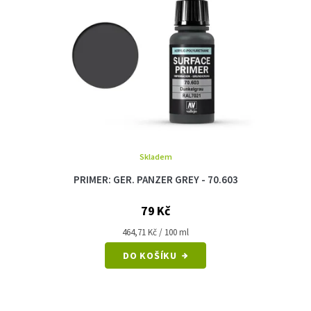
Skladem
PRIMER: GER. PANZER GREY - 70.603
79 Kč
Měrná
464,71 Kč / 100 ml
cena:
DO KOŠÍKU