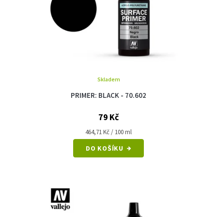
Skladem
PRIMER: BLACK - 70.602
79 Kč
Měrná
464,71 Kč / 100 ml
cena:
DO KOŠÍKU