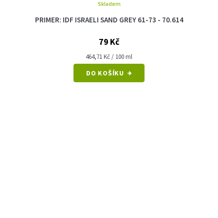
Skladem
PRIMER: IDF ISRAELI SAND GREY 61-73 - 70.614
79 Kč
Měrná
464,71 Kč / 100 ml
cena:
DO KOŠÍKU