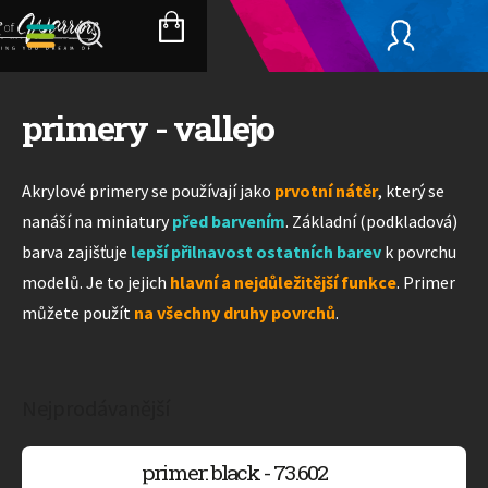
Přejít
na
NÁKUPNÍ
obsah
KOŠÍK
primery - vallejo
Akrylové primery se používají jako
prvotní nátěr
, který se
nanáší na miniatury
před barvením
. Základní (podkladová)
barva zajišťuje
lepší přilnavost ostatních barev
k povrchu
modelů. Je to jejich
hlavní a nejdůležitější funkce
. Primer
můžete použít
na všechny druhy povrchů
.
Nejprodávanější
primer: black - 73.602