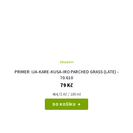
Skladem
PRIMER: IJA-KARE-KUSA-IRO PARCHED GRASS (LATE) -
70.610
79 Kč
Měrná
464,71 Kč / 100 ml
cena:
DO KOŠÍKU