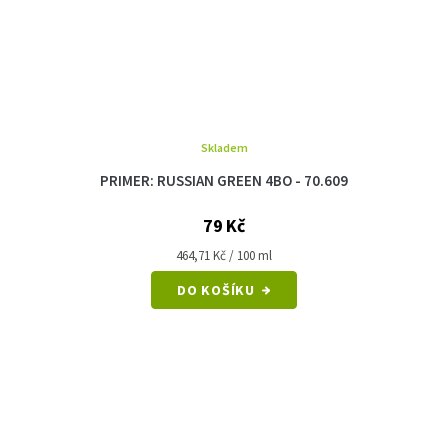
Skladem
PRIMER: RUSSIAN GREEN 4BO - 70.609
79 Kč
Měrná
464,71 Kč / 100 ml
cena:
DO KOŠÍKU