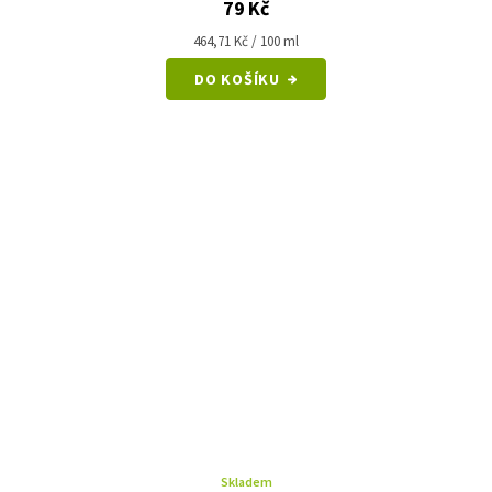
79 Kč
Měrná
464,71 Kč / 100 ml
cena:
DO KOŠÍKU
Skladem