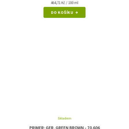
Měrná
464,71 Kč / 100 ml
cena:
DO KOŠÍKU
Skladem
PRIMER: GER. GREEN BROWN - 70.606