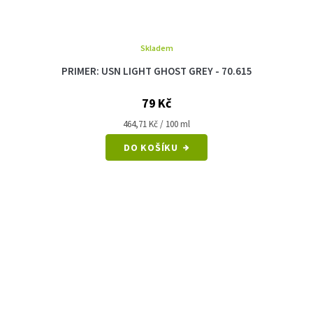
Skladem
PRIMER: USN LIGHT GHOST GREY - 70.615
79 Kč
Měrná
464,71 Kč / 100 ml
cena:
DO KOŠÍKU