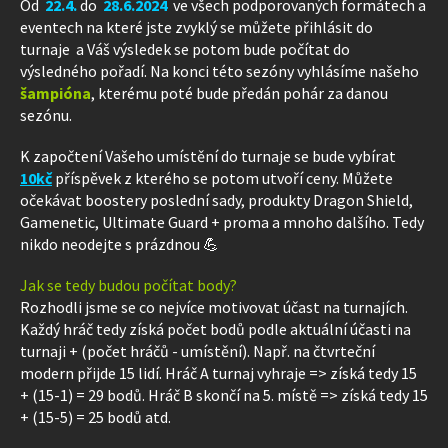
Od
22.4.
do
28.6.2024
v
e všech podporovaných formátech a
eventech na které jste zvyklý se můžete přihlásit do
turnaje a Váš výsledek se potom bude počítat do
výsledného pořadí. Na konci této sezóny vyhlásíme našeho
šampióna
, kterému poté bude předán pohár za danou
sezónu.
K započtení Vašeho umístění do turnaje se bude vybírat
10kč
příspěvek z kterého se potom utvoří ceny. Můžete
očekávat boostery poslední sady, produkty Dragon Shield,
Gamenetic, Ultimate Guard + proma a mnoho dalšího. Tedy
nikdo neodejte s prázdnou 💪
Jak se tedy budou počítat body?
Rozhodli jsme se co nejvíce motivovat účast na turnajích.
Každý hráč tedy získá počet bodů podle aktuální účasti na
turnaji + (počet hráčů - umístění). Např. na čtvrteční
modern přijde 15 lidí. Hráč A turnaj vyhraje => získá tedy 15
+ (15-1) = 29 bodů. Hráč B skončí na 5. místě => získá tedy 15
+ (15-5) = 25 bodů atd.