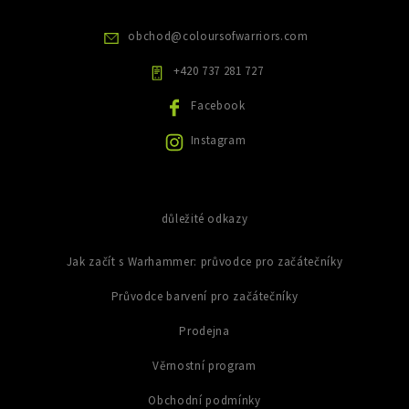
r
v
obchod
@
coloursofwarriors.com
k
y
+420 737 281 727
v
ý
Facebook
p
i
Instagram
s
u
důležité odkazy
Jak začít s Warhammer: průvodce pro začátečníky
Průvodce barvení pro začátečníky
Prodejna
Věrnostní program
Obchodní podmínky