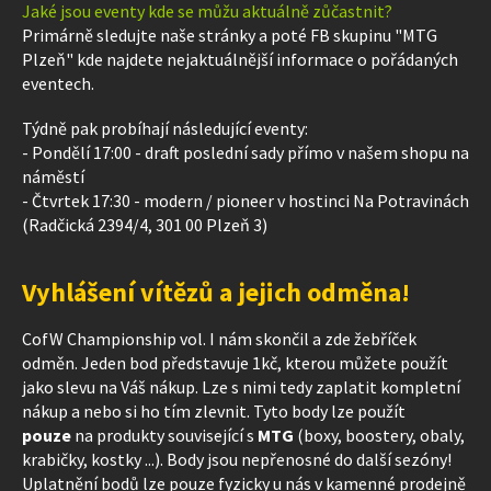
Jaké jsou eventy kde se můžu aktuálně zůčastnit?
Primárně sledujte naše stránky a poté FB skupinu "MTG
Plzeň" kde najdete nejaktuálnější informace o pořádaných
eventech.
Týdně pak probíhají následující eventy:
- Pondělí 17:00 - draft poslední sady přímo v našem shopu na
náměstí
- Čtvrtek 17:30 - modern / pioneer v hostinci Na Potravinách
(Radčická 2394/4, 301 00 Plzeň 3)
Vyhlášení vítězů a jejich odměna!
CofW Championship vol. I nám skončil a zde žebříček
odměn. Jeden bod představuje 1kč, kterou můžete použít
jako slevu na Váš nákup. Lze s nimi tedy zaplatit kompletní
nákup a nebo si ho tím zlevnit. Tyto body lze použít
pouze
na produkty související s
MTG
(boxy, boostery, obaly,
krabičky, kostky ...).
Body jsou nepřenosné do další sezóny!
Uplatnění bodů lze pouze fyzicky u nás v kamenné prodejně