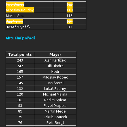
Filip Benes
123
Miroslav Boudny
119
Martin Sus
115
Jan Malina
104
Josef Mlynářík
98
Aktuální pořadí
Total points
Player
243
Alan Karlíček
242
Jiří Jindra
165
Hedi
157
Miloslav Kopec
145
Jan Štercl
132
Lukáš Fadrný
120
Michael Malina
101
Radim Spicar
93
Pavel Drapela
89
Martin Mede
79
Jakub Soucek
76
Petr Bergl