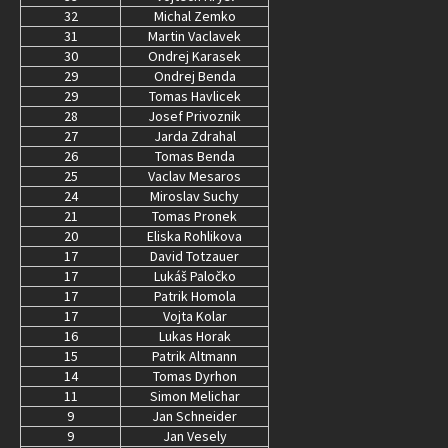
32
Michal Zemko
31
Martin Vaclavek
30
Ondrej Karasek
29
Ondrej Benda
29
Tomas Havlicek
28
Josef Privoznik
27
Jarda Zdrahal
26
Tomas Benda
25
Vaclav Mesaros
24
Miroslav Suchy
21
Tomas Pronek
20
Eliska Rohlikova
17
David Totzauer
17
Lukáš Paločko
17
Patrik Homola
17
Vojta Kolar
16
Lukas Horak
15
Patrik Altmann
14
Tomas Dyrhon
11
Simon Melichar
9
Jan Schneider
9
Jan Vesely