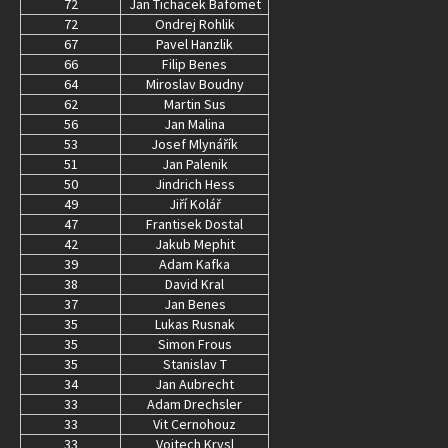
72
Jan Tichacek Bafomet
72
Ondrej Rohlik
67
Pavel Hanzlik
66
Filip Benes
64
Miroslav Boudny
62
Martin Sus
56
Jan Malina
53
Josef Mlynářík
51
Jan Palenik
50
Jindrich Hess
49
Jiří Kolář
47
Frantisek Dostal
42
Jakub Mephit
39
Adam Kafka
38
David Kral
37
Jan Benes
35
Lukas Rusnak
35
Simon Frous
35
Stanislav T
34
Jan Aubrecht
33
Adam Drechsler
33
Vit Cernohouz
33
Vojtech Krysl