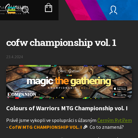
Přejít
na
NÁKUPNÍ
obsah
KOŠÍK
cofw championship vol. 1
23.4.2024
Colours of Warriors MTG Championship vol. I
Právě jsme vykopli ve spolupráci s úžasným
Černým Rytířem
-
CofW MTG CHAMPIONSHIP VOL. I
🎉
Co to znamená?