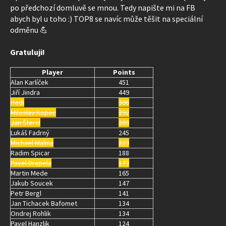
po předchozí domluvě se mnou. Tedy napište mi na FB
abych byl u toho :) TOP8 se navíc může těšit na speciální
odměnu 💪
Gratuluji!
Player
Points
Alan Karlíček
451
Jiří Jindra
449
Hedi
306
Miloslav Kopec
292
Jan Štercl
269
Lukáš Fadrný
245
Michael Malina
223
Radim Spicar
188
Pavel Drapela
173
Martin Mede
165
Jakub Soucek
147
Petr Bergl
141
Jan Tichacek Bafomet
134
Ondrej Rohlik
134
Pavel Hanzlik
124