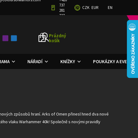
737
CZK
EUR
EN
GRAM
OBCHODNÍ PODMÍNKY
PODMÍNKY OCHRANY OSOBNÍCH ÚDAJŮ
281
727
Prázdný
košík
NÁKUPNÍ
KOŠÍK
ORAMA
NÁŘADÍ
KNÍŽKY
POUKÁZKY A EVENTY
 nových způsobů hraní. Arks of Omen přinesl hned dva nové
etého vlaku Warhammer 40k! Společně s novými pravidly