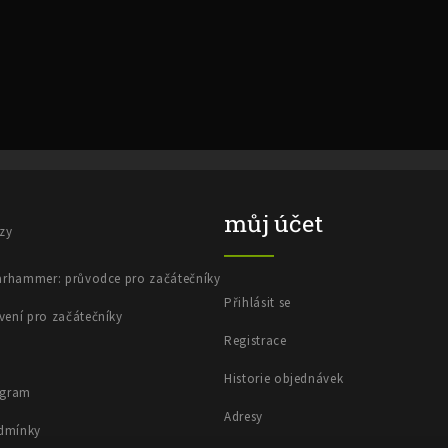
V
ý
p
i
s
č
l
á
n
můj účet
k
azy
ů
Warhammer: průvodce pro začátečníky
Přihlásit se
vení pro začátečníky
Registrace
Historie objednávek
ogram
Adresy
dmínky