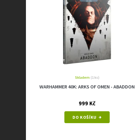
d
p
u
r
k
o
t
d
ů
u
k
t
ů
Skladem
(1 ks)
WARHAMMER 40K: ARKS OF OMEN - ABADDON
999 Kč
DO KOŠÍKU