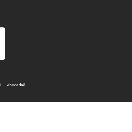
í
Abecedně