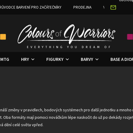
RŮVODCE BARVENÍ PRO ZAČÁTEČNÍKY
PRODEJNA
VĚRNOSTNÍ PRO
MTG
HRY
FIGURKY
BARVY
BASE A DI
ináší změny v pravidlech, bodových systémech pro další jednotku a mnoho
mát. Oba formáty mají pomoci nováčkům lépe naskočit do už po dekády rozj
vá dění celé světa vpřed.