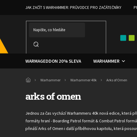
Přejít
JAK ZAČÍT S WARHAMMER: PRŮVODCE PRO ZAČÁTEČNÍKY
P
na
obsah
WARMAGEDDON 20% SLEVA
WARHAMMER
Domů
Warhammer
Warhammer 40k
Arks of Omen
arks of omen
Jednou za čas vychází Warhammeru 40k nová edice, která př
formáty hraní - Boarding Patrol formát & Combat Patrol for
přináší Arks of Omen i další příběhovou kapitolu, která posou