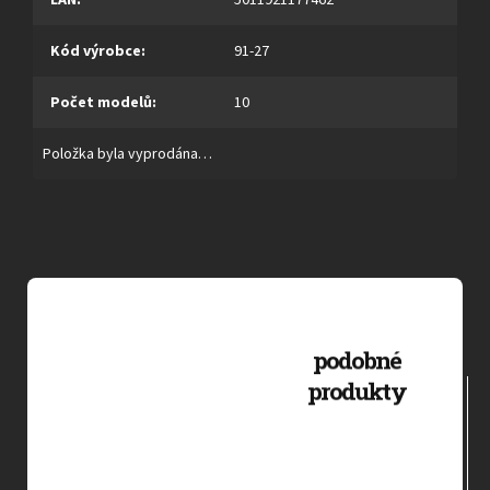
Kód výrobce
:
91-27
Počet modelů
:
10
Položka byla vyprodána…