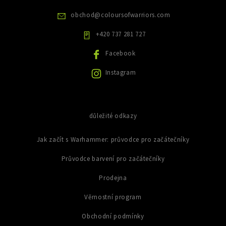
r
v
obchod
@
coloursofwarriors.com
k
y
+420 737 281 727
v
ý
Facebook
p
i
Instagram
s
u
důležité odkazy
Jak začít s Warhammer: průvodce pro začátečníky
Průvodce barvení pro začátečníky
Prodejna
Věrnostní program
Obchodní podmínky