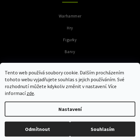
Warhammer
Hry
Figurky
Barvy
Tento web používá soubory cookie. Dalším procházením
tohoto webu vyjadřujete souhlas s jejich používáním. Své
rozhodnutí můžete kdykoliv změnit v nastavení. Více
informací
zde
.
Copyright 2026
Colours of Warriors
. Všechna práva vyhrazena.
Upravit nastavení cookies
Nastavení
Grafický návrh vytvořil a nakódoval
Shoptak.cz
Vytvořil Shoptet
Při neplatnosti dárkového poukazu nad 500CZK, zadejte prosím kód bez
Odmítnout
Souhlasím
posledního čísla. CW-1000-0123-456[7]