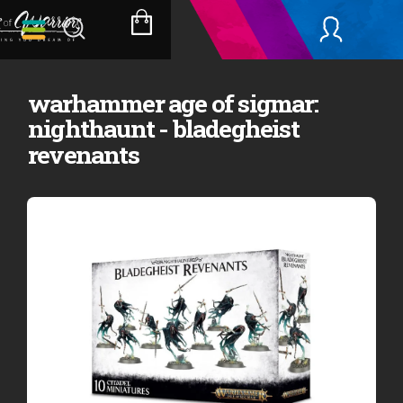
Přejít
na
NÁKUPNÍ
obsah
KOŠÍK
warhammer age of sigmar:
nighthaunt - bladegheist
revenants