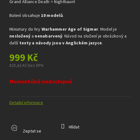
z
Grand Alliance Death > Nighthaunt
5
hvězdiček.
Balení obsahuje
10 modelů
.
Miniatury do hry
Warhammer Age of Sigmar
. Model je
nesložený
a
nenabarvený
. Návod na složení je obrázkový a
další
texty a návody jsou v Anglickém jazyce
.
999 Kč
825,62 Kč bez DPH
Měrná
cena:
Momentálně nedostupné
Detailní informace
Hlídat
Zeptat se