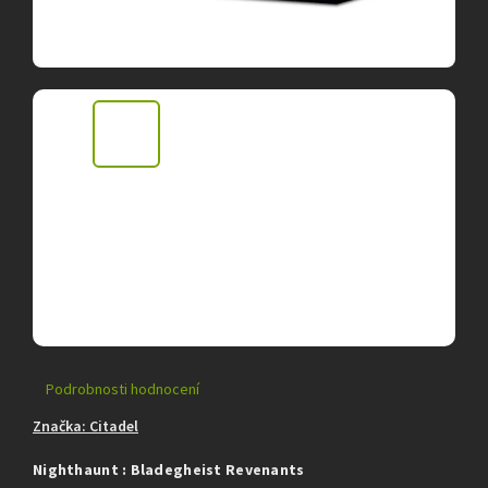
Průměrné
Podrobnosti hodnocení
hodnocení
Značka:
Citadel
produktu
je
Nighthaunt : Bladegheist Revenants
0,0