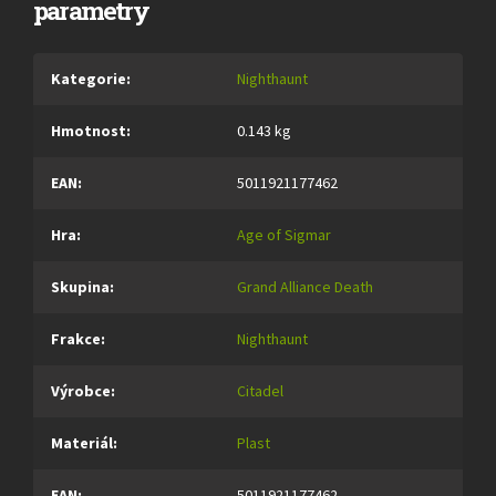
parametry
Kategorie
:
Nighthaunt
Hmotnost
:
0.143 kg
EAN
:
5011921177462
Hra
:
Age of Sigmar
Skupina
:
Grand Alliance Death
Frakce
:
Nighthaunt
Výrobce
:
Citadel
Materiál
:
Plast
EAN
:
5011921177462