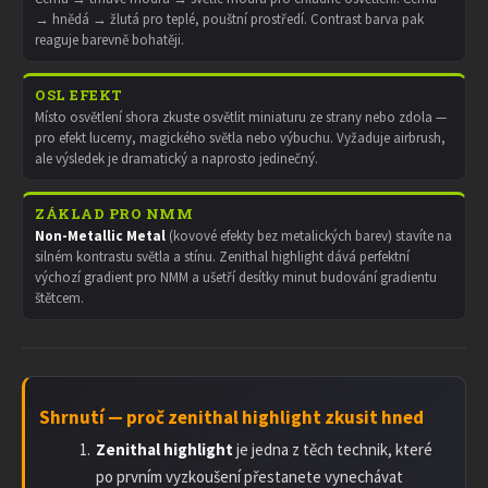
→ hnědá → žlutá pro teplé, pouštní prostředí. Contrast barva pak
reaguje barevně bohatěji.
OSL EFEKT
Místo osvětlení shora zkuste osvětlit miniaturu ze strany nebo zdola —
pro efekt lucerny, magického světla nebo výbuchu. Vyžaduje airbrush,
ale výsledek je dramatický a naprosto jedinečný.
ZÁKLAD PRO NMM
Non-Metallic Metal
(kovové efekty bez metalických barev) stavíte na
silném kontrastu světla a stínu. Zenithal highlight dává perfektní
výchozí gradient pro NMM a ušetří desítky minut budování gradientu
štětcem.
Shrnutí — proč zenithal highlight zkusit hned
Zenithal highlight
je jedna z těch technik, které
po prvním vyzkoušení přestanete vynechávat