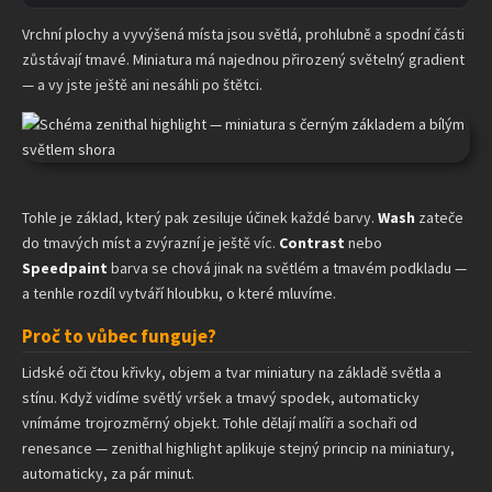
Vrchní plochy a vyvýšená místa jsou světlá, prohlubně a spodní části
zůstávají tmavé. Miniatura má najednou přirozený světelný gradient
— a vy jste ještě ani nesáhli po štětci.
Tohle je základ, který pak zesiluje účinek každé barvy.
Wash
zateče
do tmavých míst a zvýrazní je ještě víc.
Contrast
nebo
Speedpaint
barva se chová jinak na světlém a tmavém podkladu —
a tenhle rozdíl vytváří hloubku, o které mluvíme.
Proč to vůbec funguje?
Lidské oči čtou křivky, objem a tvar miniatury na základě světla a
stínu. Když vidíme světlý vršek a tmavý spodek, automaticky
vnímáme trojrozměrný objekt. Tohle dělají malíři a sochaři od
renesance — zenithal highlight aplikuje stejný princip na miniatury,
automaticky, za pár minut.