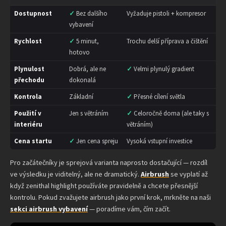
Dostupnost
✓
Bez dalšího
Vyžaduje pistoli + kompresor
vybavení
Rychlost
✓
5 minut,
Trochu delší příprava a čištění
hotovo
Plynulost
Dobrá, ale ne
✓
Velmi plynulý gradient
přechodu
dokonalá
Kontrola
Základní
✓
Přesné cílení světla
Použití v
Jen s větráním
✓
Celoročně doma (ale taky s
interiéru
větráním)
Cena startu
✓
Jen cena spreju
Vysoká vstupní investice
Pro začátečníky je sprejová varianta naprosto dostačující — rozdíl
ve výsledku je viditelný, ale ne dramatický.
Airbrush
se vyplatí až
když zenithal highlight používáte pravidelně a chcete přesnější
kontrolu. Pokud zvažujete airbrush jako první krok, mrkněte na naši
sekci airbrush vybavení
— poradíme vám, čím začít.