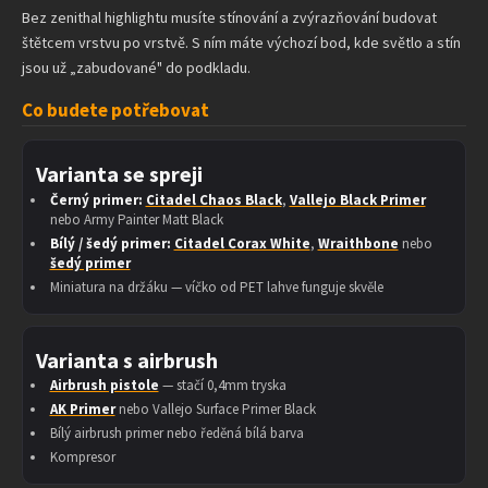
Bez zenithal highlightu musíte stínování a zvýrazňování budovat
štětcem vrstvu po vrstvě. S ním máte výchozí bod, kde světlo a stín
jsou už „zabudované" do podkladu.
Co budete potřebovat
Varianta se spreji
Černý primer:
Citadel Chaos Black
,
Vallejo Black Primer
nebo Army Painter Matt Black
Bílý / šedý primer:
Citadel Corax White
,
Wraithbone
nebo
šedý primer
Miniatura na držáku — víčko od PET lahve funguje skvěle
Varianta s airbrush
Airbrush pistole
— stačí 0,4mm tryska
AK Primer
nebo Vallejo Surface Primer Black
Bílý airbrush primer nebo ředěná bílá barva
Kompresor