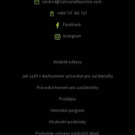
obchod
@
coloursofwarriors.com
k
y
+420 737 281 727
v
ý
Facebook
p
i
Instagram
s
u
důležité odkazy
Jak začít s Warhammer: průvodce pro začátečníky
Průvodce barvení pro začátečníky
Prodejna
Věrnostní program
Obchodní podmínky
Podmínky ochrany osobních údajů