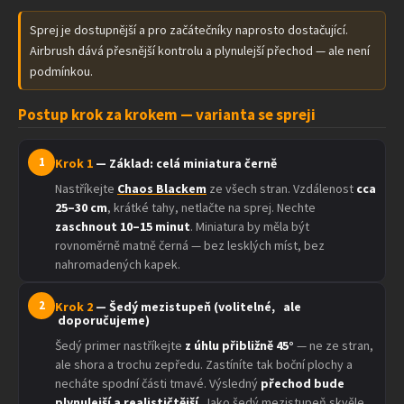
Sprej je dostupnější a pro začátečníky naprosto dostačující.
Airbrush dává přesnější kontrolu a plynulejší přechod — ale není
podmínkou.
Postup krok za krokem — varianta se spreji
1
Krok 1
— Základ: celá miniatura černě
Nastříkejte
Chaos Blackem
ze všech stran. Vzdálenost
cca
25–30 cm
, krátké tahy, netlačte na sprej. Nechte
zaschnout 10–15 minut
. Miniatura by měla být
rovnoměrně matně černá — bez lesklých míst, bez
nahromadených kapek.
2
Krok 2
— Šedý mezistupeň (volitelné, ale
doporučujeme)
Šedý primer nastříkejte
z úhlu přibližně 45°
— ne ze stran,
ale shora a trochu zepředu. Zastíníte tak boční plochy a
necháte spodní části tmavé. Výsledný
přechod bude
plynulejší a realističtější
. Jako šedý mezistupeň skvěle