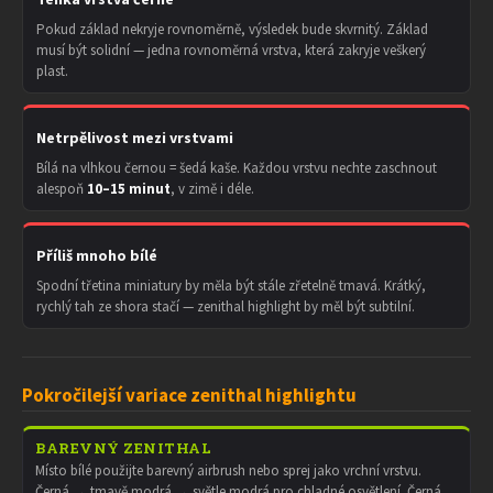
Pokud základ nekryje rovnoměrně, výsledek bude skvrnitý. Základ
musí být solidní — jedna rovnoměrná vrstva, která zakryje veškerý
plast.
Netrpělivost mezi vrstvami
Bílá na vlhkou černou = šedá kaše. Každou vrstvu nechte zaschnout
alespoň
10–15 minut
, v zimě i déle.
Příliš mnoho bílé
Spodní třetina miniatury by měla být stále zřetelně tmavá. Krátký,
rychlý tah ze shora stačí — zenithal highlight by měl být subtilní.
Pokročilejší variace zenithal highlightu
BAREVNÝ ZENITHAL
Místo bílé použijte barevný airbrush nebo sprej jako vrchní vrstvu.
Černá → tmavě modrá → světle modrá pro chladné osvětlení. Černá