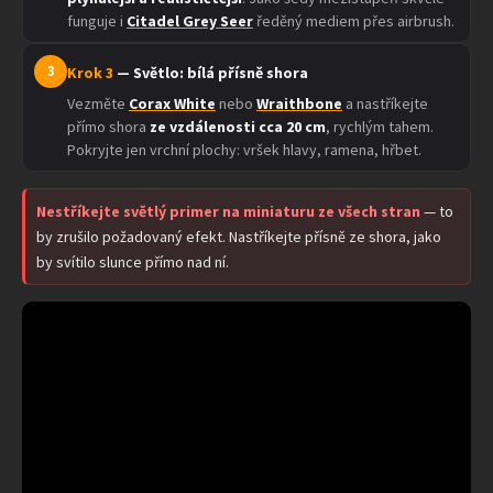
funguje i
Citadel Grey Seer
ředěný mediem přes airbrush.
3
Krok 3
— Světlo: bílá přísně shora
Vezměte
Corax White
nebo
Wraithbone
a nastříkejte
přímo shora
ze vzdálenosti cca 20 cm
, rychlým tahem.
Pokryjte jen vrchní plochy: vršek hlavy, ramena, hřbet.
Nestříkejte světlý primer na miniaturu ze všech stran
— to
by zrušilo požadovaný efekt. Nastříkejte přísně ze shora, jako
by svítilo slunce přímo nad ní.