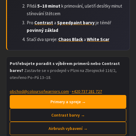
Přidá
5–10 minut
k primování, ušetří desítky minut
stínování štětcem
Pro
Contrast
a
Speedpaint barvy
je téměř
povinný základ
Stačí dva spreje:
Chaos Black
a
White Scar
Potřebujete poradit s výběrem primerů nebo Contrast
barev?
Zastavte se v prodejně v Plzni na Zbrojnické 116/2,
otevřeno Po–Pá 13–18.
obchod@coloursofwarriors.com
·
+420 737 281 727
Primery a spreje →
Contrast barvy →
Airbrush vybavení →