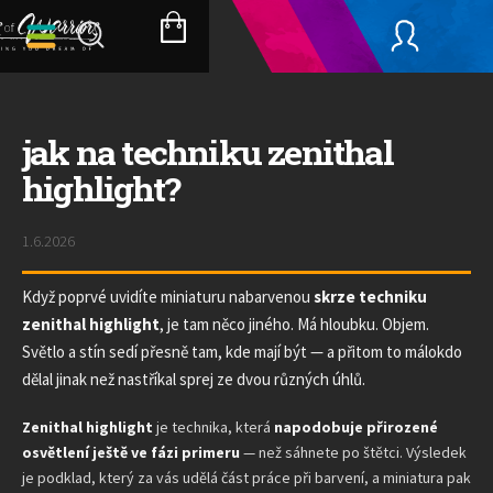
Přejít
na
NÁKUPNÍ
obsah
KOŠÍK
jak na techniku zenithal
highlight?
1.6.2026
Když poprvé uvidíte miniaturu nabarvenou
skrze techniku
zenithal highlight
, je tam něco jiného. Má hloubku. Objem.
Světlo a stín sedí přesně tam, kde mají být — a přitom to málokdo
dělal jinak než nastříkal sprej ze dvou různých úhlů.
Zenithal highlight
je technika, která
napodobuje přirozené
osvětlení ještě ve fázi primeru
— než sáhnete po štětci. Výsledek
je podklad, který za vás udělá část práce při barvení, a miniatura pak