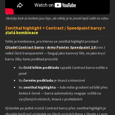
Obrázky krok za krokem jsou fajn, ale někdy je to prostě lepší vidět na videu.
Zenithal highlight + Contrast / Speedpaint barvy =
zlatá kombinace
Tohle je kombinace, pro kterou se zenithal highlight proslavil.
Citadel Contrast barvy
a
Army Painter Speedpaint 2.0
jsou z
velké části transparentní — fungují jako barevný filtr, ne jako krycí
barva. Díky tomu podklad prosvítá:
Na
čistě bílém podkladu
vypadá Contrast barva světle a
jasně
Na
černém podkladu
je tmavá a intenzivní
Na
zenithal highlightu
— kde máte gradient od bílé přes
šedou k černé — barva automaticky reaguje: světlá na
vyvýšených místech, tmavá v prohlubních
Výsledek po jedné vrstvě Contrast barvy přes zenithal highlight je
obvykle lepší než výsledek po třech vrstvách Base + Shade + Layer