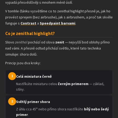
vypadá přesvědčivěji s mnohem méně úsilí.
V tomhle článku vysvětlíme co to zenithal highlight přesně je, jak ho
provést sprejem (bez airbrushe), jak s airbrushem, a proč tak skvěle
funguje s
Contrast
a
Speedpaint barvami
.
Co je zenithal highlight?
Slovo
zenithal
pochází od slova
zenit
— nejvyšší bod oblohy přímo
nad vámi. A přesně odtud přichází světlo, které tato technika
simuluje: shora dolů.
Princip jsou dva kroky:
1
Celá miniatura černě
Nastříkáte miniaturu celou
černým primerem
— základ,
stíny.
2
Světlý primer shora
Z úhlu cca 45° nebo přímo shora nastříkáte
bílý nebo šedý
primer
.