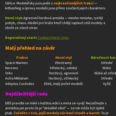
štětce. Modelářsky jsou jedni z
nejkreativnějších frakcí
—
kitbashing a úpravy modelů jsou přímo součástí jejich charakteru.
Herní styl
:
Agresivní hordová armáda — mnoho miniatur, rychlý
pohyb, chaos. Ideální pro hráče kteří chtějí zaplavit stůl modely a
útočit ze všech stran.
Doporučený start
:
Combat Patrol: Orks
.
Malý přehled na závěr
Frakce
Herní styl
Náročnost bar
Space Marines
Všestranný
Střední
Necrons
Střelecký, odolný
Nízká
Orks
Hordový, agresivní
Nízká až střed
Astra Militarum
Hordový, střelecký
Střední
Adeptus Custodes
Elitní, malý počet modelů
Vyšší
Nejdůležitější rada
Dílčí pravidla se mění s každou edicí a meta se vyvíjí. Nezačínejte s
armádou jen proto že je "aktuálně silná" — za rok může být úplně
jinak.
Začněte s tou, jejíž modely vás baví stavět a barvit
. To je