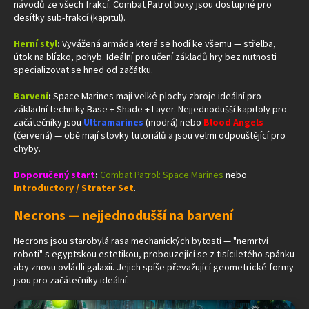
návodů ze všech frakcí. Combat Patrol boxy jsou dostupné pro
desítky sub-frakcí (kapitul).
Herní styl
:
Vyvážená armáda která se hodí ke všemu — střelba,
útok na blízko, pohyb. Ideální pro učení základů hry bez nutnosti
specializovat se hned od začátku.
Barvení
:
Space Marines mají velké plochy zbroje ideální pro
základní techniky Base + Shade + Layer. Nejjednodušší kapitoly pro
začátečníky jsou
Ultramarines
(modrá) nebo
Blood Angels
(červená) — obě mají stovky tutoriálů a jsou velmi odpouštějící pro
chyby.
Doporučený start
:
Combat Patrol: Space Marines
nebo
Introductory / Strater Set
.
Necrons — nejjednodušší na barvení
Necrons jsou starobylá rasa mechanických bytostí — "nemrtví
roboti" s egyptskou estetikou, probouzející se z tisíciletého spánku
aby znovu ovládli galaxii. Jejich spíše převažující geometrické formy
jsou pro začátečníky ideální.