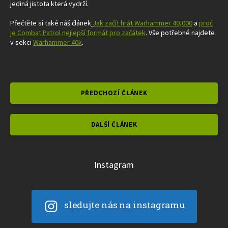
jediná jistota která vydrží.
Přečtěte si také náš článek
Jak začít hrát Warhammer 40,000
a
proč
je Combat Patrol nejlepší formát pro začátek
. Vše potřebné najdete
v sekci
Warhammer 40k
.
PŘEDCHOZÍ ČLÁNEK
DALŠÍ ČLÁNEK
Instagram
sledujte nás na instagramu