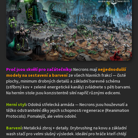
Proč jsou skvělí pro začátečníky
:
Necrons mají
nejjednodušší
modely na sestavení a barvení
ze všech hlavních frakcí — čisté
plochy, minimum drobných detailů a základní barevné schéma
(stříbrný kov + zelené energetické kanály) zvládnete s pěti barvami.
Na herním stole jsou konzistentně silní napříč různými edicemi.
Herní styl
:
Odolná střelecká armáda — Necrons jsou houževnatí a
těžko odstranitelní díky jejich schopnosti regenerace (Reanimation
Protocols). Pomalejší, ale velmi odolní.
Barvení
:
Metalická zbroj + detaily. Drybrushing na kovu a základní
wash stačí pro velmi slušný výsledek. Ideální pro hráče kteří chtějí