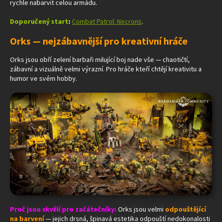
rychle nabarvit celou armádu.
Doporučený start
:
Combat Patrol: Necrons
.
Orks — nejzábavnější pro kreativní hráče
Orks jsou obří zelení barbaři milující boj nade vše — chaotičtí,
zábavní a vizuálně velmi výrazní. Pro hráče kteří chtějí kreativitu a
humor ve svém hobby.
Proč jsou skvělí pro začátečníky:
Orks jsou velmi
odpouštějící
na barvení
— jejich drsná, špinavá estetika odpouští nedokonalosti