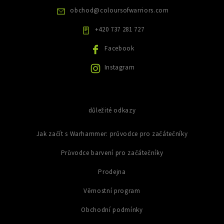
v
obchod
@
coloursofwarriors.com
k
y
+420 737 281 727
v
ý
Facebook
p
i
Instagram
s
u
důležité odkazy
Jak začít s Warhammer: průvodce pro začátečníky
Průvodce barvení pro začátečníky
Prodejna
Věrnostní program
Obchodní podmínky