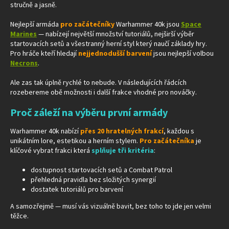
stručně a jasně.
Nejlepší armáda
pro začátečníky
Warhammer 40k jsou
Space
Marines
— nabízejí největší množství tutoriálů, nejširší výběr
startovacích setů a všestranný herní styl který naučí základy hry.
Pro hráče kteří hledají
nejjednodušší barvení
jsou nejlepší volbou
Necrons
.
Ale zas tak úplně rychlé to nebude. V následujících řádcích
rozebereme obě možnosti i další frakce vhodné pro nováčky.
Proč záleží na výběru první armády
Warhammer 40k nabízí
přes 20 hratelných frakcí
, každou s
unikátním lore, estetikou a herním stylem.
Pro začátečníka
je
klíčové vybrat frakci která
splňuje tři kritéria
:
dostupnost startovacích setů a Combat Patrol
přehledná pravidla bez složitých synergií
dostatek tutoriálů pro barvení
A samozřejmě — musí vás vizuálně bavit, bez toho to jde jen velmi
těžce.