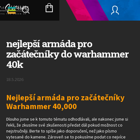
Přejít
na
NÁKUPNÍ
obsah
KOŠÍK
nejlepší armáda pro
začátečníky do warhammer
40k
18.5.2026
Nejlepší armáda pro začátečníky
Warhammer 40,000
Dlouho jsme se k tomuto tématu odhodlávali, ale nakonec jsme si
řekli, že zkusíme své zkušenosti předat dál pokud možnost co
nejstručněji. Berte to spíše jako doporučení, než jako písmo
vytesané do kamene. Zároveň se to pokusíme podat co nejvíce