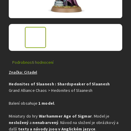
Průměrné
Podrobnosti hodnocení
hodnocení
Značka:
Citadel
produktu
je
Hedonites of Slaanesh : Shardspeaker of Slaanesh
5,0
z
Grand Alliance Chaos > Hedonites of Slaanesh
5
hvězdiček.
Balení obsahuje
1 model
.
Miniatury do hry
Warhammer Age of Sigmar
. Model je
nesložený
a
nenabarvený
. Návod na složení je obrázkový a
další
texty a návody jsou v Anglickém jazyce
.