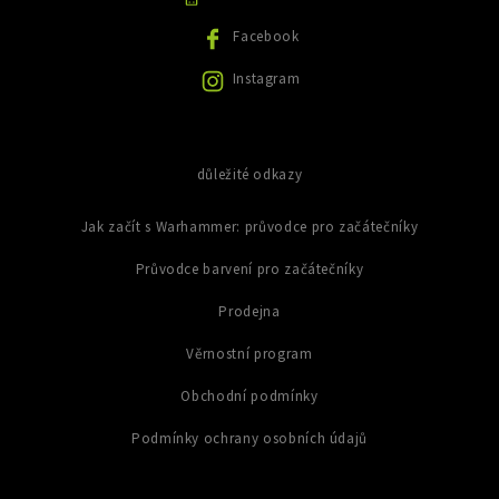
v
ý
Facebook
p
i
Instagram
s
u
důležité odkazy
Jak začít s Warhammer: průvodce pro začátečníky
Průvodce barvení pro začátečníky
Prodejna
Věrnostní program
Obchodní podmínky
Podmínky ochrany osobních údajů