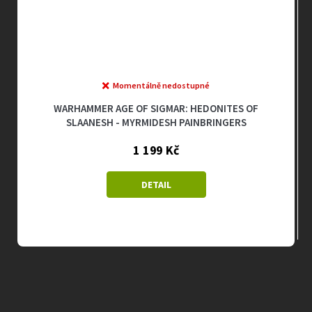
Průměrné
Momentálně nedostupné
hodnocení
produktu
WARHAMMER AGE OF SIGMAR: HEDONITES OF
je
SLAANESH - MYRMIDESH PAINBRINGERS
5,0
z
1 199 Kč
5
hvězdiček.
DETAIL