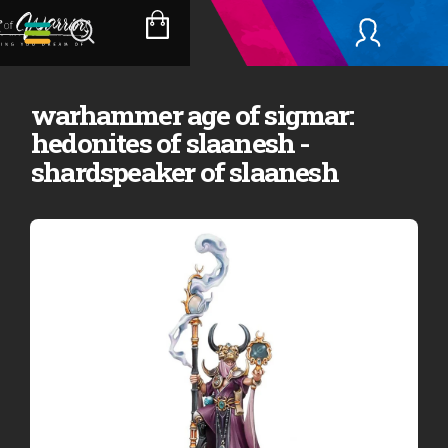
Přejít
na
NÁKUPNÍ
obsah
KOŠÍK
warhammer age of sigmar:
hedonites of slaanesh -
shardspeaker of slaanesh