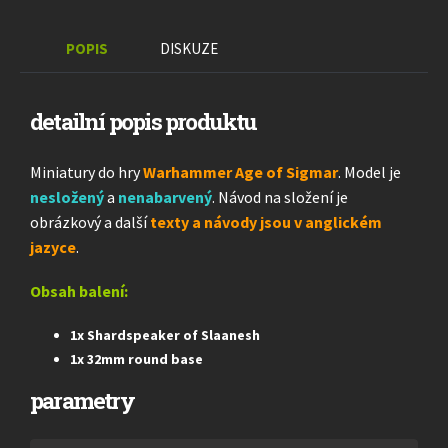
POPIS
DISKUZE
detailní popis produktu
Miniatury do hry
Warhammer Age of Sigmar
. Model je
nesložený
a
nenabarvený
. Návod na složení je
obrázkový a další
texty a návody jsou v anglickém
jazyce
.
Obsah balení:
1x Shardspeaker of Slaanesh
1x 32mm round base
parametry