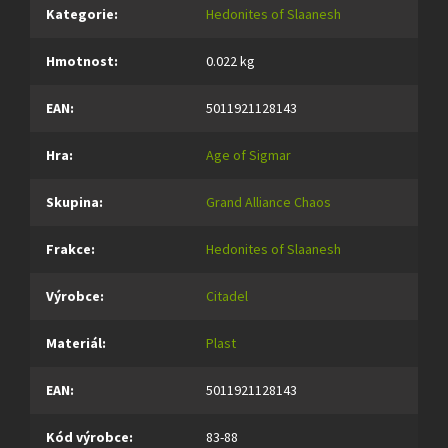
Kategorie
:
Hedonites of Slaanesh
Hmotnost
:
0.022 kg
EAN
:
5011921128143
Hra
:
Age of Sigmar
Skupina
:
Grand Alliance Chaos
Frakce
:
Hedonites of Slaanesh
Výrobce
:
Citadel
Materiál
:
Plast
EAN
:
5011921128143
Kód výrobce
:
83-88