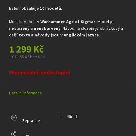
5
hvězdiček.
Balení obsahuje
10 modelů
.
Miniatury do hry
Warhammer Age of Sigmar
. Model je
nesložený
a
nenabarvený
. Návod na složení je obrázkový a
další
texty a návody jsou v Anglickém jazyce
.
1 299 Kč
1 073,55 Kč bez DPH
Měrná
cena:
Momentálně nedostupné
Detailní informace
Hlídat
Zeptat se