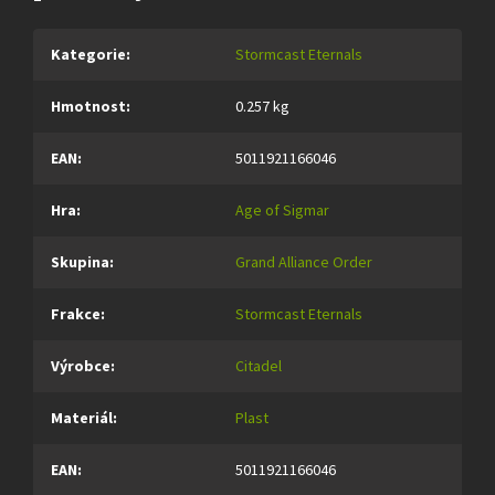
Kategorie
:
Stormcast Eternals
Hmotnost
:
0.257 kg
EAN
:
5011921166046
Hra
:
Age of Sigmar
Skupina
:
Grand Alliance Order
Frakce
:
Stormcast Eternals
Výrobce
:
Citadel
Materiál
:
Plast
EAN
:
5011921166046