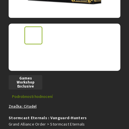
Games
Workshop
Exclusive
Průměrné
Podrobnosti hodnocení
hodnocení
Značka:
Citadel
produktu
je
Stormcast Eternals : Vanguard-Hunters
0,0
z
Grand Alliance Order > Stormcast Eternals