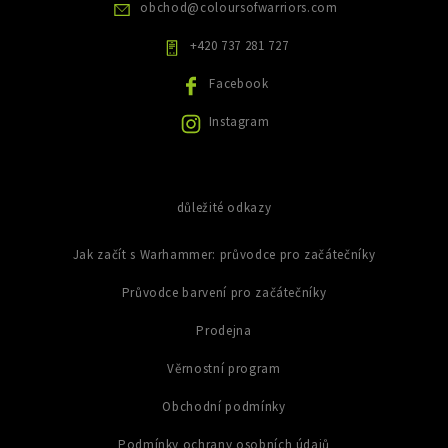
v
obchod
@
coloursofwarriors.com
k
y
+420 737 281 727
v
ý
Facebook
p
i
Instagram
s
u
důležité odkazy
Jak začít s Warhammer: průvodce pro začátečníky
Průvodce barvení pro začátečníky
Prodejna
Věrnostní program
Obchodní podmínky
Podmínky ochrany osobních údajů