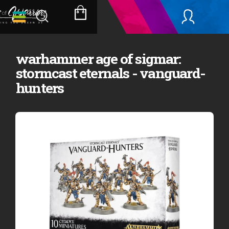
Přejít
na
NÁKUPNÍ
obsah
KOŠÍK
warhammer age of sigmar:
stormcast eternals - vanguard-
hunters