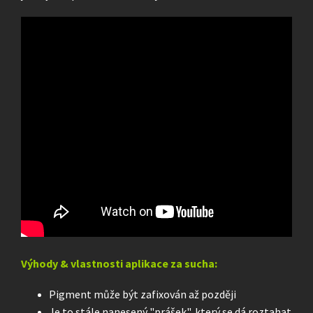
Výhody & vlastnosti aplikace za sucha:
Pigment může být zafixován až později
Je to stále nanesený "prášek", který se dá roztahat