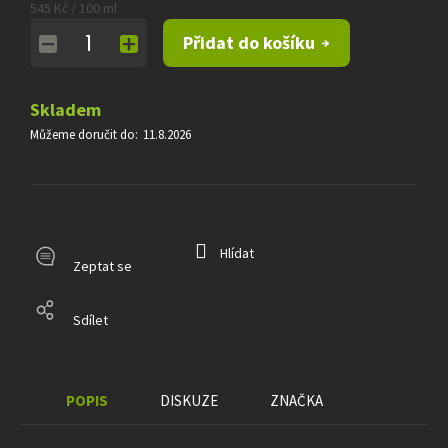
Měrná
545 Kč / 100 ml
cena:
Přidat do košíku
Skladem
Můžeme doručit do:
11.8.2026
Hlídat
Zeptat se
Sdílet
POPIS
DISKUZE
ZNAČKA