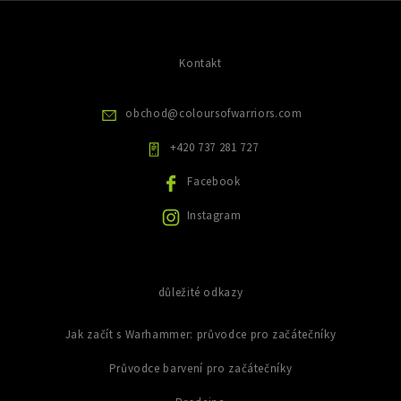
ý
d
n
p
a
k
i
c
s
ů
í
Kontakt
u
p
r
v
obchod
@
coloursofwarriors.com
k
y
+420 737 281 727
v
ý
Facebook
p
i
Instagram
s
u
důležité odkazy
Jak začít s Warhammer: průvodce pro začátečníky
Průvodce barvení pro začátečníky