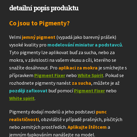
detailní popis produktu
Co jsou to Pigmenty?
Velmi
jemný pigment
(vypadá jako barevný prášek)
vysoké kvality pro
modelování miniatur a podstavců
.
Tyto pigmenty lze aplikovat buď za sucha, nebo za
mokra, v závislosti na vašem vkusu a cíli, kterého se
snažíte dosáhnout. Pro
aplikaci za mokra
je smíchejte s
přípravkem
Pigment Fixer
nebo
White Spirit
. Pokud se
rozhodnete pigmenty nanést
za sucha
, můžete je až
později zafixovat
buď pomocí
Pigment Fixer
nebo
White spirit
.
Pigmenty dodají modelů a jeho podstavci
punc
realističnosti
, obzvláště v případě prašných, písčitých
nebo zemitých prostředích.
Aplikujte štětcem
a
jemným ťupkováním nanášejte na model.