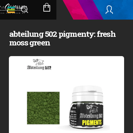
Přejít
na
NÁKUPNÍ
obsah
KOŠÍK
abteilung 502 pigmenty: fresh
moss green