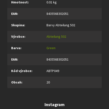
Hmotnost
:
0.01 kg
EAN
:
8435568302051
Skupina
:
Barvy Abteilung 502
Výrobce
:
Abteilung 502
Barva
:
Green
EAN
:
8435568302051
Kód výrobce
:
ABTP049
Obsah
:
20
Instagram