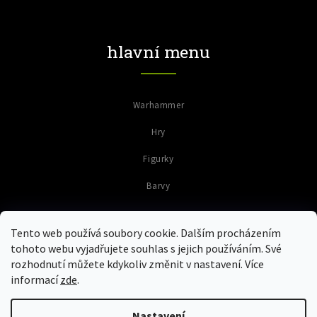
hlavní menu
Warhammer
Hry
Figurky
Barvy
Tento web používá soubory cookie. Dalším procházením
tohoto webu vyjadřujete souhlas s jejich používáním. Své
rozhodnutí můžete kdykoliv změnit v nastavení. Více
informací
zde
.
Copyright 2026
Colours of Warriors
. Všechna práva vyhrazena.
Upravit nastavení cookies
Nastavení