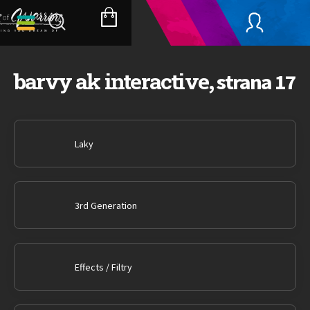
Přejít
na
NÁKUPNÍ
obsah
KOŠÍK
barvy ak interactive
, strana 17
Laky
3rd Generation
Effects / Filtry