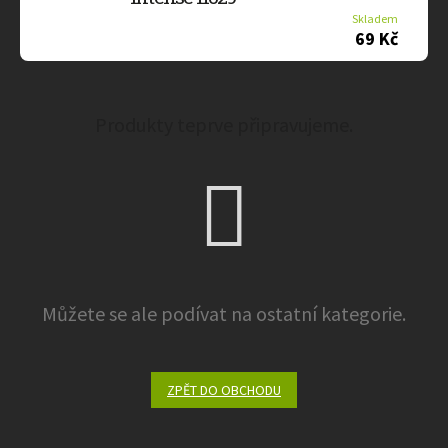
Skladem
69 Kč
Produkty teprve připravujeme.
Můžete se ale podívat na ostatní kategorie.
ZPĚT DO OBCHODU