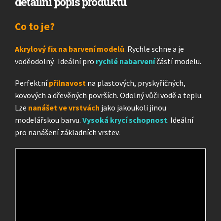
detailní popis produktu
Co to je?
Akrylový fix na barvení modelů
. Rychle schne a je
voděodolný. Ideální pro
rychlé nabarvení
částí modelu.
Perfektní
přilnavost
na plastových, pryskyřičných,
kovových a dřevěných površích. Odolný vůči vodě a teplu.
Lze
nanášet ve vrstvách
jako jakoukoli jinou
modelářskou barvu.
Vysoká krycí schopnost
. Ideální
pro nanášení základních vrstev.