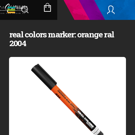
Přejít
na
NÁKUPNÍ
obsah
KOŠÍK
real colors marker: orange ral
2004