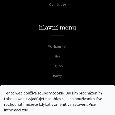
Odhlásit se
hlavní menu
Warhammer
Hry
Figurky
Barvy
Tento web používá soubory cookie. Dalším procházením
tohoto webu vyjadřujete souhlas s jejich používáním. Své
rozhodnutí můžete kdykoliv změnit v nastavení. Více
informací
zde
.
Copyright 2026
Colours of Warriors
. Všechna práva vyhrazena.