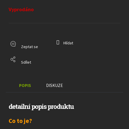
Měrná
cena:
Vyprodáno
Hlídat
Zeptat se
Sdílet
POPIS
DISKUZE
detailní popis produktu
Co to je?