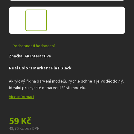
Průměrné
Podrobnosti hodnocení
hodnocení
Značka:
AK Interactive
produktu
je
Real Colors Marker : Flat Black
0,0
z
5
Akrylový fix na barvení modelů, rychle schne a je voděodolný.
hvězdiček.
Ideální pro rychlé nabarvení částí modelu.
Více informací
59 Kč
48,76 Kč bez DPH