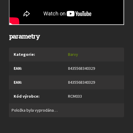
parametry
Kategorie
:
Barvy
EAN
:
8435568340329
EAN
:
8435568340329
Kód výrobce
:
RCM033
Položka byla vyprodána…