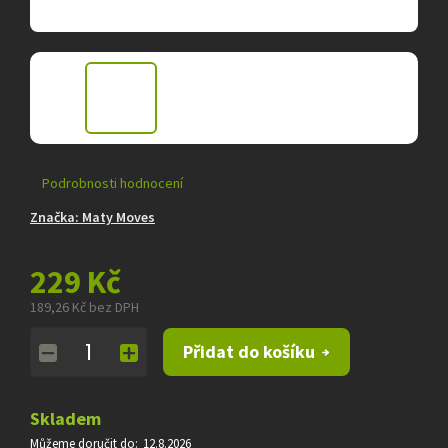
Průměrné
Podrobnosti hodnocení
hodnocení
Značka:
Maty Moves
produktu
je
0,0
229 Kč
z
5
189,26 Kč bez DPH
hvězdiček.
Měrná
Přidat do košíku
cena:
Skladem
Můžeme doručit do:
12.8.2026