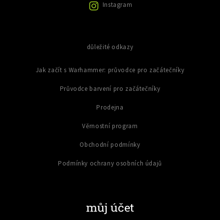
i
Instagram
s
u
důležité odkazy
Jak začít s Warhammer: průvodce pro začátečníky
Průvodce barvení pro začátečníky
Prodejna
Věrnostní program
Obchodní podmínky
Podmínky ochrany osobních údajů
můj účet