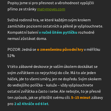
Popisy jsme si pro přesnost a věrohodnost vypůjčili
přímo ze stránky
matymoves.com
Svižná rodinná hra, ve které každým svým krokem
zamícháte pozicemi ostatních a pěkně je vyšplouchnete.
Kompaktní balení
v ručně šitém pytlíčku
rozhodně
nemusí zůstávat doma.
POZOR: Jedná se
o zmenšeninu původní hry
v měřítku
51%
V této zábavné deskovce je vaším úkolem doskákat se
svým zvířátkem co nejrychleji do cíle. Má to ale jeden
háček, jde to všemi směry, jen ne dopředu. Svým skokem
do vedlejšího políčka – kaluže – vždy vyšplouchnete
ostatní zvířátka a často i sebe. Ale nebojte, to je přesně
ten způsob, jak se přiblížit svému cíli.
5–15 minut
zábavy
pro
2 až 4 hráče od 6 let
.