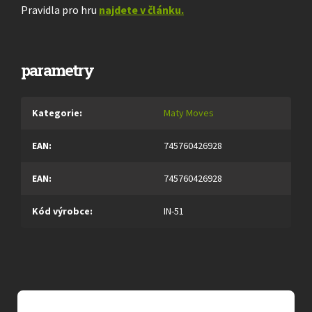
Pravidla pro hru
najdete v článku.
parametry
Kategorie
:
Maty Moves
EAN
:
745760426928
EAN
:
745760426928
Kód výrobce
:
IN-51