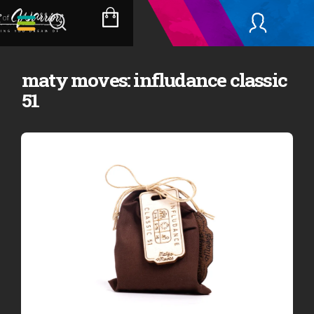
Přejít
na
NÁKUPNÍ
obsah
KOŠÍK
maty moves: infludance classic
51