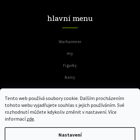
hlavní menu
Warhammer
Hry
Figurky
Barvy
Tento web používá soubory cookie. Dalším procházením
tohoto webu vyjadřujete souhlas s jejich používáním. Své
rozhodnutí můžete kdykoliv změnit v nastavení. Více
informací
zde
.
Copyright 2026
Colours of Warriors
. Všechna práva vyhrazena.
Upravit nastavení cookies
Nastavení