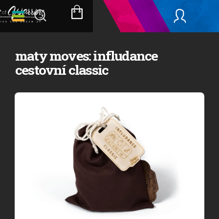
Přejít
na
NÁKUPNÍ
obsah
KOŠÍK
maty moves: infludance
cestovní classic