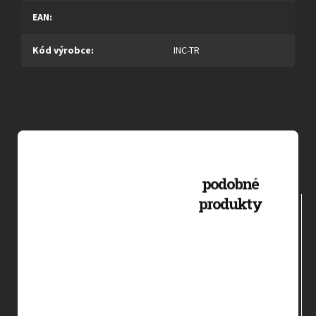
EAN
:
Kód výrobce
:
INC-TR