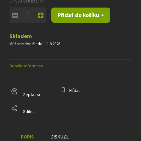
577,69 Kč bez DPH
Měrná
Přidat do košíku
cena:
Skladem
Můžeme doručit do:
11.8.2026
Detailní informace
Hlídat
Zeptat se
Sdílet
POPIS
DISKUZE