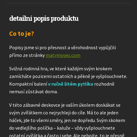
detailní popis produktu
Co to je?
Popisy jsme si pro přesnost a věrohodnost vypůjčili
přímo ze stránky
matymoves.com
Svižná rodinná hra, ve které každým svým krokem
zamícháte pozicemi ostatních a pěkně je vyšplouchnete.
Kompaktní balení
v ručně šitém pytlíku
rozhodně
nemusí zůstávat doma.
V této zábavné deskovce je vaším úkolem doskákat se
svým zvířátkem co nejrychleji do cíle. Má to ale jeden
háček, jde to všemi směry, jen ne dopředu. Svým skokem
do vedlejšího políčka – kaluže – vždy vyšplouchnete
ostatní zvířátka a často i sebe. Ale nebojte, to je přesně