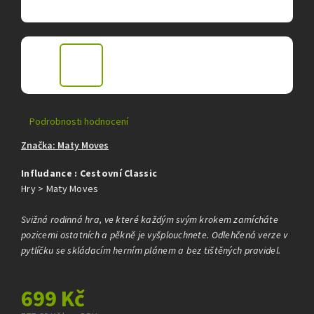
Průměrné
Podrobnosti hodnocení
hodnocení
Značka:
Maty Moves
produktu
je
Infludance : Cestovní Classic
0,0
z
Hry > Maty Moves
5
hvězdiček.
Svižná rodinná hra, ve které každým svým krokem zamícháte
pozicemi ostatních a pěkně je vyšplouchnete. Odlehčená verze v
pytlíčku se skládacím herním plánem a bez tištěných pravidel.
699 Kč