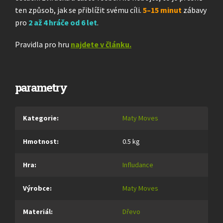
ten způsob, jak se přiblížit svému cíli.
5–15 minut
zábavy
pro
2 až 4 hráče od 6 let
.
Pravidla pro hru
najdete v článku.
parametry
Kategorie
:
Maty Moves
Hmotnost
:
0.5 kg
Hra
:
Infludance
Výrobce
:
Maty Moves
Materiál
:
Dřevo