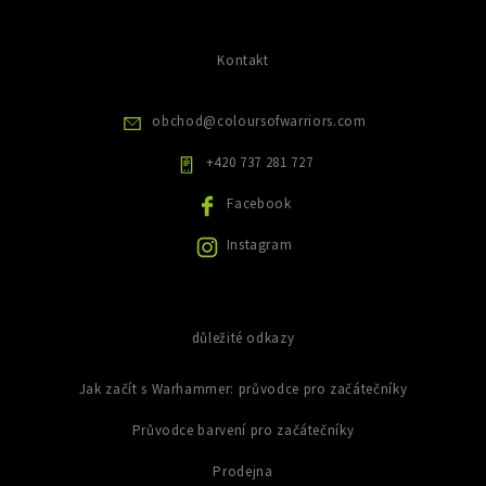
n
p
a
k
i
c
s
ů
í
Kontakt
u
p
r
v
obchod
@
coloursofwarriors.com
k
y
+420 737 281 727
v
ý
Facebook
p
i
Instagram
s
u
důležité odkazy
Jak začít s Warhammer: průvodce pro začátečníky
Průvodce barvení pro začátečníky
Prodejna