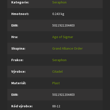
Kategorie
:
Seraphon
Hmotnost
:
0.243 kg
EAN
:
5011921204403
Hra
:
Age of Sigmar
Skupina
:
Grand Alliance Order
Frakce
:
Seraphon
Výrobce
:
Citadel
Materiál
:
Plast
EAN
:
5011921204403
Kód výrobce
:
88-12