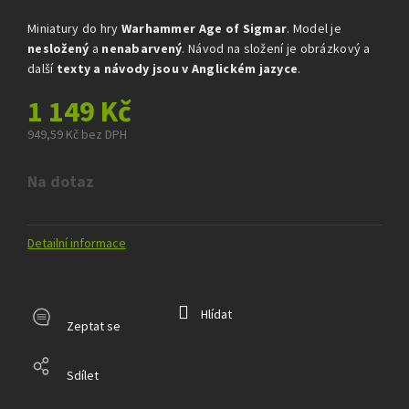
Miniatury do hry
Warhammer Age of Sigmar
. Model je
nesložený
a
nenabarvený
. Návod na složení je obrázkový a
další
texty a návody jsou v Anglickém jazyce
.
1 149 Kč
949,59 Kč bez DPH
Měrná
cena:
Na dotaz
Detailní informace
Hlídat
Zeptat se
Sdílet