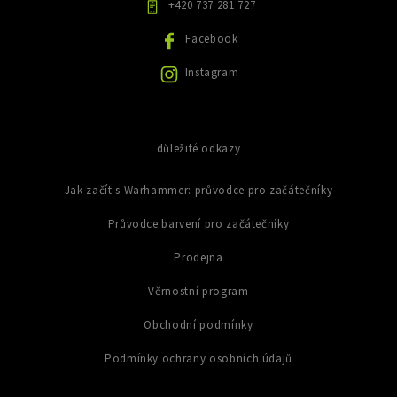
+420 737 281 727
v
ý
Facebook
p
i
Instagram
s
u
důležité odkazy
Jak začít s Warhammer: průvodce pro začátečníky
Průvodce barvení pro začátečníky
Prodejna
Věrnostní program
Obchodní podmínky
Podmínky ochrany osobních údajů