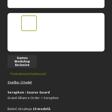
Games
Workshop
Exclusive
Průměrné
Podrobnosti hodnocení
hodnocení
Značka:
Citadel
produktu
je
Seraphon : Saurus Guard
0,0
z
Grand Alliance Order > Seraphon
5
hvězdiček.
Balení obsahuje
15 modelů
.