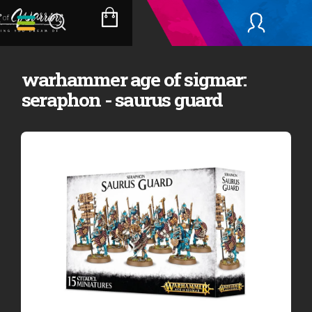
Přejít
na
NÁKUPNÍ
obsah
KOŠÍK
warhammer age of sigmar:
seraphon - saurus guard