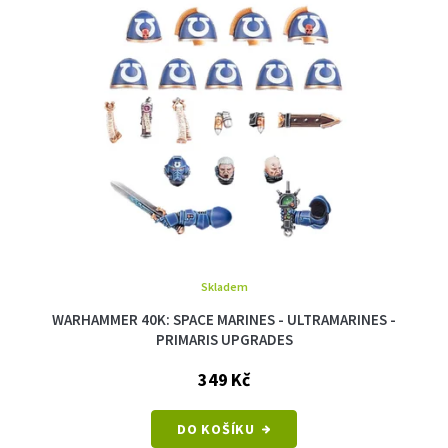
s
ů
p
r
o
d
u
k
t
ů
Skladem
WARHAMMER 40K: SPACE MARINES - ULTRAMARINES -
PRIMARIS UPGRADES
349 Kč
DO KOŠÍKU