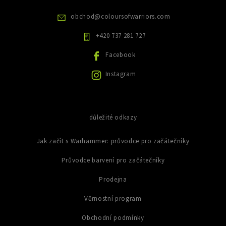
r
v
obchod
@
coloursofwarriors.com
k
y
+420 737 281 727
v
ý
Facebook
p
i
Instagram
s
u
důležité odkazy
Jak začít s Warhammer: průvodce pro začátečníky
Průvodce barvení pro začátečníky
Prodejna
Věrnostní program
Obchodní podmínky