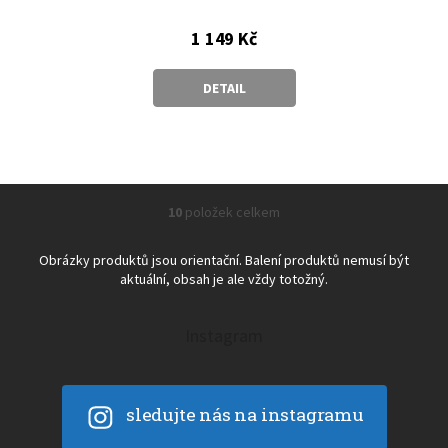
1 149 Kč
DETAIL
10
položek celkem
O
v
l
Obrázky produktů jsou orientační. Balení produktů nemusí být
á
aktuální, obsah je ale vždy totožný.
d
a
c
Instagram
í
p
r
v
sledujte nás na instagramu
k