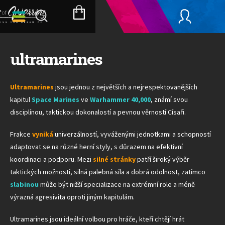
Přejít
na
NÁKUPNÍ
obsah
KOŠÍK
ultramarines
Ultramarines
jsou jednou z největších a nejrespektovanějších
kapitul
Space Marines
ve
Warhammer 40,000
, známí svou
disciplínou, taktickou dokonalostí a pevnou věrností Císaři.
Frakce
vyniká
univerzálností, vyváženými jednotkami a schopností
adaptovat se na různé herní styly, s důrazem na efektivní
koordinaci a podporu. Mezi
silné stránky
patří široký výběr
taktických možností, silná palebná síla a dobrá odolnost, zatímco
slabinou
může být nižší specializace na extrémní role a méně
výrazná agresivita oproti jiným kapitulám.
Ultramarines jsou ideální volbou pro hráče, kteří chtějí hrát