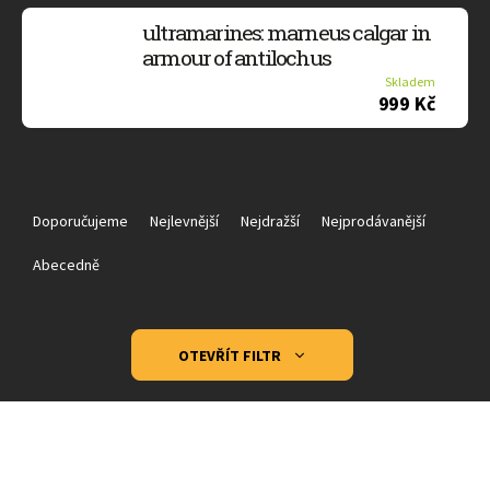
ultramarines: marneus calgar in
armour of antilochus
Skladem
999 Kč
Ř
a
Doporučujeme
Nejlevnější
Nejdražší
Nejprodávanější
z
e
Abecedně
n
í
p
OTEVŘÍT FILTR
r
o
V
d
ý
u
p
k
i
t