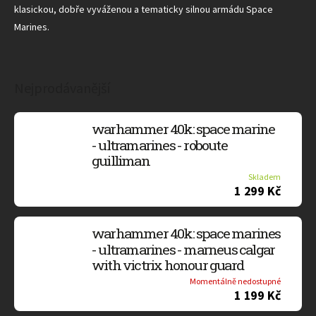
klasickou, dobře vyváženou a tematicky silnou armádu Space
Marines.
Nejprodávanější
warhammer 40k: space marine
- ultramarines - roboute
guilliman
Skladem
1 299 Kč
warhammer 40k: space marines
- ultramarines - marneus calgar
with victrix honour guard
Momentálně nedostupné
1 199 Kč