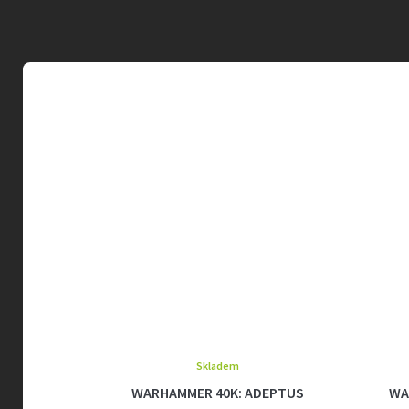
Skladem
EGIO-
WARHAMMER 40K: ADEPTUS
WAR