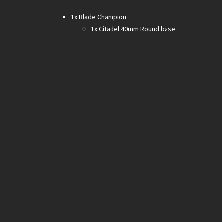
1x Blade Champion
1x Citadel 40mm Round base