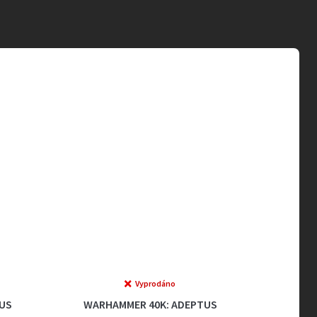
Vyprodáno
Mo
US
WARHAMMER 40K: ADEPTUS
WARHA