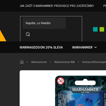
Přejít
JAK ZAČÍT S WARHAMMER: PRŮVODCE PRO ZAČÁTEČNÍKY
P
na
obsah
WARMAGEDDON 20% SLEVA
WARHAMMER
Domů
Warhammer
Warhammer 40k
Armies of the Impe