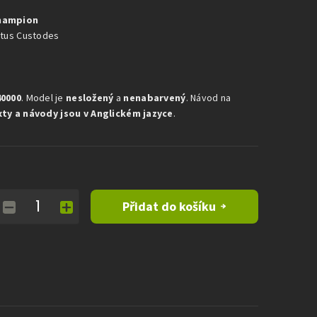
Champion
ptus Custodes
0000
. Model je
nesložený
a
nenabarvený
. Návod na
xty a návody jsou v Anglickém jazyce
.
Přidat do košíku