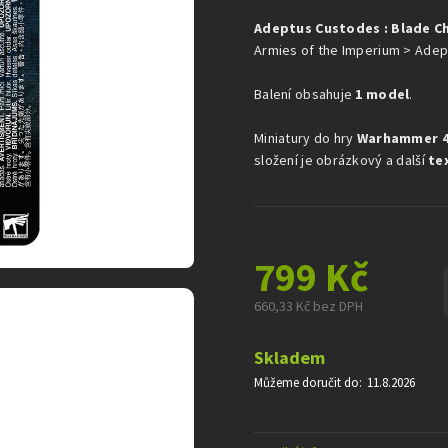
je
Adeptus Custodes : Blade 
0,0
z
Armies of the Imperium > Ade
5
hvězdiček.
Balení obsahuje
1 model
.
Miniatury do hry
Warhammer 4
složení je obrázkový a další
te
799 Kč
660,33 Kč bez DPH
Měrná
cena:
Skladem
Můžeme doručit do:
11.8.2026