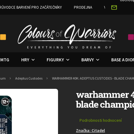
RŮVODCE BARVENÍ PRO ZAČÁTEČNÍKY
PRODEJNA
VĚRNOSTNÍ PRO
MTG
HRY
FIGURKY
BARVY
BASE A DI
rium
Adeptus Custodes
WARHAMMER 40K: ADEPTUS CUSTODES - BLADE CHA
warhammer 40
blade champi
Průměrné
Podrobnosti hodnocení
hodnocení
Značka:
Citadel
produktu