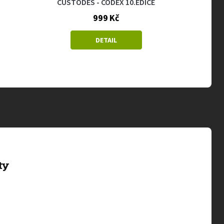
CUSTODES - CODEX 10.EDICE
CUSTODE
T
999 Kč
DETAIL