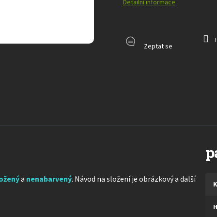
Detailní informace
Zeptat se
p
ložený
a
nenabarvený
. Návod na složení je obrázkový a další
K