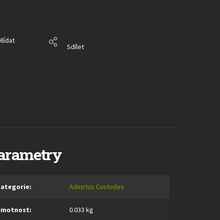
Hlídat
Sdílet
arametry
ategorie
:
Adeptus Custodes
Hmotnost
:
0.033 kg