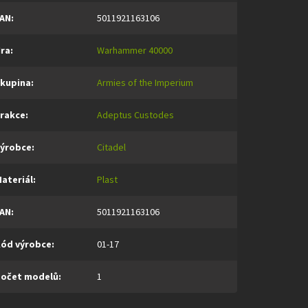
AN
:
5011921163106
ra
:
Warhammer 40000
kupina
:
Armies of the Imperium
rakce
:
Adeptus Custodes
ýrobce
:
Citadel
ateriál
:
Plast
AN
:
5011921163106
ód výrobce
:
01-17
očet modelů
:
1