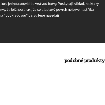
turu jednou souvislou vrstvou barvy. Poskytují základ, na který
y. Je běžnou praxí, že se plastový povrch nejprve nastříká
 na "podkladovou" barvu lépe nasedají