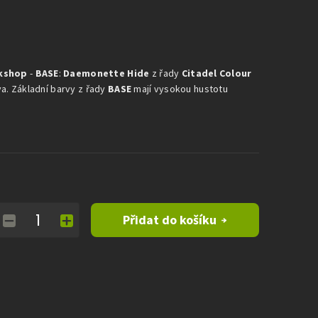
kshop
-
BASE
:
Daemonette Hide
z řady
Citadel Colour
va. Základní barvy z řady
BASE
mají vysokou hustotu
Přidat do košíku