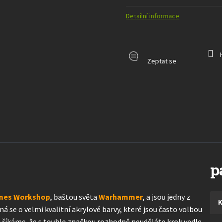
Detailní informace
Zeptat se
p
mes Workshop
, baštou světa
Warhammer
, a jsou jedny z
K
dná se o velmi kvalitní akrylové barvy, které jsou často volbou
di říkáme, že s touhle značkou rozhodně neuděláte krok vedle.