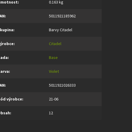
Hmotnost
:
0.163 kg
AN
:
5011921185962
kupina
:
Barvy Citadel
ýrobce
:
Citadel
Řada
:
Base
arva
:
Violet
AN
:
5011921026333
ód výrobce
:
21-06
Obsah
:
12