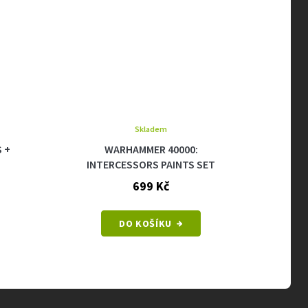
Skladem
 +
WARHAMMER 40000:
WA
INTERCESSORS PAINTS SET
699 Kč
DO KOŠÍKU