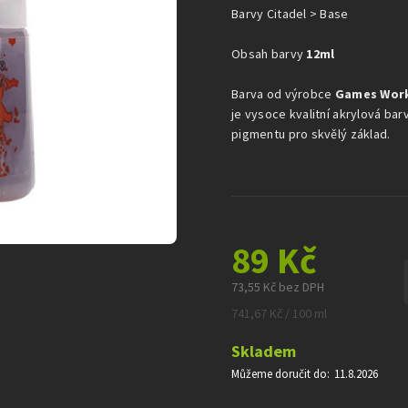
z
Barvy Citadel > Base
5
hvězdiček.
Obsah barvy
12ml
Barva od výrobce
Games Wor
je vysoce kvalitní akrylová bar
pigmentu pro skvělý základ.
89 Kč
73,55 Kč bez DPH
Měrná
741,67 Kč / 100 ml
cena:
Skladem
Můžeme doručit do:
11.8.2026