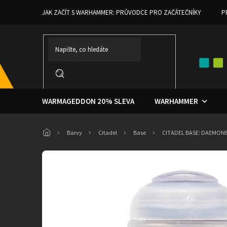
Přejít
JAK ZAČÍT S WARHAMMER: PRŮVODCE PRO ZAČÁTEČNÍKY
P
na
obsah
WARMAGEDDON 20% SLEVA
WARHAMMER
Domů
Barvy
Citadel
Base
CITADEL BASE: DAEMON