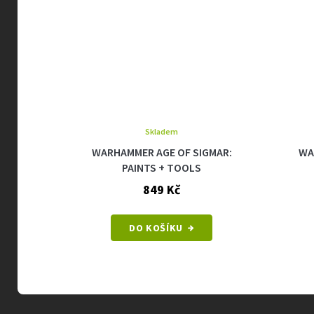
Skladem
IDS -
WARHAMMER AGE OF SIGMAR:
WA
PER
PAINTS + TOOLS
849 Kč
DO KOŠÍKU