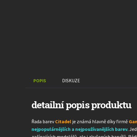
POPIS
DISKUZE
detailní popis produktu
Řada barev
Citadel
je známá hlavně díky firmě
Ga
nejpopulárnějších a nejpoužívanějších barev
. Je
začínajících modelářů, ale i zkušených barvířů. Rá