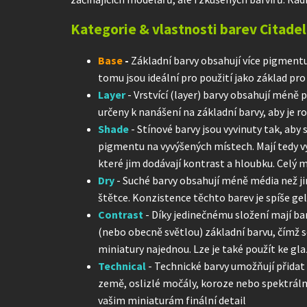
Kategorie & vlastnosti barev Citadel
Base
-
Základní barvy obsahují více pigmentu
tomu jsou ideální pro použití jako základ pro 
Layer
- Vrstvící (layer) barvy obsahují méně 
určeny k nanášení na základní barvy, aby je ro
Shade
- Stínové barvy jsou vyvinuty tak, ab
pigmentu na vyvýšených místech. Mají tedy vý
které jim dodávají kontrast a hloubku. Celý 
Dry
- Suché barvy obsahují méně média než jin
štětce. Konzistence těchto barev je spíše gel
Contrast
- Díky jedinečnému složení mají ba
(nebo obecně světlou) základní barvu, čímž se
miniatury najednou. Lze je také použít ke gla
Technical
- Technické barvy umožňují přidat
země, oslizlé močály, koroze nebo spektrální
vašim miniaturám finální detail