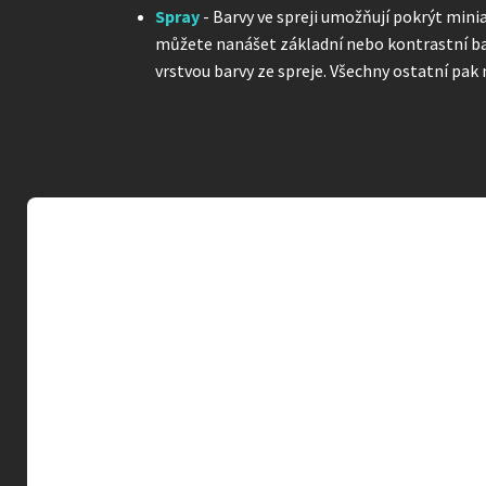
Spray
- Barvy ve spreji umožňují pokrýt minia
můžete nanášet základní nebo kontrastní barv
vrstvou barvy ze spreje. Všechny ostatní pak