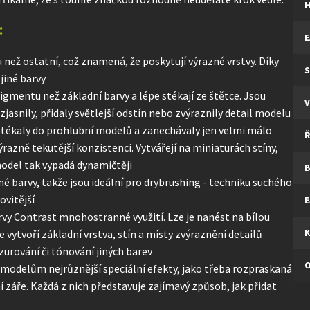
:
E
 než ostatní, což znamená, že poskytují výrazné vrstvy. Díky
S
jiné barvy
pigmentu než základní barvy a lépe stékají ze štětce. Jsou
V
zjasnily, přidaly světlejší odstín nebo zvýraznily detail modelu
y stékaly do prohlubní modelů a zanechávaly jen velmi málo
razně tekutější konzistenci. Vytvářejí na miniaturách stíny,
model tak vypadá dynamičtěji
B
é barvy, takže jsou ideální pro drybrushing - techniku suchého
ovitější
E
rvy Contrast mnohostranné využití. Lze je nanést na bílou
K
 vytvoří základní vrstva, stín a místy zvýraznění detailů
zurování či tónování jiných barev
 modelům nejrůznější speciální efekty, jako třeba rozpraskaná
 záře. Každá z nich představuje zajímavý způsob, jak přidat