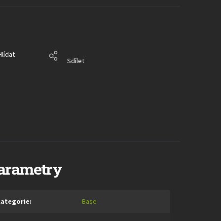
Hlídat
Sdílet
arametry
ategorie
:
Base