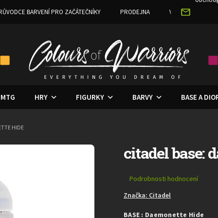
RŮVODCE BARVENÍ PRO ZAČÁTEČNÍKY
PRODEJNA
VĚRNOSTNÍ PRO
MTG
HRY
FIGURKY
BARVY
BASE A DI
ETTE HIDE
citadel base:
Průměrné
Podrobnosti hodnocení
hodnocení
Značka:
Citadel
produktu
je
BASE : Daemonette Hide
0,0