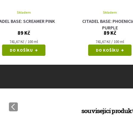
Skladem
Skladem
ADEL BASE: SCREAMER PINK
CITADEL BASE: PHOENICI
PURPLE
89 Kč
89 Kč
Měrná
Měrná
741,67 Kč / 100 ml
741,67 Kč / 100 ml
cena:
cena:
DO KOŠÍKU
DO KOŠÍKU