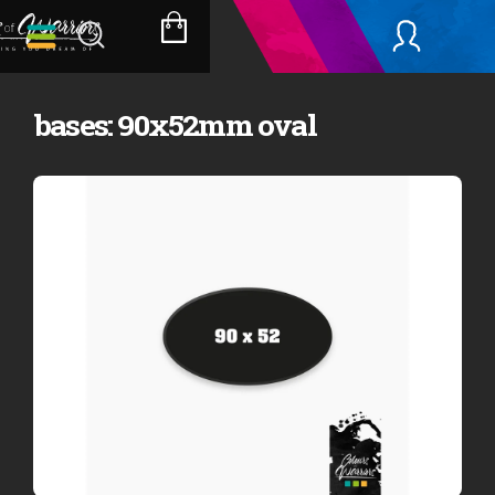
Přejít
na
NÁKUPNÍ
obsah
KOŠÍK
bases: 90x52mm oval