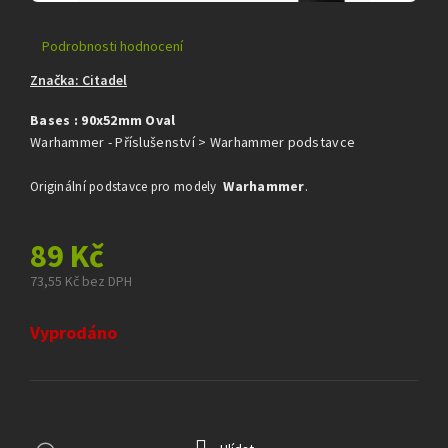
Průměrné
Podrobnosti hodnocení
hodnocení
Značka:
Citadel
produktu
je
Bases : 90x52mm Oval
0,0
z
Warhammer - Příslušenství > Warhammer podstavce
5
hvězdiček.
Warhammer
.
Originální podstavce pro modely
89 Kč
73,55 Kč bez DPH
Měrná
cena:
Vyprodáno