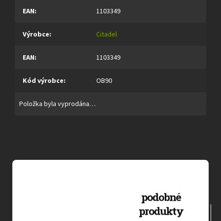
EAN
:
1103349
Výrobce
:
Citadel
EAN
:
1103349
Kód výrobce
:
OB90
Položka byla vyprodána…