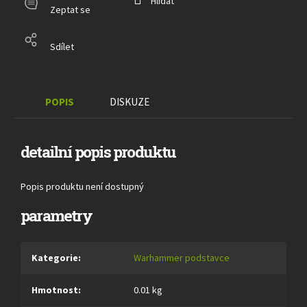
Hlídat
Zeptat se
Sdílet
POPIS
DISKUZE
detailní popis produktu
Popis produktu není dostupný
parametry
Kategorie
:
Warhammer podstavce
Hmotnost
:
0.01 kg