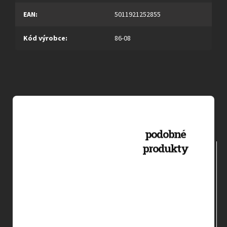
EAN
:
5011921252855
Kód výrobce
:
86-08