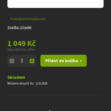
Průměrné
Podrobnosti hodnocení
hodnocení
Značka:
Citadel
produktu
je
0,0
1 049 Kč
z
5
866,94 Kč bez DPH
hvězdiček.
Měrná
Přidat do košíku
cena:
Skladem
Můžeme doručit do:
12.8.2026