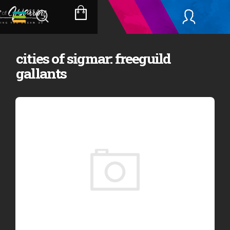
Přejít
na
NÁKUPNÍ
obsah
KOŠÍK
cities of sigmar: freeguild
gallants