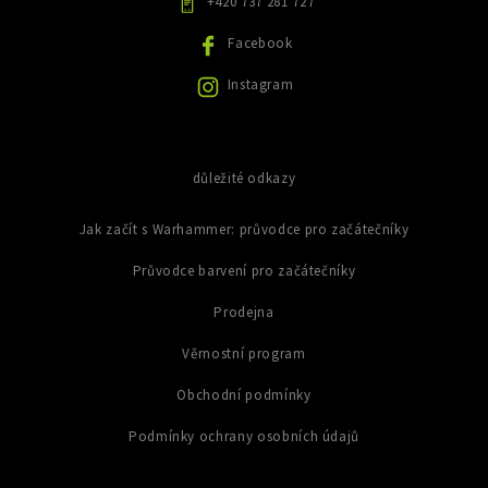
+420 737 281 727
v
ý
Facebook
p
i
Instagram
s
u
důležité odkazy
Jak začít s Warhammer: průvodce pro začátečníky
Průvodce barvení pro začátečníky
Prodejna
Věrnostní program
Obchodní podmínky
Podmínky ochrany osobních údajů