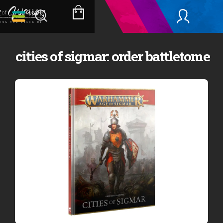
Přejít
na
NÁKUPNÍ
obsah
KOŠÍK
cities of sigmar: order battletome