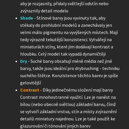
aby je rozjasnily, přidaly světlejší odstín nebo
zvýraznily detail modelu
Shade
- Stínové barvy jsou vyvinuty tak, aby
stékaly do prohlubní modelů a zanechávaly jen
velmi málo pigmentu na vyvýšených místech. Mají
tedy výrazně tekutější konzistenci. Vytvářejí na
miniaturách stíny, které jim dodávají kontrast a
hloubku. Celý model tak vypadá dynamičtěji
Dry
- Suché barvy obsahují méně média než jiné
barvy, takže jsou ideální pro drybrushing - techniku
suchého štětce. Konzistence těchto barev je spíše
gelovitější
Contrast
- Díky jedinečnému složení mají barvy
Contrast mnohostranné využití. Lze je nanést na
bílou (nebo obecně světlou) základní barvu, čímž
se vytvoří základní vrstva, stín a místy zvýraznění
detailů miniatury najednou. Lze je také použít ke
glazurování či tónování jiných barev