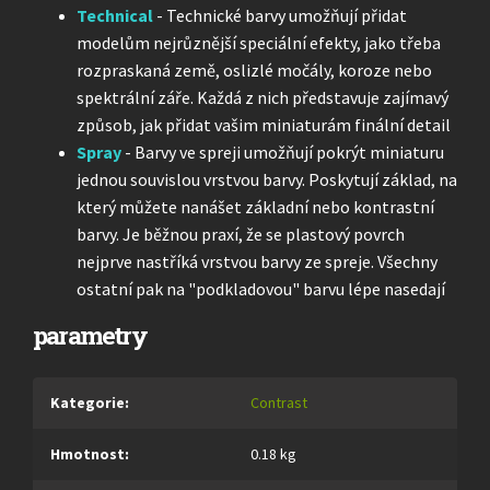
Technical
- Technické barvy umožňují přidat
modelům nejrůznější speciální efekty, jako třeba
rozpraskaná země, oslizlé močály, koroze nebo
spektrální záře. Každá z nich představuje zajímavý
způsob, jak přidat vašim miniaturám finální detail
Spray
- Barvy ve spreji umožňují pokrýt miniaturu
jednou souvislou vrstvou barvy. Poskytují základ, na
který můžete nanášet základní nebo kontrastní
barvy. Je běžnou praxí, že se plastový povrch
nejprve nastříká vrstvou barvy ze spreje. Všechny
ostatní pak na "podkladovou" barvu lépe nasedají
parametry
Kategorie
:
Contrast
Hmotnost
:
0.18 kg