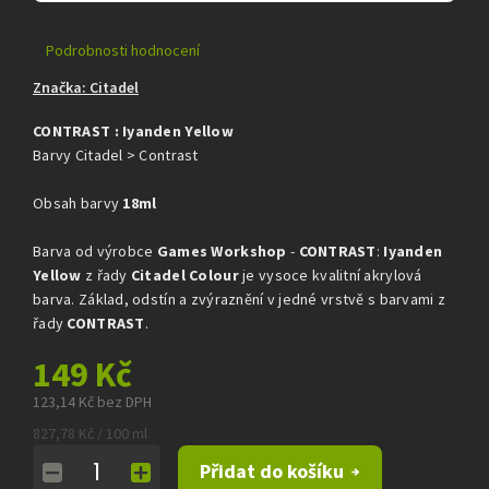
Průměrné
Podrobnosti hodnocení
hodnocení
Značka:
Citadel
produktu
je
CONTRAST : Iyanden Yellow
0,0
z
Barvy Citadel > Contrast
5
hvězdiček.
Obsah barvy
18ml
Barva od výrobce
Games Workshop
-
CONTRAST
:
Iyanden
Yellow
z řady
Citadel Colour
je vysoce kvalitní akrylová
barva. Základ, odstín a zvýraznění v jedné vrstvě s barvami z
řady
CONTRAST
.
149 Kč
123,14 Kč bez DPH
Měrná
827,78 Kč / 100 ml
cena:
Přidat do košíku