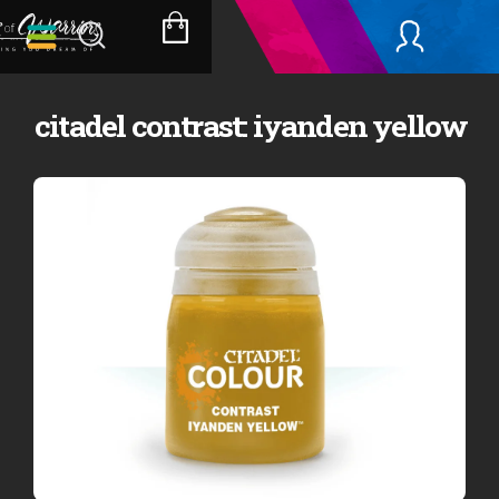
Přejít
na
NÁKUPNÍ
obsah
KOŠÍK
citadel contrast: iyanden yellow