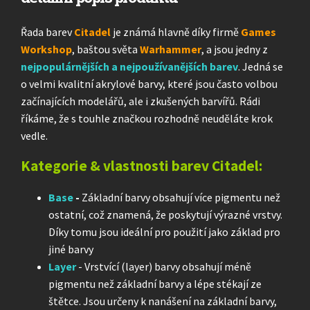
Řada barev
Citadel
je známá hlavně díky firmě
Games
Workshop
, baštou světa
Warhammer
, a jsou jedny z
nejpopulárnějších a nejpoužívanějších barev
. Jedná se
o velmi kvalitní akrylové barvy, které jsou často volbou
začínajících modelářů, ale i zkušených barvířů. Rádi
říkáme, že s touhle značkou rozhodně neuděláte krok
vedle.
Kategorie & vlastnosti barev Citadel:
Base
-
Základní barvy obsahují více pigmentu než
ostatní, což znamená, že poskytují výrazné vrstvy.
Díky tomu jsou ideální pro použití jako základ pro
jiné barvy
Layer
- Vrstvící (layer) barvy obsahují méně
pigmentu než základní barvy a lépe stékají ze
štětce. Jsou určeny k nanášení na základní barvy,