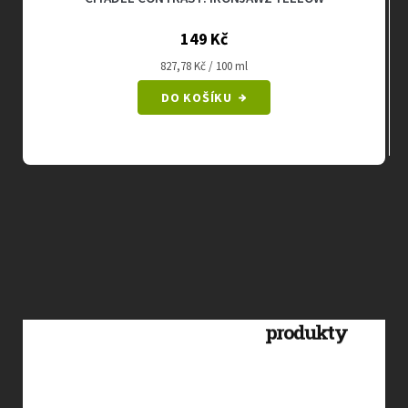
149 Kč
Měrná
827,78 Kč / 100 ml
cena:
DO KOŠÍKU