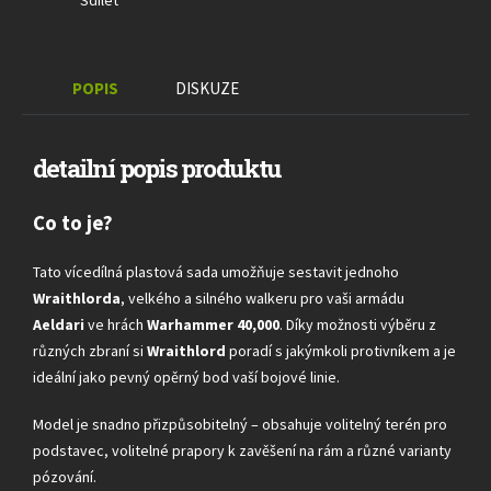
Sdílet
POPIS
DISKUZE
detailní popis produktu
Co to je?
Tato vícedílná plastová sada umožňuje sestavit jednoho
Wraithlorda
, velkého a silného walkeru pro vaši armádu
Aeldari
ve hrách
Warhammer 40,000
. Díky možnosti výběru z
různých zbraní si
Wraithlord
poradí s jakýmkoli protivníkem a je
ideální jako pevný opěrný bod vaší bojové linie.
Model je snadno přizpůsobitelný – obsahuje volitelný terén pro
podstavec, volitelné prapory k zavěšení na rám a různé varianty
pózování.