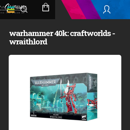
Přejít
na
NÁKUPNÍ
obsah
KOŠÍK
warhammer 40k: craftworlds -
wraithlord