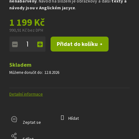
nenabarvený
. Návod na složení je obrázkový a další
texty a
návody jsou v Anglickém jazyce
.
1 199 Kč
990,91 Kč bez DPH
Měrná
Přidat do košíku
cena:
Skladem
Můžeme doručit do:
12.8.2026
Detailní informace
Hlídat
Zeptat se