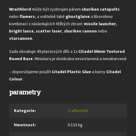
Wraithlord
může být vyzbrojen párem
shuriken catapults
nebo
flamers
, a volitelně také
ghostglaive
a libovolnou
kombinací z následujících těžkých zbraní:
missile launcher
,
bright lance
,
scatter laser
,
shuriken cannon
nebo
starcannon
.
Sada obsahuje 49 plastových dílů a 1x
Citadel 60mm Textured
Round Base
. Miniatura je dodávána nesestavená a nenabarvená
– doporučujeme použít
Citadel Plastic Glue
a barvy
Citadel
Colour
.
parametry
Kategorie
:
Craftworlds
Hmotnost
:
0.133 kg