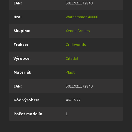
EAN
:
5011921172849
Hra
:
Warhammer 40000
Skupina
:
Xenos Armies
Frakce
:
Craftworlds
Výrobce
:
Citadel
Materiál
:
Plast
EAN
:
5011921172849
Kód výrobce
:
46-17-22
Počet modelů
:
1