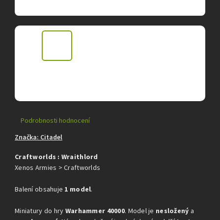
Průměrné
Podrobnosti hodnocení
hodnocení
Značka:
Citadel
produktu
je
Craftworlds : Wraithlord
0,0
z
Xenos Armies > Craftworlds
5
hvězdiček.
Balení obsahuje
1 model
.
Miniatury do hry
Warhammer 40000
. Model je
nesložený
a