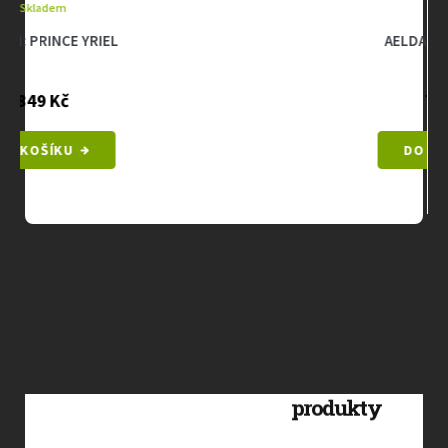
Skladem
AELDARI: KHARSETH
799 Kč
DO KOŠÍKU