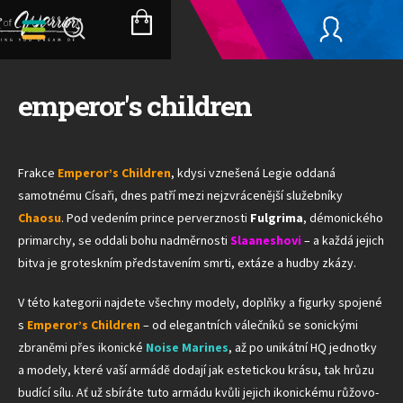
Přejít
na
NÁKUPNÍ
obsah
KOŠÍK
emperor's children
Frakce
Emperor’s Children
, kdysi vznešená Legie oddaná
samotnému Císaři, dnes patří mezi nejzvrácenější služebníky
Chaosu
. Pod vedením prince perverznosti
Fulgrima
, démonického
primarchy, se oddali bohu nadměrnosti
Slaaneshovi
– a každá jejich
bitva je groteskním představením smrti, extáze a hudby zkázy.
V této kategorii najdete všechny modely, doplňky a figurky spojené
s
Emperor’s Children
– od elegantních válečníků se sonickými
zbraněmi přes ikonické
Noise Marines
, až po unikátní HQ jednotky
a modely, které vaší armádě dodají jak estetickou krásu, tak hrůzu
budící sílu. Ať už sbíráte tuto armádu kvůli jejich ikonickému růžovo-