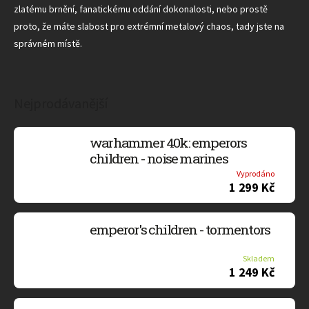
zlatému brnění, fanatickému oddání dokonalosti, nebo prostě
proto, že máte slabost pro extrémní metalový chaos, tady jste na
správném místě.
Nejprodávanější
warhammer 40k: emperors
children - noise marines
Vyprodáno
1 299 Kč
emperor's children - tormentors
Skladem
1 249 Kč