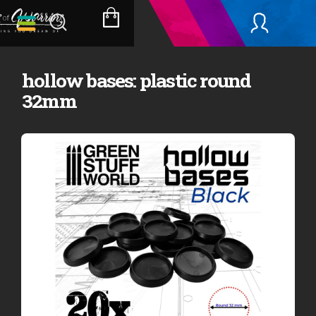
Přejít
na
NÁKUPNÍ
obsah
KOŠÍK
hollow bases: plastic round
32mm