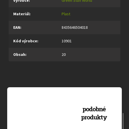
Výrobce
:
Green Stuff World
Materiál
:
Plast
EAN
:
8435646504018
Kód výrobce
:
10901
Obsah
:
20