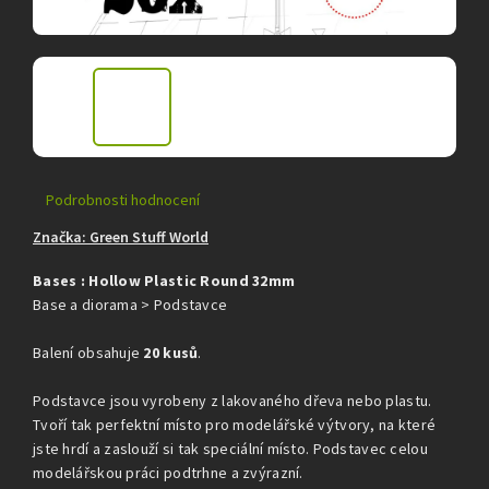
Průměrné
Podrobnosti hodnocení
hodnocení
Značka:
Green Stuff World
produktu
je
Bases : Hollow Plastic Round 32mm
0,0
z
Base a diorama > Podstavce
5
hvězdiček.
Balení obsahuje
20 kusů
.
Podstavce jsou vyrobeny z lakovaného dřeva nebo plastu.
Tvoří tak perfektní místo pro modelářské výtvory, na které
jste hrdí a zaslouží si tak speciální místo. Podstavec celou
modelářskou práci podtrhne a zvýrazní.