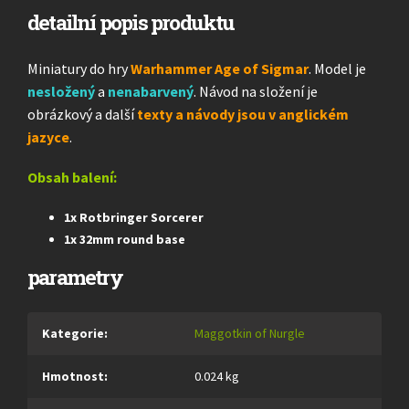
detailní popis produktu
Miniatury do hry
Warhammer Age of Sigmar
. Model je
nesložený
a
nenabarvený
. Návod na složení je
obrázkový a další
texty a návody jsou v anglickém
jazyce
.
Obsah balení:
1x Rotbringer Sorcerer
1x 32mm round base
parametry
Kategorie
:
Maggotkin of Nurgle
Hmotnost
:
0.024 kg