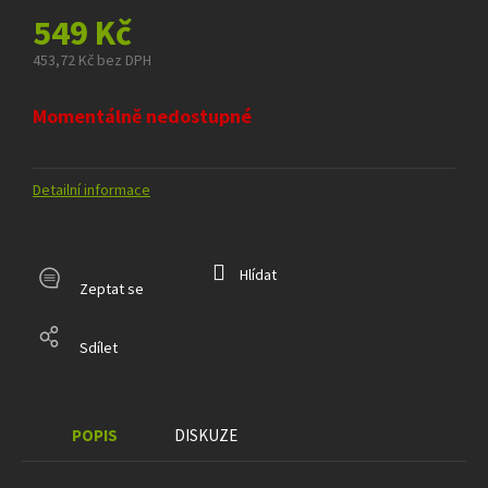
549 Kč
453,72 Kč bez DPH
Měrná
cena:
Momentálně nedostupné
Detailní informace
Hlídat
Zeptat se
Sdílet
POPIS
DISKUZE