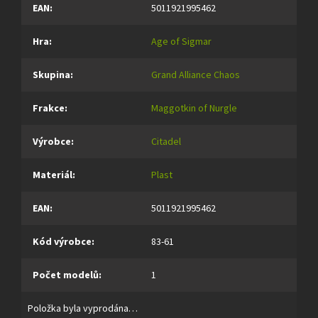
EAN
:
5011921995462
Hra
:
Age of Sigmar
Skupina
:
Grand Alliance Chaos
Frakce
:
Maggotkin of Nurgle
Výrobce
:
Citadel
Materiál
:
Plast
EAN
:
5011921995462
Kód výrobce
:
83-61
Počet modelů
:
1
Položka byla vyprodána…