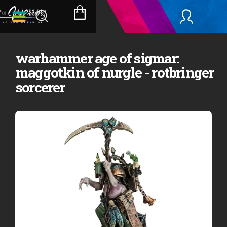
Přejít
na
NÁKUPNÍ
obsah
KOŠÍK
warhammer age of sigmar:
maggotkin of nurgle - rotbringer
sorcerer