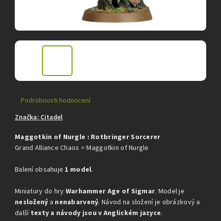
Průměrné
Podrobnosti hodnocení
hodnocení
Značka:
Citadel
produktu
je
Maggotkin of Nurgle : Rotbringer Sorcerer
0,0
z
Grand Alliance Chaos > Maggotkin of Nurgle
5
hvězdiček.
Balení obsahuje
1 model
.
Miniatury do hry
Warhammer Age of Sigmar
. Model je
nesložený
a
nenabarvený
. Návod na složení je obrázkový a
další
texty a návody jsou v Anglickém jazyce
.