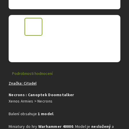
Průměrné
Podrobnosti hodnocení
hodnocení
Značka:
Citadel
produktu
je
Necrons : Canoptek Doomstalker
0,0
z
Xenos Armies > Necrons
5
hvězdiček.
Balení obsahuje
1 model
.
Miniatury do hry
Warhammer 40000
. Model je
nesložený
a