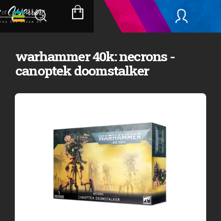
Přejít
na
NÁKUPNÍ
obsah
KOŠÍK
warhammer 40k: necrons -
canoptek doomstalker