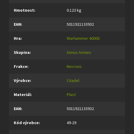
Hmotnost
:
0.123 kg
EAN
:
5011921133932
Hra
:
Warhammer 40000
Skupina
:
Xenos Armies
Frakce
:
Necrons
Výrobce
:
Citadel
Materiál
:
Plast
EAN
:
5011921133932
Kód výrobce
:
49-29