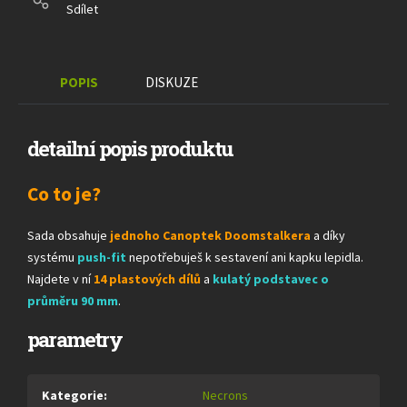
Sdílet
POPIS
DISKUZE
detailní popis produktu
Co to je?
Sada obsahuje
jednoho Canoptek Doomstalkera
a díky
systému
push-fit
nepotřebuješ k sestavení ani kapku lepidla.
Najdete v ní
14 plastových dílů
a
kulatý podstavec o
průměru 90 mm
.
parametry
Kategorie
:
Necrons