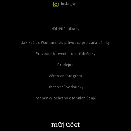
i
Instagram
s
u
důležité odkazy
Jak začít s Warhammer: průvodce pro začátečníky
Průvodce barvení pro začátečníky
Prodejna
Věrnostní program
Obchodní podmínky
Podmínky ochrany osobních údajů
můj účet